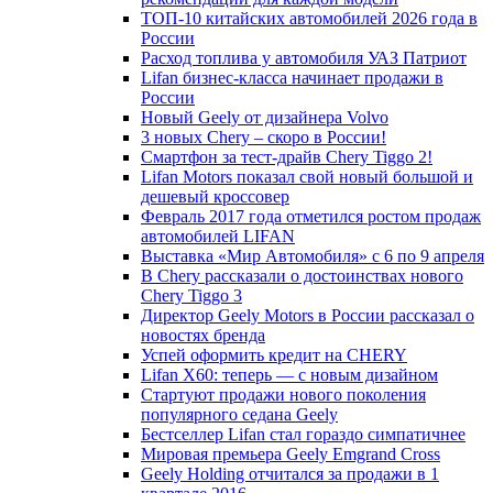
ТОП-10 китайских автомобилей 2026 года в
России
Расход топлива у автомобиля УАЗ Патриот
Lifan бизнес-класса начинает продажи в
России
Новый Geely от дизайнера Volvo
3 новых Chery – скоро в России!
Смартфон за тест-драйв Chery Tiggo 2!
Lifan Motors показал свой новый большой и
дешевый кроссовер
Февраль 2017 года отметился ростом продаж
автомобилей LIFAN
Выставка «Мир Автомобиля» с 6 по 9 апреля
В Chery рассказали о достоинствах нового
Chery Tiggo 3
Директор Geely Motors в России рассказал о
новостях бренда
Успей оформить кредит на CHERY
Lifan X60: теперь — с новым дизайном
Стартуют продажи нового поколения
популярного седана Geely
Бестселлер Lifan стал гораздо симпатичнее
Мировая премьера Geely Emgrand Cross
Geely Holding отчитался за продажи в 1