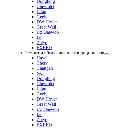
Dongfeng
Chevrolet
Lifan
Geely
DW Hover
Great Wall
Uz-Daewoo
Jac
Zotye
EXEED
Ремонт и обслуживание кондиционеров
Haval
Chery
Changan
УАЗ
Dongfeng
Chevrolet
Lifan
Geely
DW Hover
Great Wall
Uz-Daewoo
Jac
Zotye
EXEED