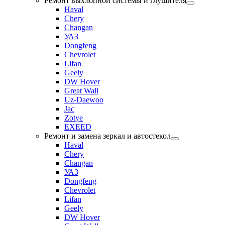
Ремонт выхлопной системы и глушителя
Haval
Chery
Changan
УАЗ
Dongfeng
Chevrolet
Lifan
Geely
DW Hover
Great Wall
Uz-Daewoo
Jac
Zotye
EXEED
Ремонт и замена зеркал и автостекол
Haval
Chery
Changan
УАЗ
Dongfeng
Chevrolet
Lifan
Geely
DW Hover