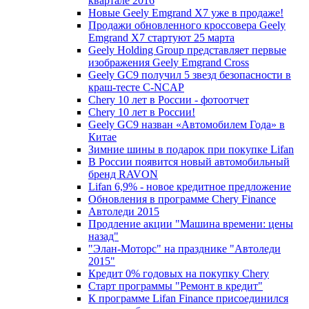
квартале 2016
Новые Geely Emgrand X7 уже в продаже!
Продажи обновленного кроссовера Geely
Emgrand X7 стартуют 25 марта
Geely Holding Group представляет первые
изображения Geely Emgrand Cross
Geely GC9 получил 5 звезд безопасности в
краш-тесте C-NCAP
Chery 10 лет в России - фотоотчет
Chery 10 лет в России!
Geely GC9 назван «Автомобилем Года» в
Китае
Зимние шины в подарок при покупке Lifan
В России появится новый автомобильный
бренд RAVON
Lifan 6,9% - новое кредитное предложение
Обновления в программе Chery Finance
Автоледи 2015
Продление акции "Машина времени: цены
назад"
"Элан-Моторс" на празднике "Автоледи
2015"
Кредит 0% годовых на покупку Chery
Старт программы "Ремонт в кредит"
К программе Lifan Finance присоединился