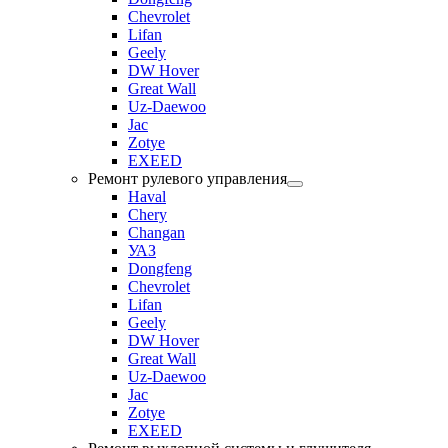
Chevrolet
Lifan
Geely
DW Hover
Great Wall
Uz-Daewoo
Jac
Zotye
EXEED
Ремонт рулевого управления
Haval
Chery
Changan
УАЗ
Dongfeng
Chevrolet
Lifan
Geely
DW Hover
Great Wall
Uz-Daewoo
Jac
Zotye
EXEED