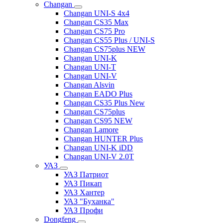
Changan
Changan UNI-S 4x4
Changan CS35 Max
Changan CS75 Pro
Changan CS55 Plus / UNI-S
Changan CS75plus NEW
Changan UNI-K
Changan UNI-T
Changan UNI-V
Changan Alsvin
Changan EADO Plus
Changan CS35 Plus New
Changan CS75plus
Changan CS95 NEW
Changan Lamore
Changan HUNTER Plus
Changan UNI-K iDD
Changan UNI-V 2.0T
УАЗ
УАЗ Патриот
УАЗ Пикап
УАЗ Хантер
УАЗ "Буханка"
УАЗ Профи
Dongfeng