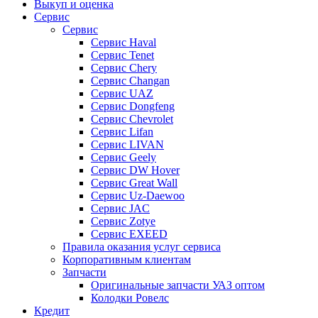
Выкуп и оценка
Сервис
Сервис
Сервис Haval
Сервис Tenet
Сервис Chery
Сервис Changan
Сервис UAZ
Сервис Dongfeng
Сервис Chevrolet
Сервис Lifan
Сервис LIVAN
Сервис Geely
Сервис DW Hover
Сервис Great Wall
Сервис Uz-Daewoo
Сервис JAC
Сервис Zotye
Сервис EXEED
Правила оказания услуг сервиса
Корпоративным клиентам
Запчасти
Оригинальные запчасти УАЗ оптом
Колодки Ровелс
Кредит