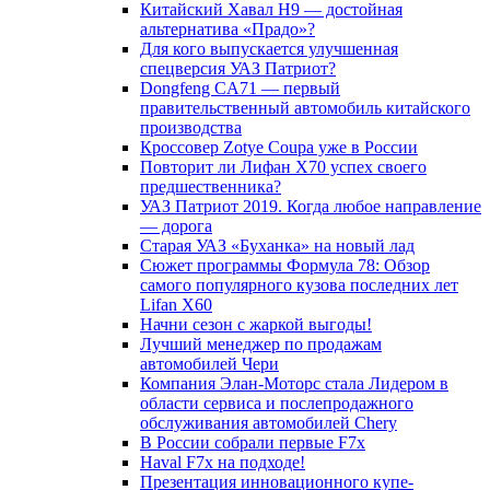
Китайский Хавал H9 — достойная
альтернатива «Прадо»?
Для кого выпускается улучшенная
спецверсия УАЗ Патриот?
Dongfeng CA71 — первый
правительственный автомобиль китайского
производства
Кроссовер Zotye Coupa уже в России
Повторит ли Лифан Х70 успех своего
предшественника?
УАЗ Патриот 2019. Когда любое направление
— дорога
Старая УАЗ «Буханка» на новый лад
Сюжет программы Формула 78: Обзор
самого популярного кузова последних лет
Lifan X60
Начни сезон с жаркой выгоды!
Лучший менеджер по продажам
автомобилей Чери
Компания Элан-Моторс стала Лидером в
области сервиса и послепродажного
обслуживания автомобилей Chery
В России собрали первые F7x
Haval F7x на подходе!
Презентация инновационного купе-