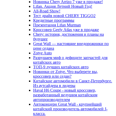
Новинка Chery Arrizo 7 уже в продаже!
Lifan. Акция Летний Новый Год!
All-Road Show!
Тест драйв новой CHERY TIGGO2
Кредитные программы
Презентация Lifan Murman
Кроссовер Geely Atlas уже в продаже
Chery: история, достижения и планы на
будущее
Great Wall — настоящие внедорожники по
цене седана
Zotye Auto
Разрушаем миф о дефиците запчастей для
китайских авто
ТОП-9 лучших китайских авто
Новинки от Zotye. Что выберете вы,
кроссовер или седан?
Китайские автомобили в Санкт-Петербурге.
Из аутсайдера в лидеры
Haval H6 Coupe - новый кроссовер,
разработанный ведущим китайским
автопроизводителем
Автоконцерн Great Wall - крупнейший
китайский производитель автомобилей J-
класса.