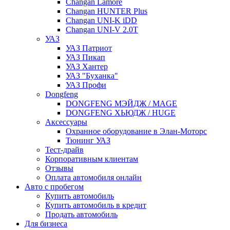
Changan Lamore
Changan HUNTER Plus
Changan UNI-K iDD
Changan UNI-V 2.0T
УАЗ
УАЗ Патриот
УАЗ Пикап
УАЗ Хантер
УАЗ "Буханка"
УАЗ Профи
Dongfeng
DONGFENG МЭЙДЖ / MAGE
DONGFENG ХЬЮДЖ / HUGE
Аксессуары
Охранное оборудование в Элан-Моторс
Тюнинг УАЗ
Тест-драйв
Корпоративным клиентам
Отзывы
Оплата автомобиля онлайн
Авто с пробегом
Купить автомобиль
Купить автомобиль в кредит
Продать автомобиль
Для бизнеса