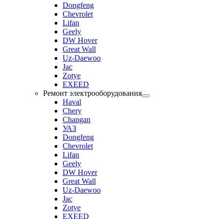
Dongfeng
Chevrolet
Lifan
Geely
DW Hover
Great Wall
Uz-Daewoo
Jac
Zotye
EXEED
Ремонт электрооборудования
Haval
Chery
Changan
УАЗ
Dongfeng
Chevrolet
Lifan
Geely
DW Hover
Great Wall
Uz-Daewoo
Jac
Zotye
EXEED