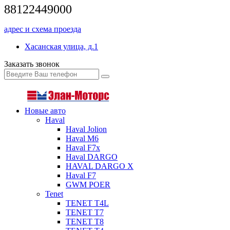
88122449000
адрес и схема проезда
Хасанская улица, д.1
Заказать звонок
Новые авто
Haval
Haval Jolion
Haval M6
Haval F7x
Haval DARGO
HAVAL DARGO Х
Haval F7
GWM POER
Tenet
TENET T4L
TENET T7
TENET T8