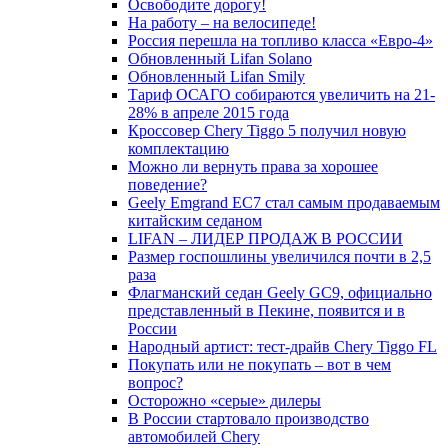
Освободите дорогу!
На работу – на велосипеде!
Россия перешла на топливо класса «Евро-4»
Обновленный Lifan Solano
Обновленный Lifan Smily
Тариф ОСАГО собираются увеличить на 21-
28% в апреле 2015 года
Кроссовер Chery Tiggo 5 получил новую
комплектацию
Можно ли вернуть права за хорошее
поведение?
Geely Emgrand EC7 стал самым продаваемым
китайским седаном
LIFAN – ЛИДЕР ПРОДАЖ В РОССИИ
Размер госпошлины увеличился почти в 2,5
раза
Флагманский седан Geely GC9, официально
представленный в Пекине, появится и в
России
Народный артист: тест-драйв Chery Tiggo FL
Покупать или не покупать – вот в чем
вопрос?
Осторожно «серые» дилеры
В России стартовало производство
автомобилей Chery