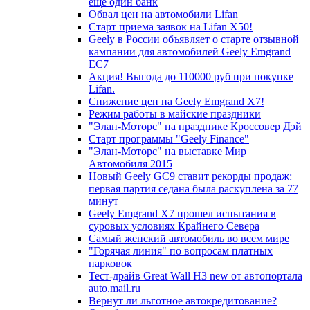
еще один банк
Обвал цен на автомобили Lifan
Старт приема заявок на Lifan X50!
Geely в России объявляет о старте отзывной
кампании для автомобилей Geely Emgrand
EC7
Акция! Выгода до 110000 руб при покупке
Lifan.
Снижение цен на Geely Emgrand X7!
Режим работы в майские праздники
"Элан-Моторс" на празднике Кроссовер Дэй
Старт программы "Geely Finance"
"Элан-Моторс" на выставке Мир
Автомобиля 2015
Новый Geely GC9 ставит рекорды продаж:
первая партия седана была раскуплена за 77
минут
Geely Emgrand X7 прошел испытания в
суровых условиях Крайнего Севера
Самый женский автомобиль во всем мире
"Горячая линия" по вопросам платных
парковок
Тест-драйв Great Wall H3 new от автопортала
auto.mail.ru
Вернут ли льготное автокредитование?