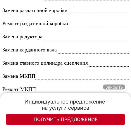
Замена раздаточной коробки
Ремонт раздаточной коробки
Замена редуктора
Замена карданного вала
Замена главного цилиндра сцепления
Замена МКПП
Закрыть
Ремонт МКПП
Индивидуальное предложение 

Замена сальников КПП
на услуги сервиса
Замена комплекта сцепления
ПОЛУЧИТЬ ПРЕДЛОЖЕНИЕ
Элан-моторс
Элан-моторс
Замена выжимного подшипника