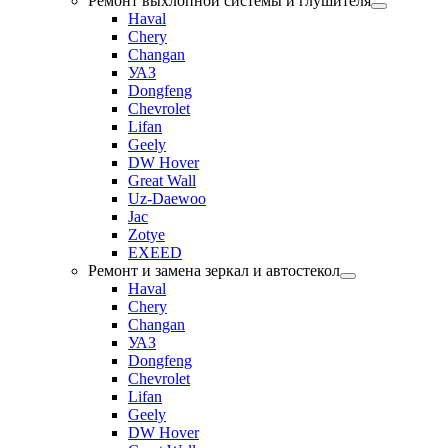
Ремонт выхлопной системы и глушителя
Haval
Chery
Changan
УАЗ
Dongfeng
Chevrolet
Lifan
Geely
DW Hover
Great Wall
Uz-Daewoo
Jac
Zotye
EXEED
Ремонт и замена зеркал и автостекол
Haval
Chery
Changan
УАЗ
Dongfeng
Chevrolet
Lifan
Geely
DW Hover