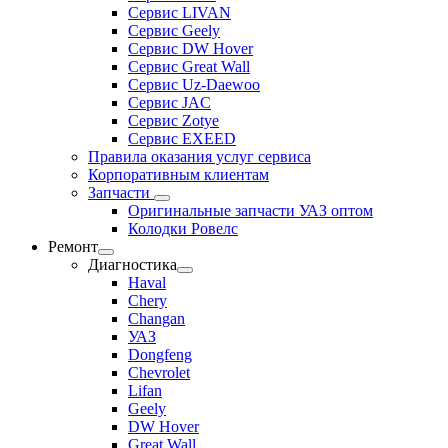
Сервис LIVAN
Сервис Geely
Сервис DW Hover
Сервис Great Wall
Сервис Uz-Daewoo
Сервис JAC
Сервис Zotye
Сервис EXEED
Правила оказания услуг сервиса
Корпоративным клиентам
Запчасти
Оригинальные запчасти УАЗ оптом
Колодки Ровелс
Ремонт
Диагностика
Haval
Chery
Changan
УАЗ
Dongfeng
Chevrolet
Lifan
Geely
DW Hover
Great Wall