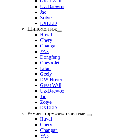
Great Wall
Uz-Daewoo
Jac
Zotye
EXEED
Шиномонтаж
Haval
Chery
Changan
УАЗ
Dongfeng
Chevrolet
Lifan
Geely
DW Hover
Great Wall
Uz-Daewoo
Jac
Zotye
EXEED
Ремонт тормозной системы
Haval
Chery
Changan
УАЗ