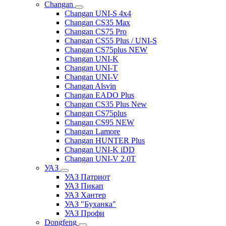
Changan
Changan UNI-S 4x4
Changan CS35 Max
Changan CS75 Pro
Changan CS55 Plus / UNI-S
Changan CS75plus NEW
Changan UNI-K
Changan UNI-T
Changan UNI-V
Changan Alsvin
Changan EADO Plus
Changan CS35 Plus New
Changan CS75plus
Changan CS95 NEW
Changan Lamore
Changan HUNTER Plus
Changan UNI-K iDD
Changan UNI-V 2.0T
УАЗ
УАЗ Патриот
УАЗ Пикап
УАЗ Хантер
УАЗ "Буханка"
УАЗ Профи
Dongfeng