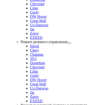
Chevrolet
Lifan
Geely
DW Hover
Great Wall
Uz-Daewoo
Jac
Zotye
EXEED
Ремонт рулевого управления
Haval
Chery
Changan
УАЗ
Dongfeng
Chevrolet
Lifan
Geely
DW Hover
Great Wall
Uz-Daewoo
Jac
Zotye
EXEED