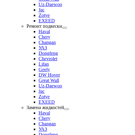
Uz-Daewoo
Jac
Zotye
EXEED
Ремонт подвески
Haval
Chery
Changan
УАЗ
Dongfeng
Chevrolet
Lifan
Geely
DW Hover
Great Wall
Uz-Daewoo
Jac
Zotye
EXEED
Замена жидкостей
Haval
Chery
Changan
УАЗ
Dongfeng