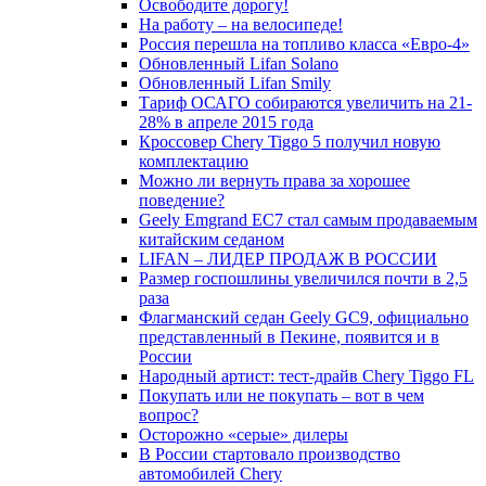
Освободите дорогу!
На работу – на велосипеде!
Россия перешла на топливо класса «Евро-4»
Обновленный Lifan Solano
Обновленный Lifan Smily
Тариф ОСАГО собираются увеличить на 21-
28% в апреле 2015 года
Кроссовер Chery Tiggo 5 получил новую
комплектацию
Можно ли вернуть права за хорошее
поведение?
Geely Emgrand EC7 стал самым продаваемым
китайским седаном
LIFAN – ЛИДЕР ПРОДАЖ В РОССИИ
Размер госпошлины увеличился почти в 2,5
раза
Флагманский седан Geely GC9, официально
представленный в Пекине, появится и в
России
Народный артист: тест-драйв Chery Tiggo FL
Покупать или не покупать – вот в чем
вопрос?
Осторожно «серые» дилеры
В России стартовало производство
автомобилей Chery