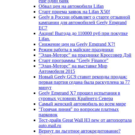
еще один банк
Обвал цен на автомобили Lifan
Старт приема заявок на Lifan X50!
Geely в России объявляет о старте отзывной
кампании для автомобилей Geely Emgrand
EC7
Акция! Выгода до 110000 руб при покупке
Lifan.
Снижение цен на Geely Emgrand X7!
Режим работы в майские праздники
"Элан-Моторс" на празднике Кроссовер Дэй
Старт программы "Geely Finance"
"Элан-Моторс" на выставке Мир
Автомобиля 2015
Новый Geely GC9 ставит рекорды продаж:
первая партия седана была раскуплена за 77
минут
Geely Emgrand X7 прошел испытания в
суровых условиях Крайнего Севера
Самый женский автомобиль во всем мире
"Горячая линия" по вопросам платных
парковок
Тест-драйв Great Wall H3 new от автопортала
auto.mail.ru
Вернут ли льготное автокредитование?