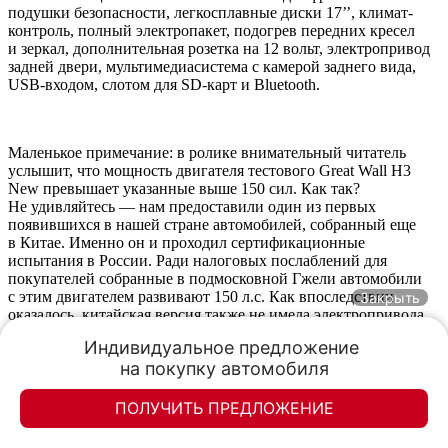
подушки безопасности, легкосплавные диски 17’’, климат-
контроль, полный электропакет, подогрев передних кресел
и зеркал, дополнительная розетка на 12 вольт, электропривод
задней двери, мультимедиасистема с камерой заднего вида,
USB-входом, слотом для SD-карт и Bluetooth.
Маленькое примечание: в ролике внимательный читатель
услышит, что мощность двигателя тестового Great Wall H3
New превышает указанные выше 150 сил. Как так?
Не удивляйтесь — нам предоставили один из первых
появившихся в нашей стране автомобилей, собранный еще
в Китае. Именно он и проходил сертификационные
испытания в России. Ради налоговых послаблений для
покупателей собранные в подмосковной Гжели автомобили
с этим двигателем развивают 150 л.с. Как впоследствии
Закрыть
оказалось, китайская версия также не имела электропривода
задней двери, подогрева передних сидений и заднего стекла
Индивидуальное предложение 

(соответствующая кнопка на климатической установке
на покупку автомобиля
имелась, а вот самих нитей подогрева на стекле не было), зато
у нее присутствовал круиз-контроль, не заявленный
в российском прайс-листе. Однако комплектация Turbo Luxe
ПОЛУЧИТЬ ПРЕДЛОЖЕНИЕ
наиболее близка по оснащению к той машине, что побывала
Элан-моторс
Элан-моторс
в наших руках. Итак, встречайте Great Wall H3 New. Всех