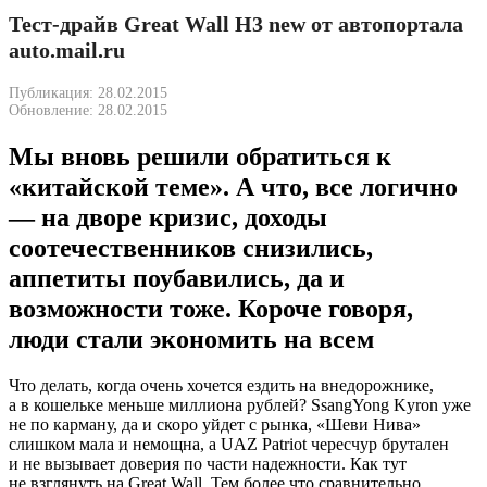
Тест-драйв Great Wall H3 new от автопортала
auto.mail.ru
Публикация: 28.02.2015
Обновление: 28.02.2015
Мы вновь решили обратиться к
«китайской теме». А что, все логично
— на дворе кризис, доходы
соотечественников снизились,
аппетиты поубавились, да и
возможности тоже. Короче говоря,
люди стали экономить на всем
Что делать, когда очень хочется ездить на внедорожнике,
а в кошельке меньше миллиона рублей? SsangYong Kyron уже
не по карману, да и скоро уйдет с рынка, «Шеви Нива»
слишком мала и немощна, а UAZ Patriot чересчур брутален
и не вызывает доверия по части надежности. Как тут
не взглянуть на Great Wall. Тем более что сравнительно