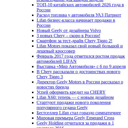
ТОП-10 китайских автомобилей 2026 года в
России
Расход топлива у автомобиля УАЗ Патриот
Lifan бизнес-класса начинает продажи в
России
Новый Geely от дизайнера Volvo
3 новых Chery – скоро в России!
Смартфон за тест-драйв Chery Tiggo 2!
Lifan Motors показал свой новый большой и
дешевый кроссовер
Февраль 2017 года отметился ростом продаж
автомобилей LIFAN
Выставка «Мир Автомобиля» с 6 по 9 апреля
В Chery рассказали о достоинствах нового
Chery Tiggo 3
Директор Geely Motors в России рассказал о
новостях бренда
Успей оформить кредит на CHERY
Lifan X60: теперь — с новым дизайном
Стартуют продажи нового поколения
популярного седана Geely
Бестселлер Lifan стал гораздо симпатичнее
Мировая премьера Geely Emgrand Cross
Geely Holding отчитался за продажи в 1