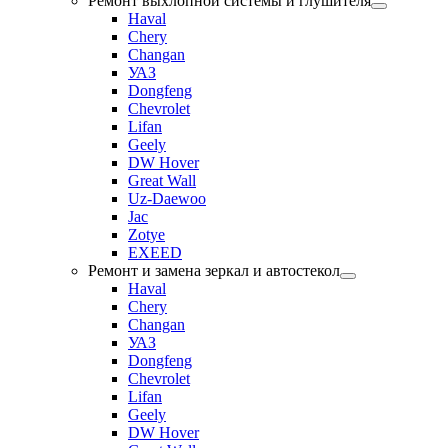
Ремонт выхлопной системы и глушителя
Haval
Chery
Changan
УАЗ
Dongfeng
Chevrolet
Lifan
Geely
DW Hover
Great Wall
Uz-Daewoo
Jac
Zotye
EXEED
Ремонт и замена зеркал и автостекол
Haval
Chery
Changan
УАЗ
Dongfeng
Chevrolet
Lifan
Geely
DW Hover