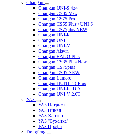
Changan
Changan UNI-S 4x4
Changan CS35 Max
Changan CS75 Pro
Changan CS55 Plus / UNI-S
Changan CS75plus NEW
Changan UNI-K
Changan UNI-T
Changan UNI-V
Changan Alsvin
Changan EADO Plus
Changan CS35 Plus New
Changan CS75plus
Changan CS95 NEW
Changan Lamore
Changan HUNTER Plus
Changan UNI-K iDD
Changan UNI-V 2.0T
УАЗ
УАЗ Патриот
УАЗ Пикап
УАЗ Хантер
УАЗ "Буханка"
УАЗ Профи
Dongfeng