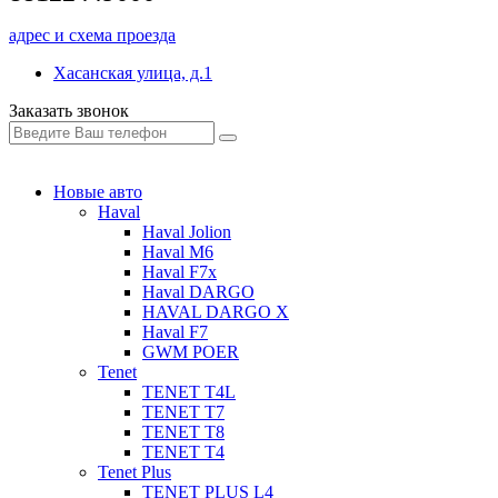
адрес и схема проезда
Хасанская улица, д.1
Заказать звонок
Новые авто
Haval
Haval Jolion
Haval M6
Haval F7x
Haval DARGO
HAVAL DARGO Х
Haval F7
GWM POER
Tenet
TENET T4L
TENET T7
TENET T8
TENET T4
Tenet Plus
TENET PLUS L4