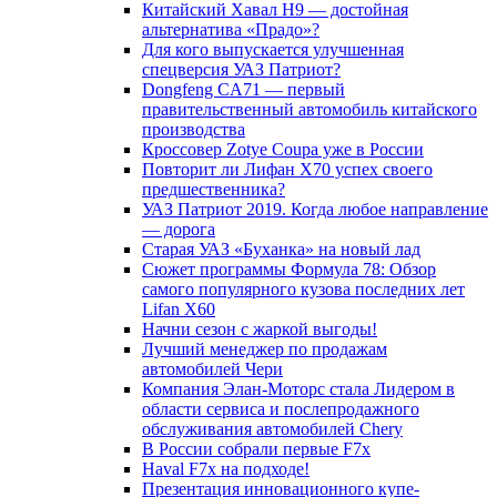
Китайский Хавал H9 — достойная
альтернатива «Прадо»?
Для кого выпускается улучшенная
спецверсия УАЗ Патриот?
Dongfeng CA71 — первый
правительственный автомобиль китайского
производства
Кроссовер Zotye Coupa уже в России
Повторит ли Лифан Х70 успех своего
предшественника?
УАЗ Патриот 2019. Когда любое направление
— дорога
Старая УАЗ «Буханка» на новый лад
Сюжет программы Формула 78: Обзор
самого популярного кузова последних лет
Lifan X60
Начни сезон с жаркой выгоды!
Лучший менеджер по продажам
автомобилей Чери
Компания Элан-Моторс стала Лидером в
области сервиса и послепродажного
обслуживания автомобилей Chery
В России собрали первые F7x
Haval F7x на подходе!
Презентация инновационного купе-