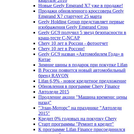
квартале 2016
Новые Geely Emgrand X7 уже в продаже!
Продажи обновленного кроссовера Geely
Emgrand X7 стартуют 25 марта
Geely Holding Group представляет первые
изображения Geely Emgrand Cross
Geely GC9 получил 5 звезд безопасности в
краш-тесте C-NCAP
Chery 10 лет в России - фотоотчет
Chery 10 лет в России!
Geely GC9 назван «Автомобилем Года» в
Китае
Зимние шины в подарок при покупке Lifan
В России появится новый автомобильный
бренд RAVON
Lifan 6,9% - новое кредитное предложение
Обновления в программе Chery Finance
Автоледи 2015
Продление акции "Машина времени: цены
назад"
"Элан-Моторс" на празднике "Автоледи
2015"
Кредит 0% годовых на покупку Chery
Старт программы "Ремонт в кредит"
К программе Lifan Finance присоединился