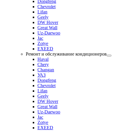
Dongfeng
Chevrolet
Lifan
Geely
DW Hover
Great Wall
Uz-Daewoo
Jac
Zotye
EXEED
Ремонт и обслуживание кондиционеров
Haval
Chery
Changan
УАЗ
Dongfeng
Chevrolet
Lifan
Geely
DW Hover
Great Wall
Uz-Daewoo
Jac
Zotye
EXEED