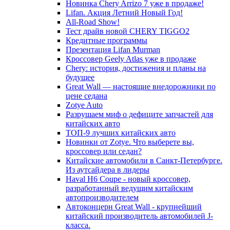
Новинка Chery Arrizo 7 уже в продаже!
Lifan. Акция Летний Новый Год!
All-Road Show!
Тест драйв новой CHERY TIGGO2
Кредитные программы
Презентация Lifan Murman
Кроссовер Geely Atlas уже в продаже
Chery: история, достижения и планы на
будущее
Great Wall — настоящие внедорожники по
цене седана
Zotye Auto
Разрушаем миф о дефиците запчастей для
китайских авто
ТОП-9 лучших китайских авто
Новинки от Zotye. Что выберете вы,
кроссовер или седан?
Китайские автомобили в Санкт-Петербурге.
Из аутсайдера в лидеры
Haval H6 Coupe - новый кроссовер,
разработанный ведущим китайским
автопроизводителем
Автоконцерн Great Wall - крупнейший
китайский производитель автомобилей J-
класса.