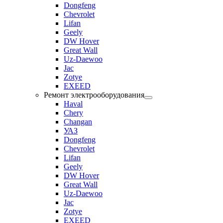
Dongfeng
Chevrolet
Lifan
Geely
DW Hover
Great Wall
Uz-Daewoo
Jac
Zotye
EXEED
Ремонт электрооборудования
Haval
Chery
Changan
УАЗ
Dongfeng
Chevrolet
Lifan
Geely
DW Hover
Great Wall
Uz-Daewoo
Jac
Zotye
EXEED