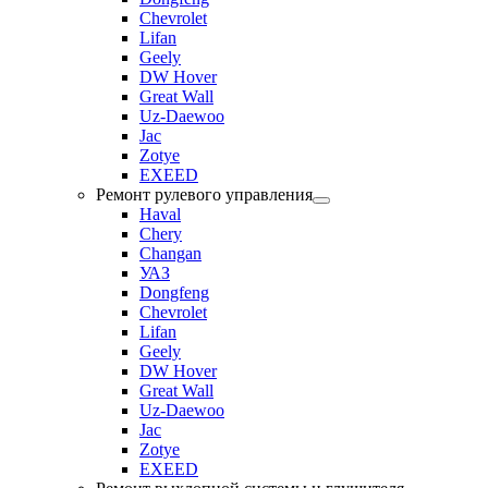
Chevrolet
Lifan
Geely
DW Hover
Great Wall
Uz-Daewoo
Jac
Zotye
EXEED
Ремонт рулевого управления
Haval
Chery
Changan
УАЗ
Dongfeng
Chevrolet
Lifan
Geely
DW Hover
Great Wall
Uz-Daewoo
Jac
Zotye
EXEED