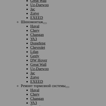
Great Wall
Uz-Daewoo
Jac
Zotye
EXEED
Шиномонтаж
Haval
Chery
Changan
УАЗ
Dongfeng
Chevrolet
Lifan
Geely
DW Hover
Great Wall
Uz-Daewoo
Jac
Zotye
EXEED
Ремонт тормозной системы
Haval
Chery
Changan
УАЗ