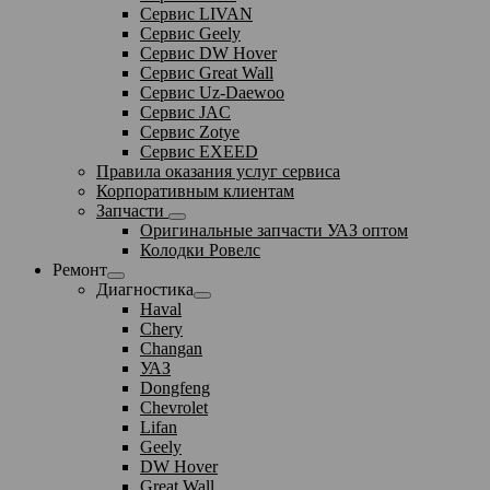
Сервис LIVAN
Сервис Geely
Сервис DW Hover
Сервис Great Wall
Сервис Uz-Daewoo
Сервис JAC
Сервис Zotye
Сервис EXEED
Правила оказания услуг сервиса
Корпоративным клиентам
Запчасти
Оригинальные запчасти УАЗ оптом
Колодки Ровелс
Ремонт
Диагностика
Haval
Chery
Changan
УАЗ
Dongfeng
Chevrolet
Lifan
Geely
DW Hover
Great Wall