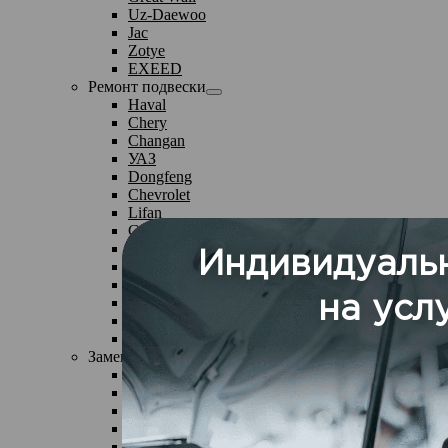
Uz-Daewoo
Jac
Zotye
EXEED
Ремонт подвески
Haval
Chery
Changan
УАЗ
Dongfeng
Chevrolet
Lifan
Geely
DW Hover
Great Wall
Uz-Daewoo
Jac
Zotye
EXEED
Замена жидкостей
Haval
Chery
Changan
УАЗ
Dongfeng