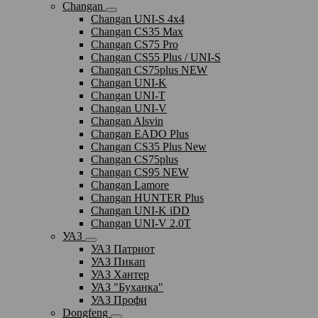
Changan
Changan UNI-S 4x4
Changan CS35 Max
Changan CS75 Pro
Changan CS55 Plus / UNI-S
Changan CS75plus NEW
Changan UNI-K
Changan UNI-T
Changan UNI-V
Changan Alsvin
Changan EADO Plus
Changan CS35 Plus New
Changan CS75plus
Changan CS95 NEW
Changan Lamore
Changan HUNTER Plus
Changan UNI-K iDD
Changan UNI-V 2.0T
УАЗ
УАЗ Патриот
УАЗ Пикап
УАЗ Хантер
УАЗ "Буханка"
УАЗ Профи
Dongfeng