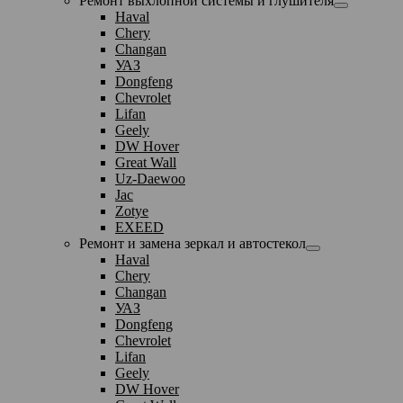
Ремонт выхлопной системы и глушителя
Haval
Chery
Changan
УАЗ
Dongfeng
Chevrolet
Lifan
Geely
DW Hover
Great Wall
Uz-Daewoo
Jac
Zotye
EXEED
Ремонт и замена зеркал и автостекол
Haval
Chery
Changan
УАЗ
Dongfeng
Chevrolet
Lifan
Geely
DW Hover