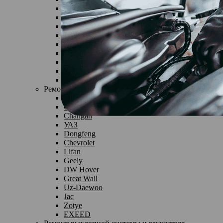
Chevrolet
Lifan
Geely
DW Hover
Great Wall
Uz-Daewoo
Jac
Zotye
EXEED
Ремонт рулевого управления
Haval
Chery
Changan
УАЗ
Dongfeng
Chevrolet
Lifan
Geely
DW Hover
Great Wall
Uz-Daewoo
Jac
Zotye
EXEED