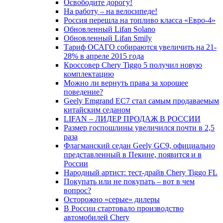
Освободите дорогу!
На работу – на велосипеде!
Россия перешла на топливо класса «Евро-4»
Обновленный Lifan Solano
Обновленный Lifan Smily
Тариф ОСАГО собираются увеличить на 21-
28% в апреле 2015 года
Кроссовер Chery Tiggo 5 получил новую
комплектацию
Можно ли вернуть права за хорошее
поведение?
Geely Emgrand EC7 стал самым продаваемым
китайским седаном
LIFAN – ЛИДЕР ПРОДАЖ В РОССИИ
Размер госпошлины увеличился почти в 2,5
раза
Флагманский седан Geely GC9, официально
представленный в Пекине, появится и в
России
Народный артист: тест-драйв Chery Tiggo FL
Покупать или не покупать – вот в чем
вопрос?
Осторожно «серые» дилеры
В России стартовало производство
автомобилей Chery