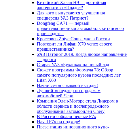
Китайский Хавал H9 — достойная
альтернатива «Прадо»?
Для кого выпускается улучшенная
спецверсия УАЗ Патриот?
Dongfeng CA71 — первый
правительственный автомобиль китайского
производства
Кроссовер Zotye Coupa уже в России
Повторит ли Лифан Х70 успех своего
предшественника?
УАЗ Патриот 2019. Когда любое направление
— дорога
Старая УАЗ «Буханка» на новый лад
Сюжет программы Формула 78: Обзор
самого популярного кузова последних лет
Lifan X60
Начни сезон с жаркой выгоды!
Лучший менеджер по продажам
автомобилей Чери
Компания Элан-Моторс стала Лидером в
области сервиса и послепродажного
обслуживания автомобилей Chery
В России собрали первые F7x
Haval F7x на подходе!
Презентация инновационного купе-