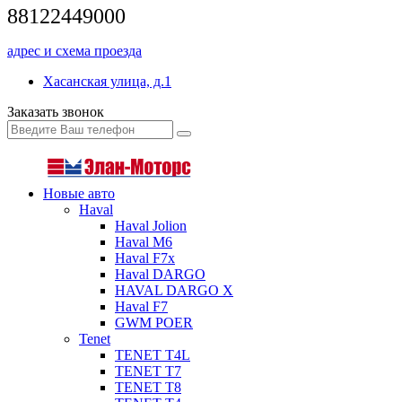
88122449000
адрес и схема проезда
Хасанская улица, д.1
Заказать звонок
Новые авто
Haval
Haval Jolion
Haval M6
Haval F7x
Haval DARGO
HAVAL DARGO Х
Haval F7
GWM POER
Tenet
TENET T4L
TENET T7
TENET T8