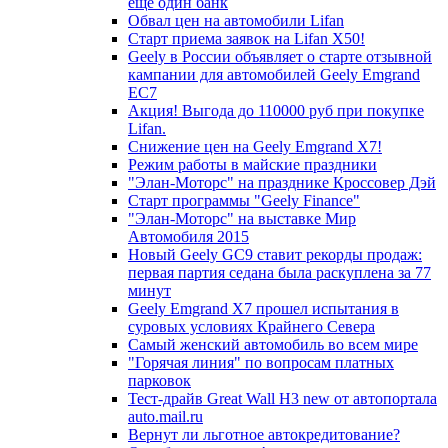
еще один банк
Обвал цен на автомобили Lifan
Старт приема заявок на Lifan X50!
Geely в России объявляет о старте отзывной
кампании для автомобилей Geely Emgrand
EC7
Акция! Выгода до 110000 руб при покупке
Lifan.
Снижение цен на Geely Emgrand X7!
Режим работы в майские праздники
"Элан-Моторс" на празднике Кроссовер Дэй
Старт программы "Geely Finance"
"Элан-Моторс" на выставке Мир
Автомобиля 2015
Новый Geely GC9 ставит рекорды продаж:
первая партия седана была раскуплена за 77
минут
Geely Emgrand X7 прошел испытания в
суровых условиях Крайнего Севера
Самый женский автомобиль во всем мире
"Горячая линия" по вопросам платных
парковок
Тест-драйв Great Wall H3 new от автопортала
auto.mail.ru
Вернут ли льготное автокредитование?