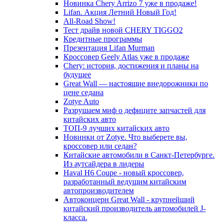
Новинка Chery Arrizo 7 уже в продаже!
Lifan. Акция Летний Новый Год!
All-Road Show!
Тест драйв новой CHERY TIGGO2
Кредитные программы
Презентация Lifan Murman
Кроссовер Geely Atlas уже в продаже
Chery: история, достижения и планы на
будущее
Great Wall — настоящие внедорожники по
цене седана
Zotye Auto
Разрушаем миф о дефиците запчастей для
китайских авто
ТОП-9 лучших китайских авто
Новинки от Zotye. Что выберете вы,
кроссовер или седан?
Китайские автомобили в Санкт-Петербурге.
Из аутсайдера в лидеры
Haval H6 Coupe - новый кроссовер,
разработанный ведущим китайским
автопроизводителем
Автоконцерн Great Wall - крупнейший
китайский производитель автомобилей J-
класса.