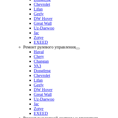
Chevrolet
Lifan
Geely
DW Hover
Great Wall
Uz-Daewoo
Jac
Zotye
EXEED
Ремонт рулевого управления
Haval
Chery
Changan
УАЗ
Dongfeng
Chevrolet
Lifan
Geely
DW Hover
Great Wall
Uz-Daewoo
Jac
Zotye
EXEED