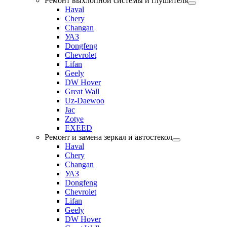
Ремонт выхлопной системы и глушителя
Haval
Chery
Changan
УАЗ
Dongfeng
Chevrolet
Lifan
Geely
DW Hover
Great Wall
Uz-Daewoo
Jac
Zotye
EXEED
Ремонт и замена зеркал и автостекол
Haval
Chery
Changan
УАЗ
Dongfeng
Chevrolet
Lifan
Geely
DW Hover