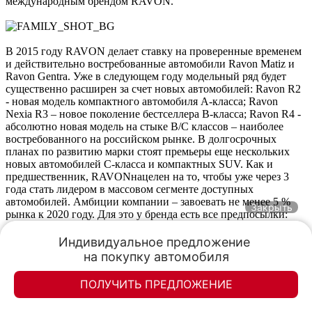
международным брендом RAVON.
В 2015 году RAVON делает ставку на проверенные временем
и действительно востребованные автомобили Ravon Matiz и
Ravon Gentra. Уже в следующем году модельный ряд будет
существенно расширен за счет новых автомобилей: Ravon R2
- новая модель компактного автомобиля А-класса; Ravon
Nexia R3 – новое поколение бестселлера В-класса; Ravon R4 -
абсолютно новая модель на стыке В/С классов – наиболее
востребованного на российском рынке. В долгосрочных
планах по развитию марки стоят премьеры еще нескольких
новых автомобилей С-класса и компактных SUV. Как и
предшественник, RAVONнацелен на то, чтобы уже через 3
года стать лидером в массовом сегменте доступных
автомобилей. Амбиции компании – завоевать не менее 5 %
Закрыть
рынка к 2020 году. Для это у бренда есть все предпосылки:
Проверенное качество и многолетнее знание
Индивидуальное предложение 

российского рынка и его потребностей, достигнутое
на покупку автомобиля
брендом Uz-Daewoo;
Использование высокотехнологичных современных
ПОЛУЧИТЬ ПРЕДЛОЖЕНИЕ
разработок в автомобильной индустрии;
Элан-моторс
Элан-моторс
Обновленный модельный ряд;