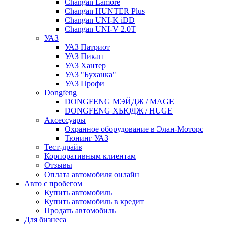
Changan Lamore
Changan HUNTER Plus
Changan UNI-K iDD
Changan UNI-V 2.0T
УАЗ
УАЗ Патриот
УАЗ Пикап
УАЗ Хантер
УАЗ "Буханка"
УАЗ Профи
Dongfeng
DONGFENG МЭЙДЖ / MAGE
DONGFENG ХЬЮДЖ / HUGE
Аксессуары
Охранное оборудование в Элан-Моторс
Тюнинг УАЗ
Тест-драйв
Корпоративным клиентам
Отзывы
Оплата автомобиля онлайн
Авто с пробегом
Купить автомобиль
Купить автомобиль в кредит
Продать автомобиль
Для бизнеса