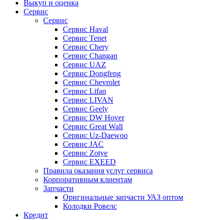
Выкуп и оценка
Сервис
Сервис
Сервис Haval
Сервис Tenet
Сервис Chery
Сервис Changan
Сервис UAZ
Сервис Dongfeng
Сервис Chevrolet
Сервис Lifan
Сервис LIVAN
Сервис Geely
Сервис DW Hover
Сервис Great Wall
Сервис Uz-Daewoo
Сервис JAC
Сервис Zotye
Сервис EXEED
Правила оказания услуг сервиса
Корпоративным клиентам
Запчасти
Оригинальные запчасти УАЗ оптом
Колодки Ровелс
Кредит