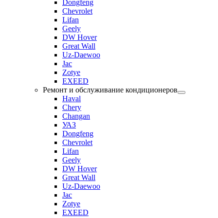
Dongfeng
Chevrolet
Lifan
Geely
DW Hover
Great Wall
Uz-Daewoo
Jac
Zotye
EXEED
Ремонт и обслуживание кондиционеров
Haval
Chery
Changan
УАЗ
Dongfeng
Chevrolet
Lifan
Geely
DW Hover
Great Wall
Uz-Daewoo
Jac
Zotye
EXEED