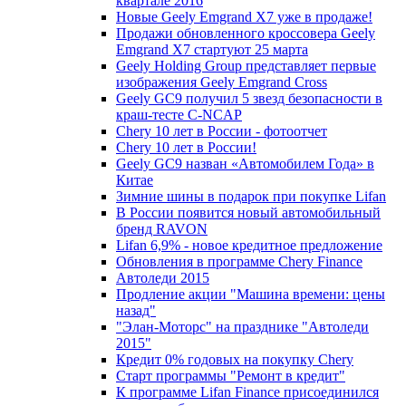
квартале 2016
Новые Geely Emgrand X7 уже в продаже!
Продажи обновленного кроссовера Geely
Emgrand X7 стартуют 25 марта
Geely Holding Group представляет первые
изображения Geely Emgrand Cross
Geely GC9 получил 5 звезд безопасности в
краш-тесте C-NCAP
Chery 10 лет в России - фотоотчет
Chery 10 лет в России!
Geely GC9 назван «Автомобилем Года» в
Китае
Зимние шины в подарок при покупке Lifan
В России появится новый автомобильный
бренд RAVON
Lifan 6,9% - новое кредитное предложение
Обновления в программе Chery Finance
Автоледи 2015
Продление акции "Машина времени: цены
назад"
"Элан-Моторс" на празднике "Автоледи
2015"
Кредит 0% годовых на покупку Chery
Старт программы "Ремонт в кредит"
К программе Lifan Finance присоединился