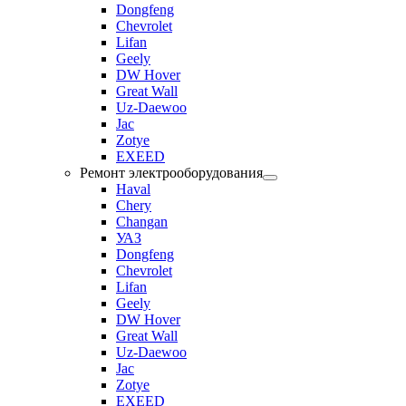
Dongfeng
Chevrolet
Lifan
Geely
DW Hover
Great Wall
Uz-Daewoo
Jac
Zotye
EXEED
Ремонт электрооборудования
Haval
Chery
Changan
УАЗ
Dongfeng
Chevrolet
Lifan
Geely
DW Hover
Great Wall
Uz-Daewoo
Jac
Zotye
EXEED