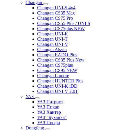
Changan
Changan UNI-S 4x4
Changan CS35 Max
Changan CS75 Pro
Changan CS55 Plus / UNI-S
Changan CS75plus NEW
Changan UNI-K
Changan UNI-T
Changan UNI-V
Changan Alsvin
Changan EADO Plus
Changan CS35 Plus New
Changan CS75plus
Changan CS95 NEW
Changan Lamore
Changan HUNTER Plus
Changan UNI-K iDD
Changan UNI-V 2.0T
УАЗ
УАЗ Патриот
УАЗ Пикап
УАЗ Хантер
УАЗ "Буханка"
УАЗ Профи
Dongfeng