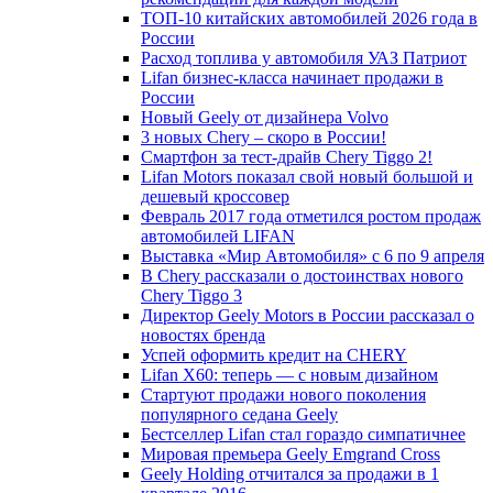
ТОП-10 китайских автомобилей 2026 года в
России
Расход топлива у автомобиля УАЗ Патриот
Lifan бизнес-класса начинает продажи в
России
Новый Geely от дизайнера Volvo
3 новых Chery – скоро в России!
Смартфон за тест-драйв Chery Tiggo 2!
Lifan Motors показал свой новый большой и
дешевый кроссовер
Февраль 2017 года отметился ростом продаж
автомобилей LIFAN
Выставка «Мир Автомобиля» с 6 по 9 апреля
В Chery рассказали о достоинствах нового
Chery Tiggo 3
Директор Geely Motors в России рассказал о
новостях бренда
Успей оформить кредит на CHERY
Lifan X60: теперь — с новым дизайном
Стартуют продажи нового поколения
популярного седана Geely
Бестселлер Lifan стал гораздо симпатичнее
Мировая премьера Geely Emgrand Cross
Geely Holding отчитался за продажи в 1