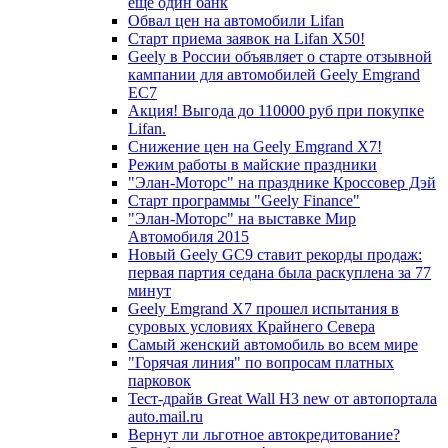
еще один банк
Обвал цен на автомобили Lifan
Старт приема заявок на Lifan X50!
Geely в России объявляет о старте отзывной
кампании для автомобилей Geely Emgrand
EC7
Акция! Выгода до 110000 руб при покупке
Lifan.
Снижение цен на Geely Emgrand X7!
Режим работы в майские праздники
"Элан-Моторс" на празднике Кроссовер Дэй
Старт программы "Geely Finance"
"Элан-Моторс" на выставке Мир
Автомобиля 2015
Новый Geely GC9 ставит рекорды продаж:
первая партия седана была раскуплена за 77
минут
Geely Emgrand X7 прошел испытания в
суровых условиях Крайнего Севера
Самый женский автомобиль во всем мире
"Горячая линия" по вопросам платных
парковок
Тест-драйв Great Wall H3 new от автопортала
auto.mail.ru
Вернут ли льготное автокредитование?