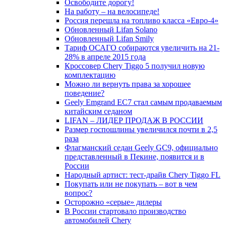
Освободите дорогу!
На работу – на велосипеде!
Россия перешла на топливо класса «Евро-4»
Обновленный Lifan Solano
Обновленный Lifan Smily
Тариф ОСАГО собираются увеличить на 21-
28% в апреле 2015 года
Кроссовер Chery Tiggo 5 получил новую
комплектацию
Можно ли вернуть права за хорошее
поведение?
Geely Emgrand EC7 стал самым продаваемым
китайским седаном
LIFAN – ЛИДЕР ПРОДАЖ В РОССИИ
Размер госпошлины увеличился почти в 2,5
раза
Флагманский седан Geely GC9, официально
представленный в Пекине, появится и в
России
Народный артист: тест-драйв Chery Tiggo FL
Покупать или не покупать – вот в чем
вопрос?
Осторожно «серые» дилеры
В России стартовало производство
автомобилей Chery