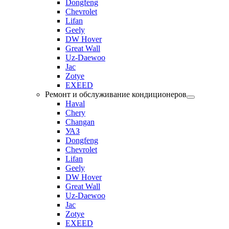
Dongfeng
Chevrolet
Lifan
Geely
DW Hover
Great Wall
Uz-Daewoo
Jac
Zotye
EXEED
Ремонт и обслуживание кондиционеров
Haval
Chery
Changan
УАЗ
Dongfeng
Chevrolet
Lifan
Geely
DW Hover
Great Wall
Uz-Daewoo
Jac
Zotye
EXEED