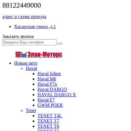
88122449000
адрес и схема проезда
Хасанская улица, д.1
Заказать звонок
Новые авто
Haval
Haval Jolion
Haval M6
Haval F7x
Haval DARGO
HAVAL DARGO Х
Haval F7
GWM POER
Tenet
TENET T4L
TENET T7
TENET T8