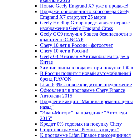
квартале 2016
Новые Geely Emgrand X7 уже в продаже!
Продажи обновленного кроссовера Geely
Emgrand X7 стартуют 25 марта
Geely Holding Group представляет первые
изображения Geely Emgrand Cross
Geely GC9 получил 5 звезд безопасности в
краш-тесте C-NCAP
Chery 10 лет в России - фотоотчет
Chery 10 лет в России!
Geely GC9 назван «Автомобилем Года» в
Китае
Зимние шины в подарок при покупке Lifan
В России появится новый автомобильный
бренд RAVON
Lifan 6,9% - новое кредитное предложение
Обновления в программе Chery Finance
Автоледи 2015
Продление акции "Машина времени: цены
назад"
"Элан-Моторс" на празднике "Автоледи
2015"
Кредит 0% годовых на покупку Chery
Старт программы "Ремонт в кредит"
К программе Lifan Finance присоединился