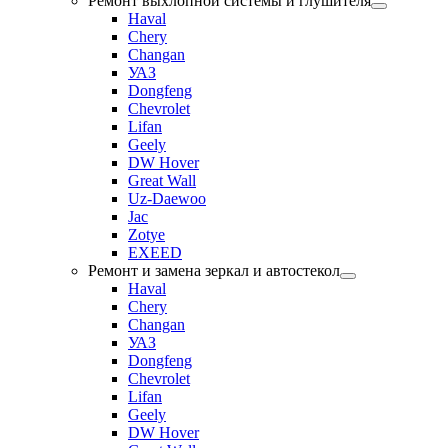
Ремонт выхлопной системы и глушителя
Haval
Chery
Changan
УАЗ
Dongfeng
Chevrolet
Lifan
Geely
DW Hover
Great Wall
Uz-Daewoo
Jac
Zotye
EXEED
Ремонт и замена зеркал и автостекол
Haval
Chery
Changan
УАЗ
Dongfeng
Chevrolet
Lifan
Geely
DW Hover