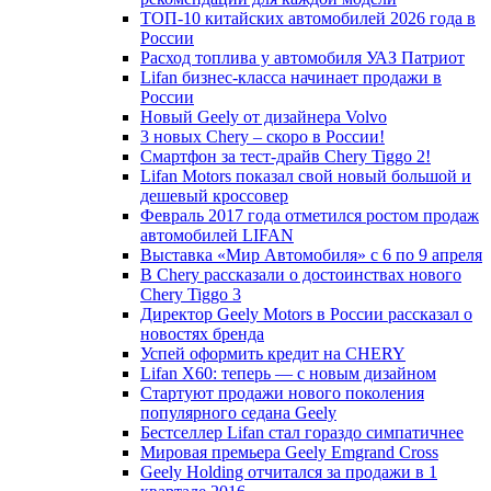
ТОП-10 китайских автомобилей 2026 года в
России
Расход топлива у автомобиля УАЗ Патриот
Lifan бизнес-класса начинает продажи в
России
Новый Geely от дизайнера Volvo
3 новых Chery – скоро в России!
Смартфон за тест-драйв Chery Tiggo 2!
Lifan Motors показал свой новый большой и
дешевый кроссовер
Февраль 2017 года отметился ростом продаж
автомобилей LIFAN
Выставка «Мир Автомобиля» с 6 по 9 апреля
В Chery рассказали о достоинствах нового
Chery Tiggo 3
Директор Geely Motors в России рассказал о
новостях бренда
Успей оформить кредит на CHERY
Lifan X60: теперь — с новым дизайном
Стартуют продажи нового поколения
популярного седана Geely
Бестселлер Lifan стал гораздо симпатичнее
Мировая премьера Geely Emgrand Cross
Geely Holding отчитался за продажи в 1