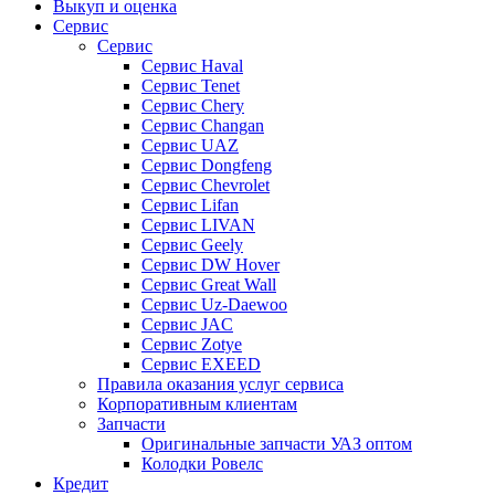
Выкуп и оценка
Сервис
Сервис
Сервис Haval
Сервис Tenet
Сервис Chery
Сервис Changan
Сервис UAZ
Сервис Dongfeng
Сервис Chevrolet
Сервис Lifan
Сервис LIVAN
Сервис Geely
Сервис DW Hover
Сервис Great Wall
Сервис Uz-Daewoo
Сервис JAC
Сервис Zotye
Сервис EXEED
Правила оказания услуг сервиса
Корпоративным клиентам
Запчасти
Оригинальные запчасти УАЗ оптом
Колодки Ровелс
Кредит