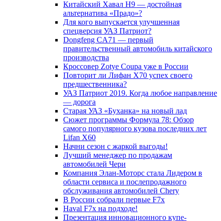
Китайский Хавал H9 — достойная
альтернатива «Прадо»?
Для кого выпускается улучшенная
спецверсия УАЗ Патриот?
Dongfeng CA71 — первый
правительственный автомобиль китайского
производства
Кроссовер Zotye Coupa уже в России
Повторит ли Лифан Х70 успех своего
предшественника?
УАЗ Патриот 2019. Когда любое направление
— дорога
Старая УАЗ «Буханка» на новый лад
Сюжет программы Формула 78: Обзор
самого популярного кузова последних лет
Lifan X60
Начни сезон с жаркой выгоды!
Лучший менеджер по продажам
автомобилей Чери
Компания Элан-Моторс стала Лидером в
области сервиса и послепродажного
обслуживания автомобилей Chery
В России собрали первые F7x
Haval F7x на подходе!
Презентация инновационного купе-