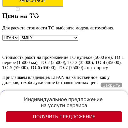
на обработку персональных данных согласно
Пользовательского
Цена на ТО
соглашения и Политики обработки персональных данных
согласен
Для расчета стоимости ТО выберите модель автомобиля.
Стоимость работ на прохождение ТО нулевое (5000 км), ТО-1
первое (15000 км), ТО-2 (25000), ТО-3 (35000), ТО-4 (45000),
ТО-5 (55000), ТО-6 (65000), ТО-7 (75000) - по запросу.
Приглашаем владельцев LIFAN на качественное, как у
дилеров, техобслуживание без завышенных цен.
Закрыть
Оформить заказ
Индивидуальное предложение 

на услуги сервиса
Гарантия на ремонт - 365 дней
ПОЛУЧИТЬ ПРЕДЛОЖЕНИЕ
Элан-моторс
Элан-моторс
Видеоотчет о ремонте автомобиля