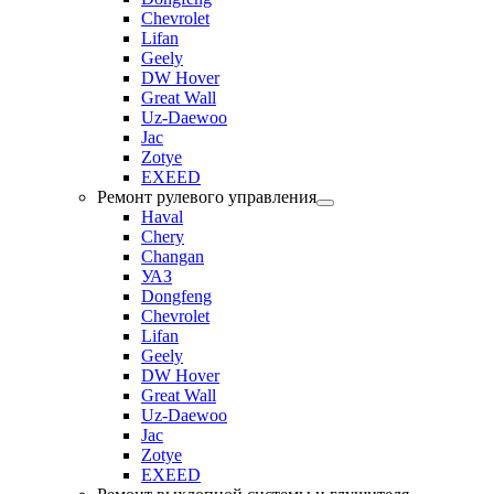
Chevrolet
Lifan
Geely
DW Hover
Great Wall
Uz-Daewoo
Jac
Zotye
EXEED
Ремонт рулевого управления
Haval
Chery
Changan
УАЗ
Dongfeng
Chevrolet
Lifan
Geely
DW Hover
Great Wall
Uz-Daewoo
Jac
Zotye
EXEED