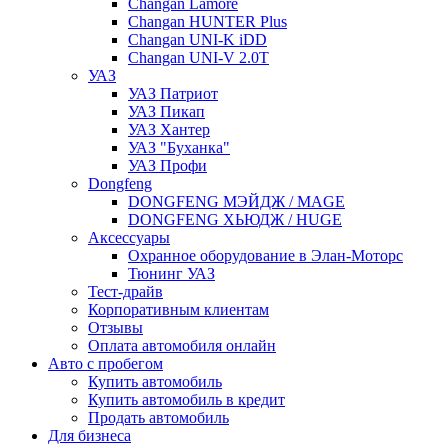
Changan Lamore
Changan HUNTER Plus
Changan UNI-K iDD
Changan UNI-V 2.0T
УАЗ
УАЗ Патриот
УАЗ Пикап
УАЗ Хантер
УАЗ "Буханка"
УАЗ Профи
Dongfeng
DONGFENG МЭЙДЖ / MAGE
DONGFENG ХЬЮДЖ / HUGE
Аксессуары
Охранное оборудование в Элан-Моторс
Тюнинг УАЗ
Тест-драйв
Корпоративным клиентам
Отзывы
Оплата автомобиля онлайн
Авто с пробегом
Купить автомобиль
Купить автомобиль в кредит
Продать автомобиль
Для бизнеса