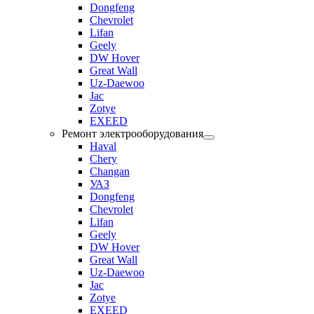
Dongfeng
Chevrolet
Lifan
Geely
DW Hover
Great Wall
Uz-Daewoo
Jac
Zotye
EXEED
Ремонт электрооборудования
Haval
Chery
Changan
УАЗ
Dongfeng
Chevrolet
Lifan
Geely
DW Hover
Great Wall
Uz-Daewoo
Jac
Zotye
EXEED