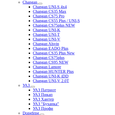
Changan
Changan UNI-S 4x4
Changan CS35 Max
Changan CS75 Pro
Changan CS55 Plus / UNI-S
Changan CS75plus NEW
Changan UNI-K
Changan UNI-T
Changan UNI-V
Changan Alsvin
Changan EADO Plus
Changan CS35 Plus New
Changan CS75plus
Changan CS95 NEW
Changan Lamore
Changan HUNTER Plus
Changan UNI-K iDD
Changan UNI-V 2.0T
УАЗ
УАЗ Патриот
УАЗ Пикап
УАЗ Хантер
УАЗ "Буханка"
УАЗ Профи
Dongfeng