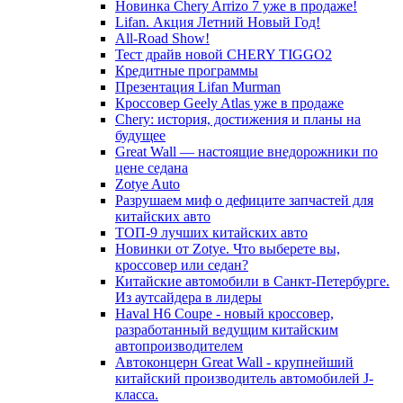
Новинка Chery Arrizo 7 уже в продаже!
Lifan. Акция Летний Новый Год!
All-Road Show!
Тест драйв новой CHERY TIGGO2
Кредитные программы
Презентация Lifan Murman
Кроссовер Geely Atlas уже в продаже
Chery: история, достижения и планы на
будущее
Great Wall — настоящие внедорожники по
цене седана
Zotye Auto
Разрушаем миф о дефиците запчастей для
китайских авто
ТОП-9 лучших китайских авто
Новинки от Zotye. Что выберете вы,
кроссовер или седан?
Китайские автомобили в Санкт-Петербурге.
Из аутсайдера в лидеры
Haval H6 Coupe - новый кроссовер,
разработанный ведущим китайским
автопроизводителем
Автоконцерн Great Wall - крупнейший
китайский производитель автомобилей J-
класса.