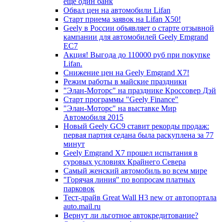
еще один банк
Обвал цен на автомобили Lifan
Старт приема заявок на Lifan X50!
Geely в России объявляет о старте отзывной
кампании для автомобилей Geely Emgrand
EC7
Акция! Выгода до 110000 руб при покупке
Lifan.
Снижение цен на Geely Emgrand X7!
Режим работы в майские праздники
"Элан-Моторс" на празднике Кроссовер Дэй
Старт программы "Geely Finance"
"Элан-Моторс" на выставке Мир
Автомобиля 2015
Новый Geely GC9 ставит рекорды продаж:
первая партия седана была раскуплена за 77
минут
Geely Emgrand X7 прошел испытания в
суровых условиях Крайнего Севера
Самый женский автомобиль во всем мире
"Горячая линия" по вопросам платных
парковок
Тест-драйв Great Wall H3 new от автопортала
auto.mail.ru
Вернут ли льготное автокредитование?