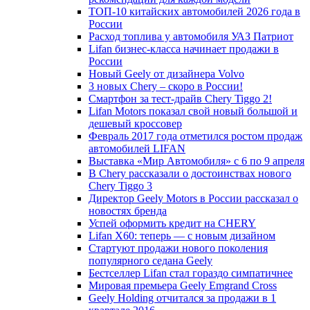
ТОП-10 китайских автомобилей 2026 года в
России
Расход топлива у автомобиля УАЗ Патриот
Lifan бизнес-класса начинает продажи в
России
Новый Geely от дизайнера Volvo
3 новых Chery – скоро в России!
Смартфон за тест-драйв Chery Tiggo 2!
Lifan Motors показал свой новый большой и
дешевый кроссовер
Февраль 2017 года отметился ростом продаж
автомобилей LIFAN
Выставка «Мир Автомобиля» с 6 по 9 апреля
В Chery рассказали о достоинствах нового
Chery Tiggo 3
Директор Geely Motors в России рассказал о
новостях бренда
Успей оформить кредит на CHERY
Lifan X60: теперь — с новым дизайном
Стартуют продажи нового поколения
популярного седана Geely
Бестселлер Lifan стал гораздо симпатичнее
Мировая премьера Geely Emgrand Cross
Geely Holding отчитался за продажи в 1