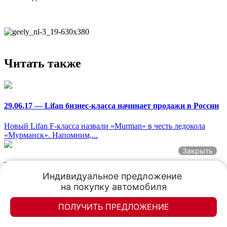
Читать также
29.06.17 —
Lifan бизнес-класса начинает продажи в России
Новый Lifan F-класса назвали «Murman» в честь ледокола
«Мурманск». Напомним,...
Закрыть
29.06.17 —
3 новых Chery – скоро в России!
Индивидуальное предложение 

Новые Chery Tiggo поступят в продажу уже в следующем
на покупку автомобиля
году. По словам заместителя гендиректора Chery ...
ПОЛУЧИТЬ ПРЕДЛОЖЕНИЕ
07.06.17 —
Смартфон за тест-драйв Chery Tiggo 2!
Элан-моторс
Элан-моторс