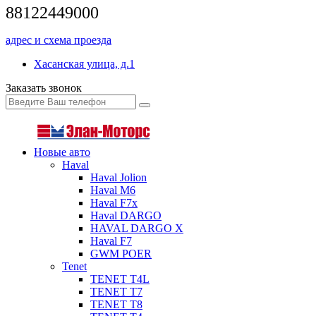
88122449000
адрес и схема проезда
Хасанская улица, д.1
Заказать звонок
Новые авто
Haval
Haval Jolion
Haval M6
Haval F7x
Haval DARGO
HAVAL DARGO Х
Haval F7
GWM POER
Tenet
TENET T4L
TENET T7
TENET T8