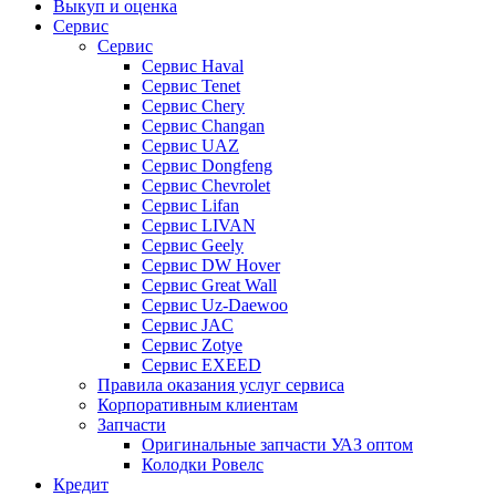
Выкуп и оценка
Сервис
Сервис
Сервис Haval
Сервис Tenet
Сервис Chery
Сервис Changan
Сервис UAZ
Сервис Dongfeng
Сервис Chevrolet
Сервис Lifan
Сервис LIVAN
Сервис Geely
Сервис DW Hover
Сервис Great Wall
Сервис Uz-Daewoo
Сервис JAC
Сервис Zotye
Сервис EXEED
Правила оказания услуг сервиса
Корпоративным клиентам
Запчасти
Оригинальные запчасти УАЗ оптом
Колодки Ровелс
Кредит