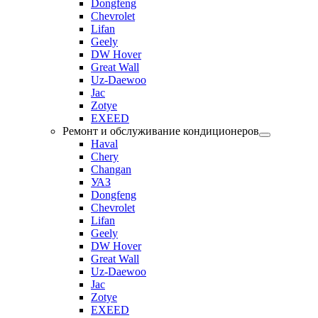
Dongfeng
Chevrolet
Lifan
Geely
DW Hover
Great Wall
Uz-Daewoo
Jac
Zotye
EXEED
Ремонт и обслуживание кондиционеров
Haval
Chery
Changan
УАЗ
Dongfeng
Chevrolet
Lifan
Geely
DW Hover
Great Wall
Uz-Daewoo
Jac
Zotye
EXEED