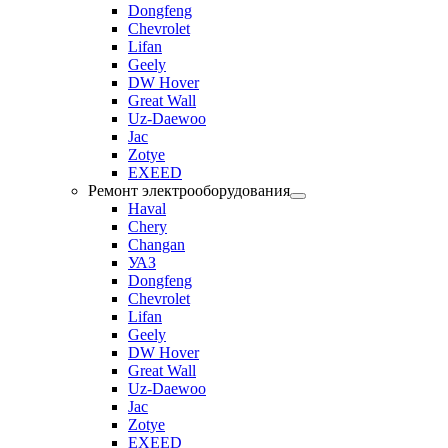
Dongfeng
Chevrolet
Lifan
Geely
DW Hover
Great Wall
Uz-Daewoo
Jac
Zotye
EXEED
Ремонт электрооборудования
Haval
Chery
Changan
УАЗ
Dongfeng
Chevrolet
Lifan
Geely
DW Hover
Great Wall
Uz-Daewoo
Jac
Zotye
EXEED