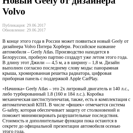
Новый Geely от дизайнера
Volvo
Публикация: 29.06.2017
Обновление: 29.06.2017
В конце этого года в России может появиться новый Geely от
дизайнера Volvo Питера Хорбери. Российское название
автомобиля – Geely Atlas. Производство находится в
Белоруссии, пробную партию создадут уже летом этого года.
В длину этот Джили — 4,5 м, а в ширину – 1,8 м. Дизайн
выполнен согласно последнему слову моды: панорамная
крыша, хромированная решетка радиатора, цифровая
приборная панель с поддержкой Apple CarPlay.
«Начинка» Geely Atlas – это 2х литровый двигатель и 140 л.с.,
либо турбированный 1.8 (160 и 184 л.с.). Коробка
механическая шестиступенчатая, также, есть и комплектация с
автоматической КПП. В числе «фишек» отмечается система
G-safety, которая обеспечивает защиту от столкновений и
поможет минимизировать разрушительные последствия.
Стоимость и дополнительные функции пока остаются в
секрете до официальной презентации автомобиля осенью
этого года.