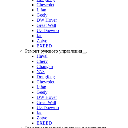
Chevrolet
Lifan
Geely
DW Hover
Great Wall
Uz-Daewoo
Jac
Zotye
EXEED
Ремонт рулевого управления
Haval
Chery
Changan
УАЗ
Dongfeng
Chevrolet
Lifan
Geely
DW Hover
Great Wall
Uz-Daewoo
Jac
Zotye
EXEED