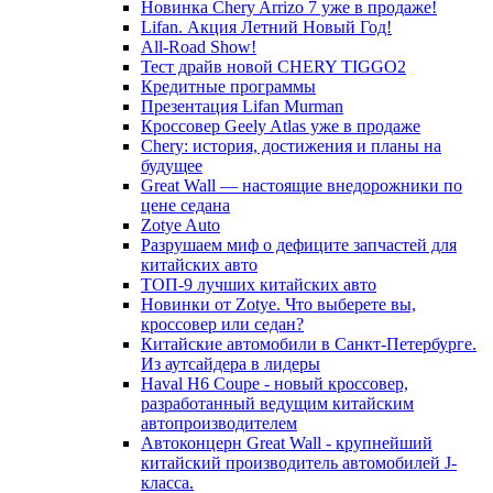
Новинка Chery Arrizo 7 уже в продаже!
Lifan. Акция Летний Новый Год!
All-Road Show!
Тест драйв новой CHERY TIGGO2
Кредитные программы
Презентация Lifan Murman
Кроссовер Geely Atlas уже в продаже
Chery: история, достижения и планы на
будущее
Great Wall — настоящие внедорожники по
цене седана
Zotye Auto
Разрушаем миф о дефиците запчастей для
китайских авто
ТОП-9 лучших китайских авто
Новинки от Zotye. Что выберете вы,
кроссовер или седан?
Китайские автомобили в Санкт-Петербурге.
Из аутсайдера в лидеры
Haval H6 Coupe - новый кроссовер,
разработанный ведущим китайским
автопроизводителем
Автоконцерн Great Wall - крупнейший
китайский производитель автомобилей J-
класса.