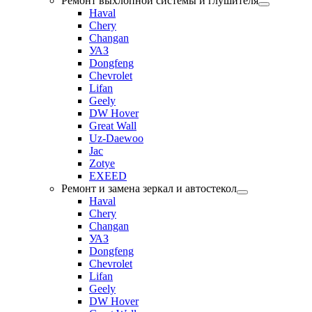
Ремонт выхлопной системы и глушителя
Haval
Chery
Changan
УАЗ
Dongfeng
Chevrolet
Lifan
Geely
DW Hover
Great Wall
Uz-Daewoo
Jac
Zotye
EXEED
Ремонт и замена зеркал и автостекол
Haval
Chery
Changan
УАЗ
Dongfeng
Chevrolet
Lifan
Geely
DW Hover