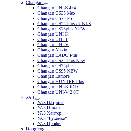
Changan
Changan UNI-S 4x4
Changan CS35 Max
Changan CS75 Pro
Changan CS55 Plus / UNI-S
Changan CS75plus NEW
Changan UNI-K
Changan UNI-T
Changan UNI-V
Changan Alsvin
Changan EADO Plus
Changan CS35 Plus New
Changan CS75plus
Changan CS95 NEW
Changan Lamore
Changan HUNTER Plus
Changan UNI-K iDD
Changan UNI-V 2.0T
УАЗ
УАЗ Патриот
УАЗ Пикап
УАЗ Хантер
УАЗ "Буханка"
УАЗ Профи
Dongfeng