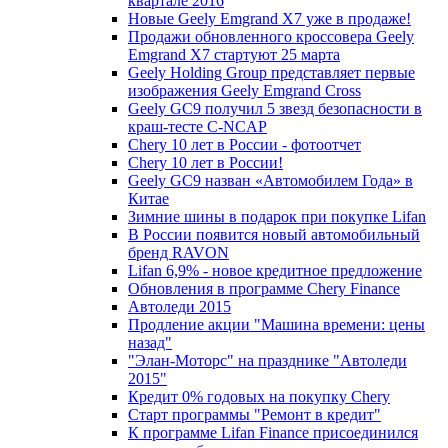
квартале 2016
Новые Geely Emgrand X7 уже в продаже!
Продажи обновленного кроссовера Geely
Emgrand X7 стартуют 25 марта
Geely Holding Group представляет первые
изображения Geely Emgrand Cross
Geely GC9 получил 5 звезд безопасности в
краш-тесте C-NCAP
Chery 10 лет в России - фотоотчет
Chery 10 лет в России!
Geely GC9 назван «Автомобилем Года» в
Китае
Зимние шины в подарок при покупке Lifan
В России появится новый автомобильный
бренд RAVON
Lifan 6,9% - новое кредитное предложение
Обновления в программе Chery Finance
Автоледи 2015
Продление акции "Машина времени: цены
назад"
"Элан-Моторс" на празднике "Автоледи
2015"
Кредит 0% годовых на покупку Chery
Старт программы "Ремонт в кредит"
К программе Lifan Finance присоединился