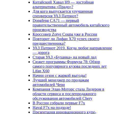
Китайский Хавал H9 — достойная
альтернатива «Прадо»?
Для кого выпускается улучшенная
спецверсия УАЗ Патриот?
Dongfeng CA71 — первый
правительственный автомобиль китайского
производства
Кроссовер Zotye Coupa уже в России
Повторит ли Лифан Х70 успех своего
предшественника?
УАЗ Патриот 2019. Когда любое направление
— дорога
Старая УАЗ «Буханка» на новый лад
Сюжет программы Формула 78: Обзор
самого популярного кузова последних лет
Lifan X60
Начни сезон с жаркой выгоды!
Лучший менеджер по продажам
автомобилей Чери
Компания Элан-Моторс стала Лидером в
области сервиса и послепродажного
обслуживания автомобилей Chery
В России собрали первые F7x
Haval F7x на подходе!
Презентация инновационного купе-