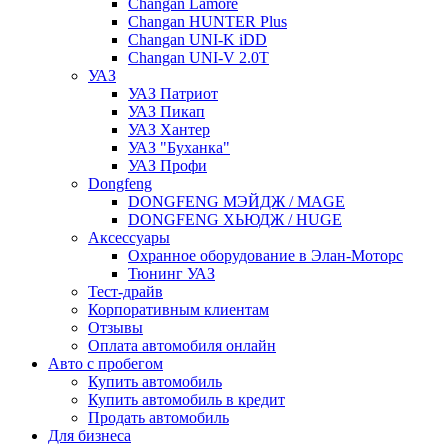
Changan Lamore
Changan HUNTER Plus
Changan UNI-K iDD
Changan UNI-V 2.0T
УАЗ
УАЗ Патриот
УАЗ Пикап
УАЗ Хантер
УАЗ "Буханка"
УАЗ Профи
Dongfeng
DONGFENG МЭЙДЖ / MAGE
DONGFENG ХЬЮДЖ / HUGE
Аксессуары
Охранное оборудование в Элан-Моторс
Тюнинг УАЗ
Тест-драйв
Корпоративным клиентам
Отзывы
Оплата автомобиля онлайн
Авто с пробегом
Купить автомобиль
Купить автомобиль в кредит
Продать автомобиль
Для бизнеса