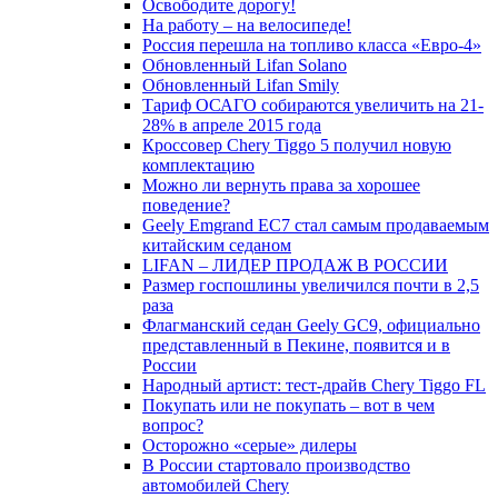
Освободите дорогу!
На работу – на велосипеде!
Россия перешла на топливо класса «Евро-4»
Обновленный Lifan Solano
Обновленный Lifan Smily
Тариф ОСАГО собираются увеличить на 21-
28% в апреле 2015 года
Кроссовер Chery Tiggo 5 получил новую
комплектацию
Можно ли вернуть права за хорошее
поведение?
Geely Emgrand EC7 стал самым продаваемым
китайским седаном
LIFAN – ЛИДЕР ПРОДАЖ В РОССИИ
Размер госпошлины увеличился почти в 2,5
раза
Флагманский седан Geely GC9, официально
представленный в Пекине, появится и в
России
Народный артист: тест-драйв Chery Tiggo FL
Покупать или не покупать – вот в чем
вопрос?
Осторожно «серые» дилеры
В России стартовало производство
автомобилей Chery