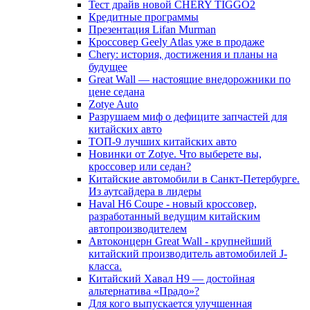
Тест драйв новой CHERY TIGGO2
Кредитные программы
Презентация Lifan Murman
Кроссовер Geely Atlas уже в продаже
Chery: история, достижения и планы на
будущее
Great Wall — настоящие внедорожники по
цене седана
Zotye Auto
Разрушаем миф о дефиците запчастей для
китайских авто
ТОП-9 лучших китайских авто
Новинки от Zotye. Что выберете вы,
кроссовер или седан?
Китайские автомобили в Санкт-Петербурге.
Из аутсайдера в лидеры
Haval H6 Coupe - новый кроссовер,
разработанный ведущим китайским
автопроизводителем
Автоконцерн Great Wall - крупнейший
китайский производитель автомобилей J-
класса.
Китайский Хавал H9 — достойная
альтернатива «Прадо»?
Для кого выпускается улучшенная