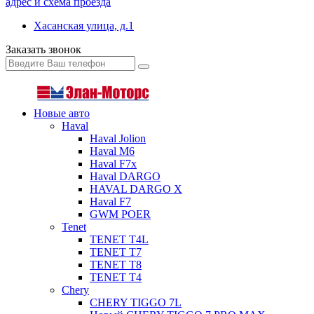
адрес и схема проезда
Хасанская улица, д.1
Заказать звонок
Новые авто
Haval
Haval Jolion
Haval M6
Haval F7x
Haval DARGO
HAVAL DARGO Х
Haval F7
GWM POER
Tenet
TENET T4L
TENET T7
TENET T8
TENET T4
Chery
CHERY TIGGO 7L