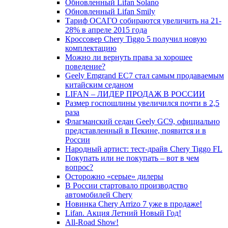
Обновленный Lifan Solano
Обновленный Lifan Smily
Тариф ОСАГО собираются увеличить на 21-
28% в апреле 2015 года
Кроссовер Chery Tiggo 5 получил новую
комплектацию
Можно ли вернуть права за хорошее
поведение?
Geely Emgrand EC7 стал самым продаваемым
китайским седаном
LIFAN – ЛИДЕР ПРОДАЖ В РОССИИ
Размер госпошлины увеличился почти в 2,5
раза
Флагманский седан Geely GC9, официально
представленный в Пекине, появится и в
России
Народный артист: тест-драйв Chery Tiggo FL
Покупать или не покупать – вот в чем
вопрос?
Осторожно «серые» дилеры
В России стартовало производство
автомобилей Chery
Новинка Chery Arrizo 7 уже в продаже!
Lifan. Акция Летний Новый Год!
All-Road Show!