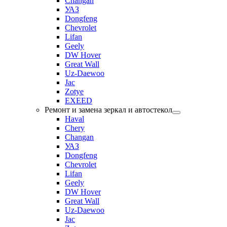
Changan
УАЗ
Dongfeng
Chevrolet
Lifan
Geely
DW Hover
Great Wall
Uz-Daewoo
Jac
Zotye
EXEED
Ремонт и замена зеркал и автостекол
Haval
Chery
Changan
УАЗ
Dongfeng
Chevrolet
Lifan
Geely
DW Hover
Great Wall
Uz-Daewoo
Jac