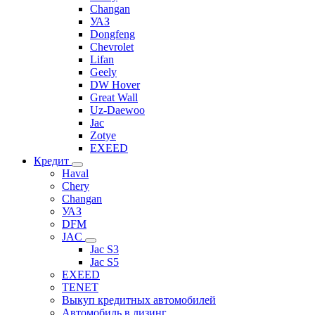
Changan
УАЗ
Dongfeng
Chevrolet
Lifan
Geely
DW Hover
Great Wall
Uz-Daewoo
Jac
Zotye
EXEED
Кредит
Haval
Chery
Changan
УАЗ
DFM
JAC
Jac S3
Jac S5
EXEED
TENET
Выкуп кредитных автомобилей
Автомобиль в лизинг