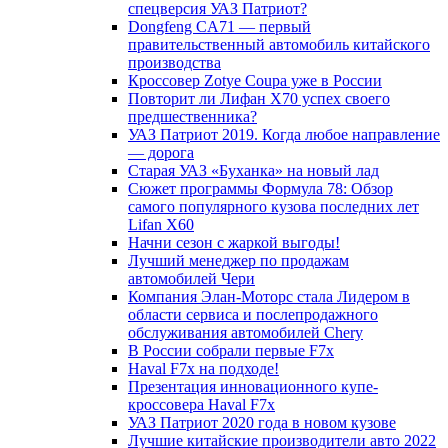
спецверсия УАЗ Патриот?
Dongfeng CA71 — первый
правительственный автомобиль китайского
производства
Кроссовер Zotye Coupa уже в России
Повторит ли Лифан Х70 успех своего
предшественника?
УАЗ Патриот 2019. Когда любое направление
— дорога
Старая УАЗ «Буханка» на новый лад
Сюжет программы Формула 78: Обзор
самого популярного кузова последних лет
Lifan X60
Начни сезон с жаркой выгоды!
Лучший менеджер по продажам
автомобилей Чери
Компания Элан-Моторс стала Лидером в
области сервиса и послепродажного
обслуживания автомобилей Chery
В России собрали первые F7x
Haval F7x на подходе!
Презентация инновационного купе-
кроссовера Haval F7x
УАЗ Патриот 2020 года в новом кузове
Лучшие китайские производители авто 2022