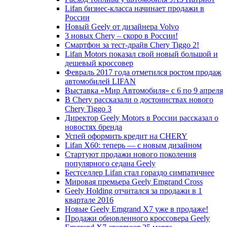
Lifan бизнес-класса начинает продажи в
России
Новый Geely от дизайнера Volvo
3 новых Chery – скоро в России!
Смартфон за тест-драйв Chery Tiggo 2!
Lifan Motors показал свой новый большой и
дешевый кроссовер
Февраль 2017 года отметился ростом продаж
автомобилей LIFAN
Выставка «Мир Автомобиля» с 6 по 9 апреля
В Chery рассказали о достоинствах нового
Chery Tiggo 3
Директор Geely Motors в России рассказал о
новостях бренда
Успей оформить кредит на CHERY
Lifan X60: теперь — с новым дизайном
Стартуют продажи нового поколения
популярного седана Geely
Бестселлер Lifan стал гораздо симпатичнее
Мировая премьера Geely Emgrand Cross
Geely Holding отчитался за продажи в 1
квартале 2016
Новые Geely Emgrand X7 уже в продаже!
Продажи обновленного кроссовера Geely