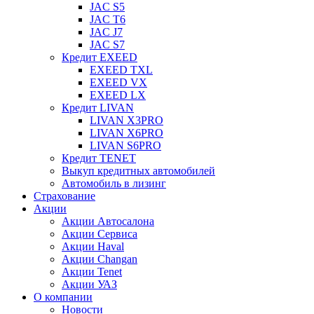
JAC S5
JAC T6
JAC J7
JAC S7
Кредит EXEED
EXEED TXL
EXEED VX
EXEED LX
Кредит LIVAN
LIVAN X3PRO
LIVAN X6PRO
LIVAN S6PRO
Кредит TENET
Выкуп кредитных автомобилей
Автомобиль в лизинг
Страхование
Акции
Акции Автосалона
Акции Сервиса
Акции Haval
Акции Changan
Акции Tenet
Акции УАЗ
О компании
Новости