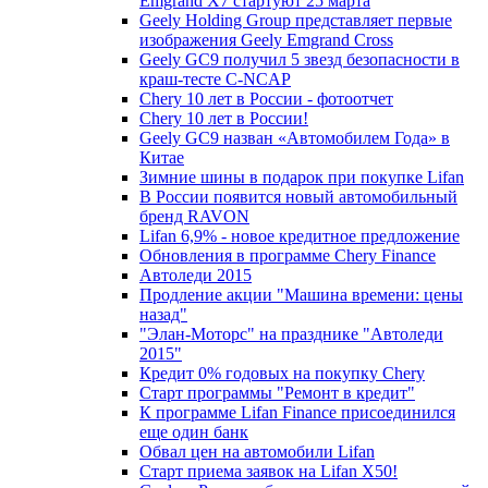
Emgrand X7 стартуют 25 марта
Geely Holding Group представляет первые
изображения Geely Emgrand Cross
Geely GC9 получил 5 звезд безопасности в
краш-тесте C-NCAP
Chery 10 лет в России - фотоотчет
Chery 10 лет в России!
Geely GC9 назван «Автомобилем Года» в
Китае
Зимние шины в подарок при покупке Lifan
В России появится новый автомобильный
бренд RAVON
Lifan 6,9% - новое кредитное предложение
Обновления в программе Chery Finance
Автоледи 2015
Продление акции "Машина времени: цены
назад"
"Элан-Моторс" на празднике "Автоледи
2015"
Кредит 0% годовых на покупку Chery
Старт программы "Ремонт в кредит"
К программе Lifan Finance присоединился
еще один банк
Обвал цен на автомобили Lifan
Старт приема заявок на Lifan X50!