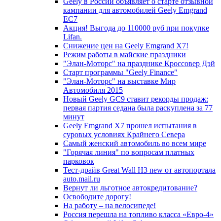
Geely в России объявляет о старте отзывной
кампании для автомобилей Geely Emgrand
EC7
Акция! Выгода до 110000 руб при покупке
Lifan.
Снижение цен на Geely Emgrand X7!
Режим работы в майские праздники
"Элан-Моторс" на празднике Кроссовер Дэй
Старт программы "Geely Finance"
"Элан-Моторс" на выставке Мир
Автомобиля 2015
Новый Geely GC9 ставит рекорды продаж:
первая партия седана была раскуплена за 77
минут
Geely Emgrand X7 прошел испытания в
суровых условиях Крайнего Севера
Самый женский автомобиль во всем мире
"Горячая линия" по вопросам платных
парковок
Тест-драйв Great Wall H3 new от автопортала
auto.mail.ru
Вернут ли льготное автокредитование?
Освободите дорогу!
На работу – на велосипеде!
Россия перешла на топливо класса «Евро-4»