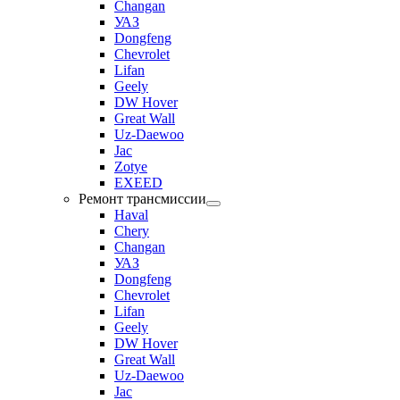
Changan
УАЗ
Dongfeng
Chevrolet
Lifan
Geely
DW Hover
Great Wall
Uz-Daewoo
Jac
Zotye
EXEED
Ремонт трансмиссии
Haval
Chery
Changan
УАЗ
Dongfeng
Chevrolet
Lifan
Geely
DW Hover
Great Wall
Uz-Daewoo
Jac