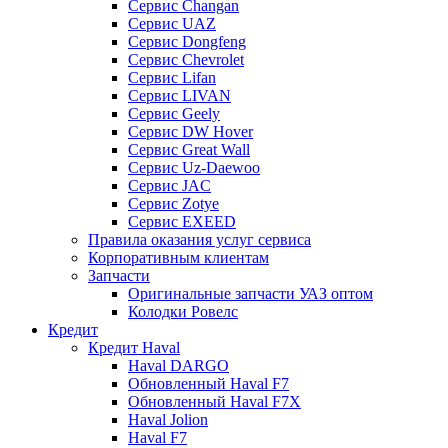
Сервис Changan
Сервис UAZ
Сервис Dongfeng
Сервис Chevrolet
Сервис Lifan
Сервис LIVAN
Сервис Geely
Сервис DW Hover
Сервис Great Wall
Сервис Uz-Daewoo
Сервис JAC
Сервис Zotye
Сервис EXEED
Правила оказания услуг сервиса
Корпоративным клиентам
Запчасти
Оригинальные запчасти УАЗ оптом
Колодки Ровелс
Кредит
Кредит Haval
Haval DARGO
Обновленный Haval F7
Обновленный Haval F7X
Haval Jolion
Haval F7