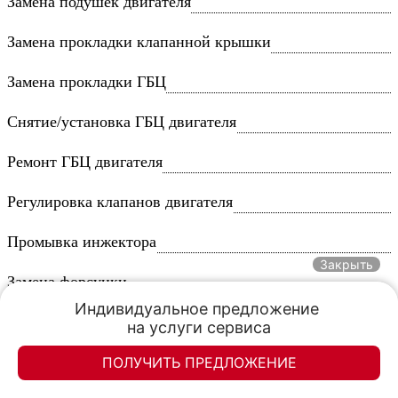
Замена подушек двигателя
Замена прокладки клапанной крышки
Замена прокладки ГБЦ
Снятие/установка ГБЦ двигателя
Ремонт ГБЦ двигателя
Регулировка клапанов двигателя
Промывка инжектора
Закрыть
Замена форсунки
Индивидуальное предложение 

Промывка форсунок
на услуги сервиса
Замена турбины
ПОЛУЧИТЬ ПРЕДЛОЖЕНИЕ
Элан-моторс
Элан-моторс