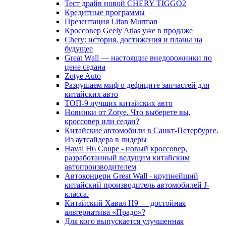
Тест драйв новой CHERY TIGGO2
Кредитные программы
Презентация Lifan Murman
Кроссовер Geely Atlas уже в продаже
Chery: история, достижения и планы на
будущее
Great Wall — настоящие внедорожники по
цене седана
Zotye Auto
Разрушаем миф о дефиците запчастей для
китайских авто
ТОП-9 лучших китайских авто
Новинки от Zotye. Что выберете вы,
кроссовер или седан?
Китайские автомобили в Санкт-Петербурге.
Из аутсайдера в лидеры
Haval H6 Coupe - новый кроссовер,
разработанный ведущим китайским
автопроизводителем
Автоконцерн Great Wall - крупнейший
китайский производитель автомобилей J-
класса.
Китайский Хавал H9 — достойная
альтернатива «Прадо»?
Для кого выпускается улучшенная