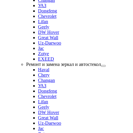
Changan
УАЗ
Dongfeng
Chevrolet
Lifan
Geely
DW Hover
Great Wall
Uz-Daewoo
Jac
Zotye
EXEED
Ремонт и замена зеркал и автостекол
Haval
Chery
Changan
УАЗ
Dongfeng
Chevrolet
Lifan
Geely
DW Hover
Great Wall
Uz-Daewoo
Jac