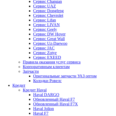
Сервис Changan
Сервис UAZ
Сервис Dongfeng
Сервис Chevrolet
Сервис Lifan
Сервис LIVAN
Сервис Geely
Сервис DW Hover
Сервис Great Wall
Сервис Uz-Daewoo
Сервис JAC
Сервис Zotye
Сервис EXEED
Правила оказания услуг сервиса
Корпоративным клиентам
Запчасти
Оригинальные запчасти УАЗ оптом
Колодки Ровелс
Кредит
Кредит Haval
Haval DARGO
Обновленный Haval F7
Обновленный Haval F7X
Haval Jolion
Haval F7