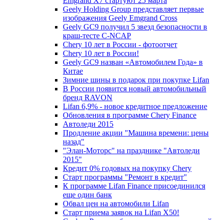
Emgrand X7 стартуют 25 марта
Geely Holding Group представляет первые
изображения Geely Emgrand Cross
Geely GC9 получил 5 звезд безопасности в
краш-тесте C-NCAP
Chery 10 лет в России - фотоотчет
Chery 10 лет в России!
Geely GC9 назван «Автомобилем Года» в
Китае
Зимние шины в подарок при покупке Lifan
В России появится новый автомобильный
бренд RAVON
Lifan 6,9% - новое кредитное предложение
Обновления в программе Chery Finance
Автоледи 2015
Продление акции "Машина времени: цены
назад"
"Элан-Моторс" на празднике "Автоледи
2015"
Кредит 0% годовых на покупку Chery
Старт программы "Ремонт в кредит"
К программе Lifan Finance присоединился
еще один банк
Обвал цен на автомобили Lifan
Старт приема заявок на Lifan X50!