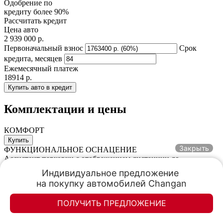
Одобрение по
кредиту более 90%
Рассчитать кредит
Цена авто
2 939 000 р.
Первоначальный взнос
Срок
кредита, месяцев
Ежемесячный платеж
18914 р.
Купить авто в кредит
Комплектации и цены
КОМФОРТ
Купить
Закрыть
ФУНКЦИОНАЛЬНОЕ ОСНАЦЕНИЕ
Ассистент парковки c отображением дистанции до
препятствия и звуковым информированием (4 задних / 2
Индивидуальное предложение 

передних датчика)
на покупку автомобилей Changan
Электронная система помощи при подъёме (HHC)
Электропривод механизма складывания наружных зеркал
ПОЛУЧИТЬ ПРЕДЛОЖЕНИЕ
заднего вида
3-х зонный климат-контроль с отдельным кондиционером для
Элан-моторс
Элан-моторс
пассажиров заднего ряда