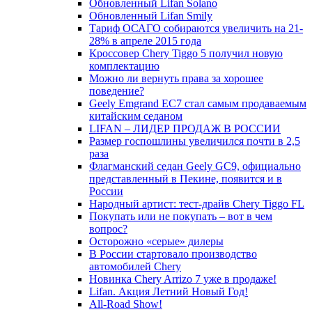
Обновленный Lifan Solano
Обновленный Lifan Smily
Тариф ОСАГО собираются увеличить на 21-
28% в апреле 2015 года
Кроссовер Chery Tiggo 5 получил новую
комплектацию
Можно ли вернуть права за хорошее
поведение?
Geely Emgrand EC7 стал самым продаваемым
китайским седаном
LIFAN – ЛИДЕР ПРОДАЖ В РОССИИ
Размер госпошлины увеличился почти в 2,5
раза
Флагманский седан Geely GC9, официально
представленный в Пекине, появится и в
России
Народный артист: тест-драйв Chery Tiggo FL
Покупать или не покупать – вот в чем
вопрос?
Осторожно «серые» дилеры
В России стартовало производство
автомобилей Chery
Новинка Chery Arrizo 7 уже в продаже!
Lifan. Акция Летний Новый Год!
All-Road Show!