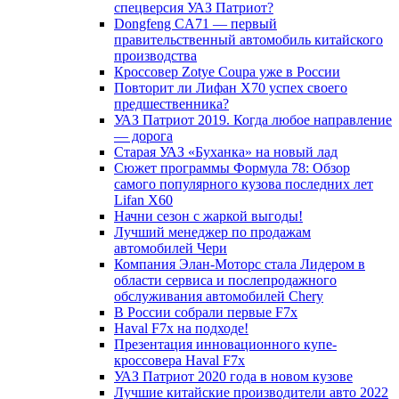
спецверсия УАЗ Патриот?
Dongfeng CA71 — первый
правительственный автомобиль китайского
производства
Кроссовер Zotye Coupa уже в России
Повторит ли Лифан Х70 успех своего
предшественника?
УАЗ Патриот 2019. Когда любое направление
— дорога
Старая УАЗ «Буханка» на новый лад
Сюжет программы Формула 78: Обзор
самого популярного кузова последних лет
Lifan X60
Начни сезон с жаркой выгоды!
Лучший менеджер по продажам
автомобилей Чери
Компания Элан-Моторс стала Лидером в
области сервиса и послепродажного
обслуживания автомобилей Chery
В России собрали первые F7x
Haval F7x на подходе!
Презентация инновационного купе-
кроссовера Haval F7x
УАЗ Патриот 2020 года в новом кузове
Лучшие китайские производители авто 2022