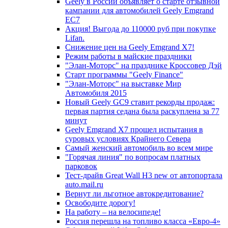
Geely в России объявляет о старте отзывной
кампании для автомобилей Geely Emgrand
EC7
Акция! Выгода до 110000 руб при покупке
Lifan.
Снижение цен на Geely Emgrand X7!
Режим работы в майские праздники
"Элан-Моторс" на празднике Кроссовер Дэй
Старт программы "Geely Finance"
"Элан-Моторс" на выставке Мир
Автомобиля 2015
Новый Geely GC9 ставит рекорды продаж:
первая партия седана была раскуплена за 77
минут
Geely Emgrand X7 прошел испытания в
суровых условиях Крайнего Севера
Самый женский автомобиль во всем мире
"Горячая линия" по вопросам платных
парковок
Тест-драйв Great Wall H3 new от автопортала
auto.mail.ru
Вернут ли льготное автокредитование?
Освободите дорогу!
На работу – на велосипеде!
Россия перешла на топливо класса «Евро-4»