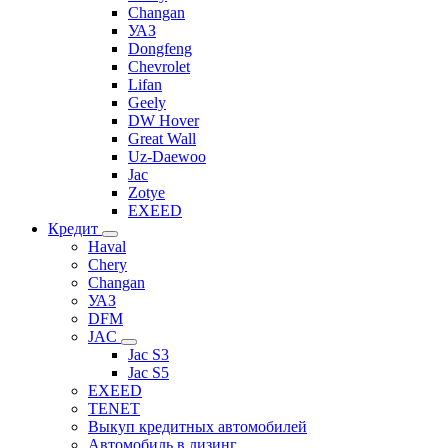
Changan
УАЗ
Dongfeng
Chevrolet
Lifan
Geely
DW Hover
Great Wall
Uz-Daewoo
Jac
Zotye
EXEED
Кредит
Haval
Chery
Changan
УАЗ
DFM
JAC
Jac S3
Jac S5
EXEED
TENET
Выкуп кредитных автомобилей
Автомобиль в лизинг