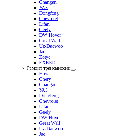
Changan
УАЗ
Dongfeng
Chevrolet
Lifan
Geely
DW Hover
Great Wall
Uz-Daewoo
Jac
Zotye
EXEED
Ремонт трансмиссии
Haval
Chery
Changan
УАЗ
Dongfeng
Chevrolet
Lifan
Geely
DW Hover
Great Wall
Uz-Daewoo
Jac