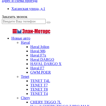
адрес и схема проезда
Хасанская улица, д.1
Заказать звонок
Новые авто
Haval
Haval Jolion
Haval M6
Haval F7x
Haval DARGO
HAVAL DARGO Х
Haval F7
GWM POER
Tenet
TENET T4L
TENET T7
TENET T8
TENET T4
Chery
CHERY TIGGO 7L