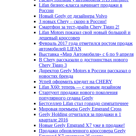
Lifan бизнес-класса начинает продажи в
России
Новый Geely от дизайнера Volvo
3 новых Chery – скоро в России!
Смартфон за тест-драйв Chery Tiggo 2!
Lifan Motors показал свой новый большой и
дешевый кроссовер
Февраль 2017 года отметился ростом продаж
автомобилей LIFAN
Выставка «Мир Автомобиля» с 6 по 9 апреля
В Chery рассказали о достоинствах нового
Chery Tiggo 3
Директор Geely Motors в России рассказал о
новостях бренда
Успей оформить кредит на CHERY
Lifan X60: теперь — с новым дизайном
Стартуют продажи нового поколения
популярного седана Geely
Бестселлер Lifan стал гораздо симпатичнее
Мировая премьера Geely Emgrand Cross
Geely Holding отчитался за продажи в 1
квартале 2016
Новые Geely Emgrand X7 уже в продаже!
Продажи обновленного кроссовера Geely