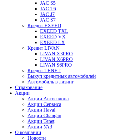
JAC S5
JAC T6
JAC J7
JAC S7
Кредит EXEED
EXEED TXL
EXEED VX
EXEED LX
Кредит LIVAN
LIVAN X3PRO
LIVAN X6PRO
LIVAN S6PRO
Кредит TENET
Выкуп кредитных автомобилей
Автомобиль в лизинг
Страхование
Акции
Акции Автосалона
Акции Сервиса
Акции Haval
Акции Changan
Акции Tenet
Акции УАЗ
О компании
Новости