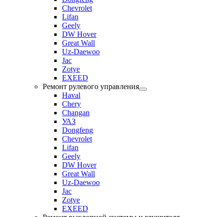
Chevrolet
Lifan
Geely
DW Hover
Great Wall
Uz-Daewoo
Jac
Zotye
EXEED
Ремонт рулевого управления
Haval
Chery
Changan
УАЗ
Dongfeng
Chevrolet
Lifan
Geely
DW Hover
Great Wall
Uz-Daewoo
Jac
Zotye
EXEED