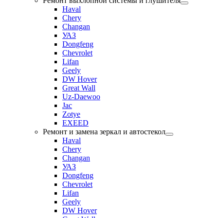
Ремонт выхлопной системы и глушителя
Haval
Chery
Changan
УАЗ
Dongfeng
Chevrolet
Lifan
Geely
DW Hover
Great Wall
Uz-Daewoo
Jac
Zotye
EXEED
Ремонт и замена зеркал и автостекол
Haval
Chery
Changan
УАЗ
Dongfeng
Chevrolet
Lifan
Geely
DW Hover