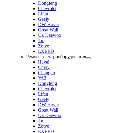
Dongfeng
Chevrolet
Lifan
Geely
DW Hover
Great Wall
Uz-Daewoo
Jac
Zotye
EXEED
Ремонт электрооборудования
Haval
Chery
Changan
УАЗ
Dongfeng
Chevrolet
Lifan
Geely
DW Hover
Great Wall
Uz-Daewoo
Jac
Zotye
EXEED