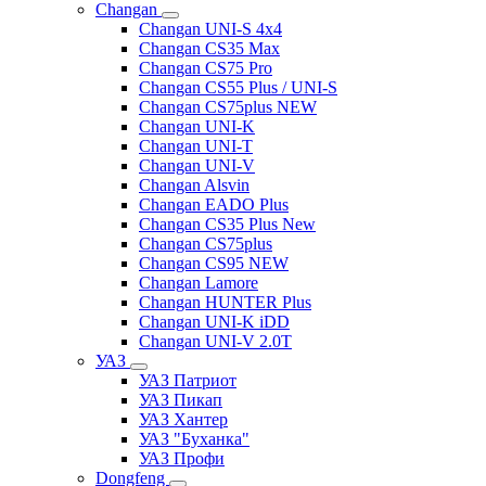
Changan
Changan UNI-S 4x4
Changan CS35 Max
Changan CS75 Pro
Changan CS55 Plus / UNI-S
Changan CS75plus NEW
Changan UNI-K
Changan UNI-T
Changan UNI-V
Changan Alsvin
Changan EADO Plus
Changan CS35 Plus New
Changan CS75plus
Changan CS95 NEW
Changan Lamore
Changan HUNTER Plus
Changan UNI-K iDD
Changan UNI-V 2.0T
УАЗ
УАЗ Патриот
УАЗ Пикап
УАЗ Хантер
УАЗ "Буханка"
УАЗ Профи
Dongfeng