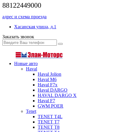
88122449000
адрес и схема проезда
Хасанская улица, д.1
Заказать звонок
Новые авто
Haval
Haval Jolion
Haval M6
Haval F7x
Haval DARGO
HAVAL DARGO Х
Haval F7
GWM POER
Tenet
TENET T4L
TENET T7
TENET T8