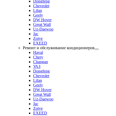
Dongfeng
Chevrolet
Lifan
Geely
DW Hover
Great Wall
Uz-Daewoo
Jac
Zotye
EXEED
Ремонт и обслуживание кондиционеров
Haval
Chery
Changan
УАЗ
Dongfeng
Chevrolet
Lifan
Geely
DW Hover
Great Wall
Uz-Daewoo
Jac
Zotye
EXEED