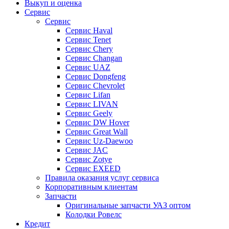
Выкуп и оценка
Сервис
Сервис
Сервис Haval
Сервис Tenet
Сервис Chery
Сервис Changan
Сервис UAZ
Сервис Dongfeng
Сервис Chevrolet
Сервис Lifan
Сервис LIVAN
Сервис Geely
Сервис DW Hover
Сервис Great Wall
Сервис Uz-Daewoo
Сервис JAC
Сервис Zotye
Сервис EXEED
Правила оказания услуг сервиса
Корпоративным клиентам
Запчасти
Оригинальные запчасти УАЗ оптом
Колодки Ровелс
Кредит