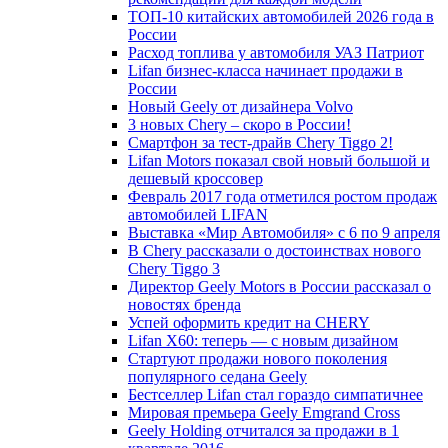
ТОП-10 китайских автомобилей 2026 года в
России
Расход топлива у автомобиля УАЗ Патриот
Lifan бизнес-класса начинает продажи в
России
Новый Geely от дизайнера Volvo
3 новых Chery – скоро в России!
Смартфон за тест-драйв Chery Tiggo 2!
Lifan Motors показал свой новый большой и
дешевый кроссовер
Февраль 2017 года отметился ростом продаж
автомобилей LIFAN
Выставка «Мир Автомобиля» с 6 по 9 апреля
В Chery рассказали о достоинствах нового
Chery Tiggo 3
Директор Geely Motors в России рассказал о
новостях бренда
Успей оформить кредит на CHERY
Lifan X60: теперь — с новым дизайном
Стартуют продажи нового поколения
популярного седана Geely
Бестселлер Lifan стал гораздо симпатичнее
Мировая премьера Geely Emgrand Cross
Geely Holding отчитался за продажи в 1