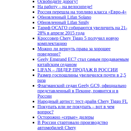
Освободите дорогу!
На работу – на велосипеде!
Россия перешла на топливо класса «Евро-4»
Обновленный Lifan Solano
Обновленный Lifan Smily
Тариф ОСАГО собираются увеличить на 21-
28% в апреле 2015 года
Кроссовер Chery Tiggo 5 получил новую
комплектацию
Можно ли вернуть права за хорошее
поведение?
Geely Emgrand EC7 стал самым продаваемым
китайским седаном
LIFAN – ЛИДЕР ПРОДАЖ В РОССИИ
Размер госпошлины увеличился почти в 2,5
раза
Флагманский седан Geely GC9, официально
представленный в Пекине, появится и в
России
Народный артист: тест-драйв Chery Tiggo FL
Покупать или не покупать – вот в чем
вопрос?
Осторожно «серые» дилеры
В России стартовало производство
автомобилей Chery