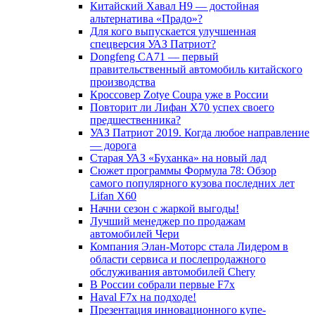
Китайский Хавал H9 — достойная
альтернатива «Прадо»?
Для кого выпускается улучшенная
спецверсия УАЗ Патриот?
Dongfeng CA71 — первый
правительственный автомобиль китайского
производства
Кроссовер Zotye Coupa уже в России
Повторит ли Лифан Х70 успех своего
предшественника?
УАЗ Патриот 2019. Когда любое направление
— дорога
Старая УАЗ «Буханка» на новый лад
Сюжет программы Формула 78: Обзор
самого популярного кузова последних лет
Lifan X60
Начни сезон с жаркой выгоды!
Лучший менеджер по продажам
автомобилей Чери
Компания Элан-Моторс стала Лидером в
области сервиса и послепродажного
обслуживания автомобилей Chery
В России собрали первые F7x
Haval F7x на подходе!
Презентация инновационного купе-