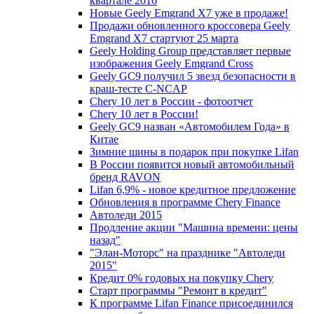
квартале 2016
Новые Geely Emgrand X7 уже в продаже!
Продажи обновленного кроссовера Geely
Emgrand X7 стартуют 25 марта
Geely Holding Group представляет первые
изображения Geely Emgrand Cross
Geely GC9 получил 5 звезд безопасности в
краш-тесте C-NCAP
Chery 10 лет в России - фотоотчет
Chery 10 лет в России!
Geely GC9 назван «Автомобилем Года» в
Китае
Зимние шины в подарок при покупке Lifan
В России появится новый автомобильный
бренд RAVON
Lifan 6,9% - новое кредитное предложение
Обновления в программе Chery Finance
Автоледи 2015
Продление акции "Машина времени: цены
назад"
"Элан-Моторс" на празднике "Автоледи
2015"
Кредит 0% годовых на покупку Chery
Старт программы "Ремонт в кредит"
К программе Lifan Finance присоединился