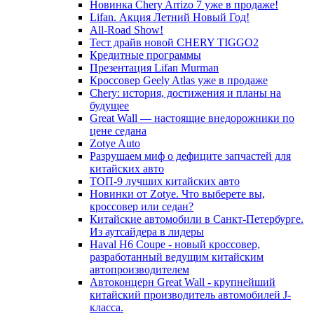
Новинка Chery Arrizo 7 уже в продаже!
Lifan. Акция Летний Новый Год!
All-Road Show!
Тест драйв новой CHERY TIGGO2
Кредитные программы
Презентация Lifan Murman
Кроссовер Geely Atlas уже в продаже
Chery: история, достижения и планы на
будущее
Great Wall — настоящие внедорожники по
цене седана
Zotye Auto
Разрушаем миф о дефиците запчастей для
китайских авто
ТОП-9 лучших китайских авто
Новинки от Zotye. Что выберете вы,
кроссовер или седан?
Китайские автомобили в Санкт-Петербурге.
Из аутсайдера в лидеры
Haval H6 Coupe - новый кроссовер,
разработанный ведущим китайским
автопроизводителем
Автоконцерн Great Wall - крупнейший
китайский производитель автомобилей J-
класса.