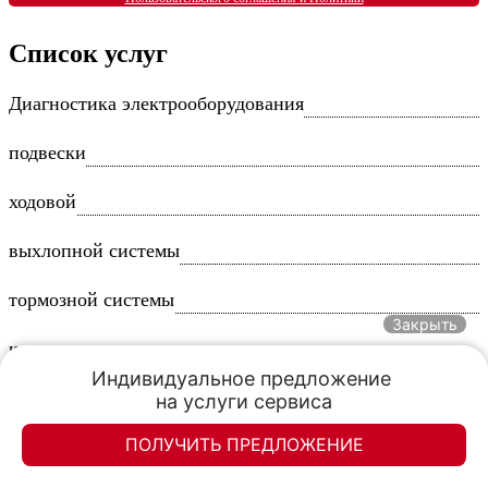
обработки персональных данных
согласен
Список услуг
Диагностика электрооборудования
подвески
ходовой
выхлопной системы
тормозной системы
Закрыть
кондиционера
Индивидуальное предложение 

трансмиссии (АКПП, МКПП)
на услуги сервиса
ПОЛУЧИТЬ ПРЕДЛОЖЕНИЕ
бензинового двигателя
Элан-моторс
Элан-моторс