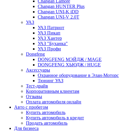
Changan Lamore
Changan HUNTER Plus
Changan UNI-K iDD
Changan UNI-V 2.0T
УАЗ
УАЗ Патриот
УАЗ Пикап
УАЗ Хантер
УАЗ "Буханка"
УАЗ Профи
Dongfeng
DONGFENG МЭЙДЖ / MAGE
DONGFENG ХЬЮДЖ / HUGE
Аксессуары
Охранное оборудование в Элан-Моторс
Тюнинг УАЗ
Тест-драйв
Корпоративным клиентам
Отзывы
Оплата автомобиля онлайн
Авто с пробегом
Купить автомобиль
Купить автомобиль в кредит
Продать автомобиль
Для бизнеса