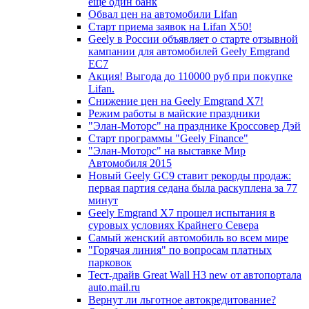
еще один банк
Обвал цен на автомобили Lifan
Старт приема заявок на Lifan X50!
Geely в России объявляет о старте отзывной
кампании для автомобилей Geely Emgrand
EC7
Акция! Выгода до 110000 руб при покупке
Lifan.
Снижение цен на Geely Emgrand X7!
Режим работы в майские праздники
"Элан-Моторс" на празднике Кроссовер Дэй
Старт программы "Geely Finance"
"Элан-Моторс" на выставке Мир
Автомобиля 2015
Новый Geely GC9 ставит рекорды продаж:
первая партия седана была раскуплена за 77
минут
Geely Emgrand X7 прошел испытания в
суровых условиях Крайнего Севера
Самый женский автомобиль во всем мире
"Горячая линия" по вопросам платных
парковок
Тест-драйв Great Wall H3 new от автопортала
auto.mail.ru
Вернут ли льготное автокредитование?