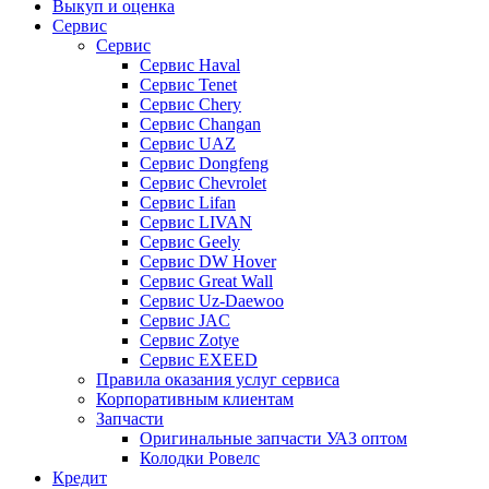
Выкуп и оценка
Сервис
Сервис
Сервис Haval
Сервис Tenet
Сервис Chery
Сервис Changan
Сервис UAZ
Сервис Dongfeng
Сервис Chevrolet
Сервис Lifan
Сервис LIVAN
Сервис Geely
Сервис DW Hover
Сервис Great Wall
Сервис Uz-Daewoo
Сервис JAC
Сервис Zotye
Сервис EXEED
Правила оказания услуг сервиса
Корпоративным клиентам
Запчасти
Оригинальные запчасти УАЗ оптом
Колодки Ровелс
Кредит