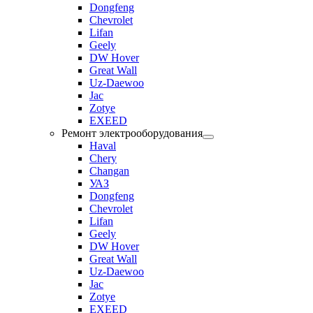
Dongfeng
Chevrolet
Lifan
Geely
DW Hover
Great Wall
Uz-Daewoo
Jac
Zotye
EXEED
Ремонт электрооборудования
Haval
Chery
Changan
УАЗ
Dongfeng
Chevrolet
Lifan
Geely
DW Hover
Great Wall
Uz-Daewoo
Jac
Zotye
EXEED