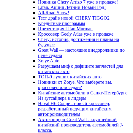
Новинка Chery Arrizo 7 уже в продаже!
Lifan. Акция Летний Новый Год!
All-Road Show!
Тест драйв новой CHERY TIGGO2
Кредитные программы
Презентация Lifan Murman
Кроссовер Geely Atlas уже в продаже
Chery: история, достижения и планы на
будущее
Great Wall — настоящие внедорожники по
цене седана
Zotye Auto
Разрушаем миф о дефиците запчастей для
китайских авто
ТОП-9 лучших китайских авто
Новинки от Zotye. Что выберете вы,
кроссовер или седан?
Китайские автомобили в Санкт-Петербурге.
Из аутсайдера в лидеры
Haval H6 Coupe - новый кроссовер,
разработанный ведущим китайским
автопроизводителем
Автоконцерн Great Wall - крупнейший
китайский производитель автомобилей J-
класса.