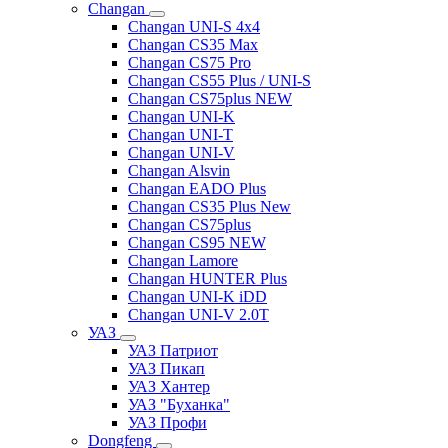
Changan
Changan UNI-S 4x4
Changan CS35 Max
Changan CS75 Pro
Changan CS55 Plus / UNI-S
Changan CS75plus NEW
Changan UNI-K
Changan UNI-T
Changan UNI-V
Changan Alsvin
Changan EADO Plus
Changan CS35 Plus New
Changan CS75plus
Changan CS95 NEW
Changan Lamore
Changan HUNTER Plus
Changan UNI-K iDD
Changan UNI-V 2.0T
УАЗ
УАЗ Патриот
УАЗ Пикап
УАЗ Хантер
УАЗ "Буханка"
УАЗ Профи
Dongfeng