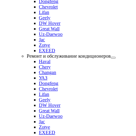
Dongfeng
Chevrolet
Lifan
Geely
DW Hover
Great Wall
Uz-Daewoo
Jac
Zotye
EXEED
Ремонт и обслуживание кондиционеров
Haval
Chery
Changan
УАЗ
Dongfeng
Chevrolet
Lifan
Geely
DW Hover
Great Wall
Uz-Daewoo
Jac
Zotye
EXEED