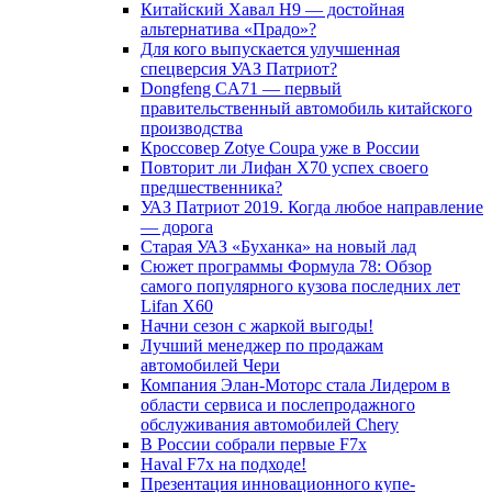
Китайский Хавал H9 — достойная
альтернатива «Прадо»?
Для кого выпускается улучшенная
спецверсия УАЗ Патриот?
Dongfeng CA71 — первый
правительственный автомобиль китайского
производства
Кроссовер Zotye Coupa уже в России
Повторит ли Лифан Х70 успех своего
предшественника?
УАЗ Патриот 2019. Когда любое направление
— дорога
Старая УАЗ «Буханка» на новый лад
Сюжет программы Формула 78: Обзор
самого популярного кузова последних лет
Lifan X60
Начни сезон с жаркой выгоды!
Лучший менеджер по продажам
автомобилей Чери
Компания Элан-Моторс стала Лидером в
области сервиса и послепродажного
обслуживания автомобилей Chery
В России собрали первые F7x
Haval F7x на подходе!
Презентация инновационного купе-