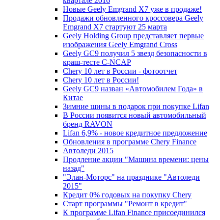
квартале 2016
Новые Geely Emgrand X7 уже в продаже!
Продажи обновленного кроссовера Geely
Emgrand X7 стартуют 25 марта
Geely Holding Group представляет первые
изображения Geely Emgrand Cross
Geely GC9 получил 5 звезд безопасности в
краш-тесте C-NCAP
Chery 10 лет в России - фотоотчет
Chery 10 лет в России!
Geely GC9 назван «Автомобилем Года» в
Китае
Зимние шины в подарок при покупке Lifan
В России появится новый автомобильный
бренд RAVON
Lifan 6,9% - новое кредитное предложение
Обновления в программе Chery Finance
Автоледи 2015
Продление акции "Машина времени: цены
назад"
"Элан-Моторс" на празднике "Автоледи
2015"
Кредит 0% годовых на покупку Chery
Старт программы "Ремонт в кредит"
К программе Lifan Finance присоединился