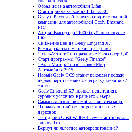
еще один банк
Обвал цен на автомобили Lifan
Старт приема заявок на Lifan X50!
Geely в России объявляет о старте отзывной
кампании для автомобилей Geely Emgrand
EC7
Акция! Выгода до 110000 руб при покупке
Lifan.
Снижение цен на Geely Emgrand X7!
Режим работы в майские праздники
"Элан-Моторс" на празднике Кроссовер Дэй
Старт программы "Geely Finance"
"Элан-Моторс" на выставке Мир
Автомобиля 2015
Новый Geely GC9 ставит рекорды продаж:
первая партия седана была раскуплена за 77
минут
Geely Emgrand X7 прошел испытания в
суровых условиях Крайнего Севера
Самый женский автомобиль во всем мире
"Горячая линия" по вопросам платных
парковок
Тест-драйв Great Wall H3 new от автопортала
auto.mail.ru
Вернут ли льготное автокредитование?