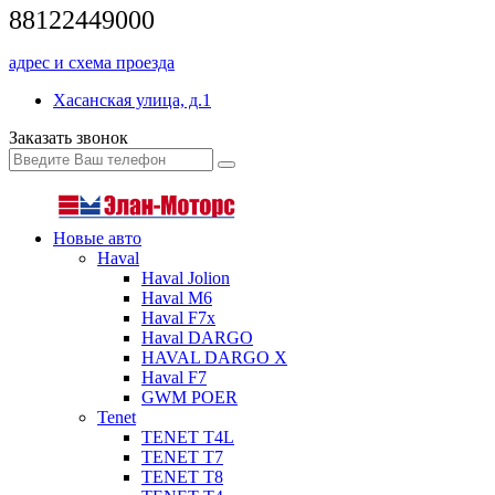
88122449000
адрес и схема проезда
Хасанская улица, д.1
Заказать звонок
Новые авто
Haval
Haval Jolion
Haval M6
Haval F7x
Haval DARGO
HAVAL DARGO Х
Haval F7
GWM POER
Tenet
TENET T4L
TENET T7
TENET T8