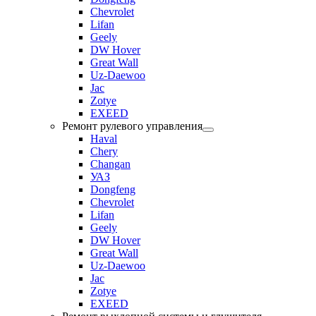
Chevrolet
Lifan
Geely
DW Hover
Great Wall
Uz-Daewoo
Jac
Zotye
EXEED
Ремонт рулевого управления
Haval
Chery
Changan
УАЗ
Dongfeng
Chevrolet
Lifan
Geely
DW Hover
Great Wall
Uz-Daewoo
Jac
Zotye
EXEED