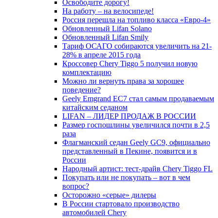
Освободите дорогу!
На работу – на велосипеде!
Россия перешла на топливо класса «Евро-4»
Обновленный Lifan Solano
Обновленный Lifan Smily
Тариф ОСАГО собираются увеличить на 21-
28% в апреле 2015 года
Кроссовер Chery Tiggo 5 получил новую
комплектацию
Можно ли вернуть права за хорошее
поведение?
Geely Emgrand EC7 стал самым продаваемым
китайским седаном
LIFAN – ЛИДЕР ПРОДАЖ В РОССИИ
Размер госпошлины увеличился почти в 2,5
раза
Флагманский седан Geely GC9, официально
представленный в Пекине, появится и в
России
Народный артист: тест-драйв Chery Tiggo FL
Покупать или не покупать – вот в чем
вопрос?
Осторожно «серые» дилеры
В России стартовало производство
автомобилей Chery