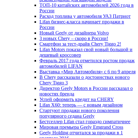
ТОП-10 китайских автомобилей 2026 года в
России
Расход топлива у автомобиля УАЗ Патриот
Lifan бизнес-класса начинает продажи в
России
Новый Geely от дизайнера Volvo
3 новых Chery – скоро в России!
Смартфон за тест-драйв Chery Tiggo 2!
Lifan Motors показал свой новый большой и
дешевый кроссовер
Февраль 2017 года отметился ростом продаж
автомобилей LIFAN
Выставка «Мир Автомобиля» с 6 по 9 апреля
В Chery рассказали о достоинствах нового
Chery Tiggo 3
Директор Geely Motors в России рассказал о
новостях бренда
Успей оформить кредит на CHERY
Lifan X60: теперь — с новым дизайном
Стартуют продажи нового поколения
популярного седана Geely
Бестселлер Lifan стал гораздо симпатичнее
Мировая премьера Geely Emgrand Cross
Geely Holding отчитался за продажи в 1