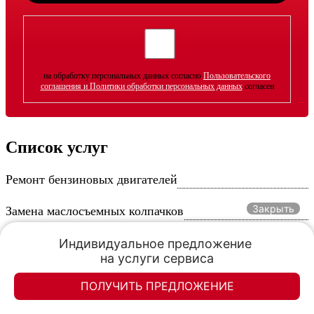
на обработку персональных данных согласно
Пользовательского
соглашения и Политики обработки персональных данных
согласен
Список услуг
Ремонт бензиновых двигателей
Закрыть
Замена маслосъемных колпачков
Замена бензинового двигателя
Индивидуальное предложение 

на услуги сервиса
Капитальный ремонт бензинового двигателя
ПОЛУЧИТЬ ПРЕДЛОЖЕНИЕ
Элан-моторс
Элан-моторс
Ремонт двигателя