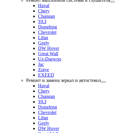
Ремонт выхлопной системы и глушителя
Haval
Chery
Changan
УАЗ
Dongfeng
Chevrolet
Lifan
Geely
DW Hover
Great Wall
Uz-Daewoo
Jac
Zotye
EXEED
Ремонт и замена зеркал и автостекол
Haval
Chery
Changan
УАЗ
Dongfeng
Chevrolet
Lifan
Geely
DW Hover