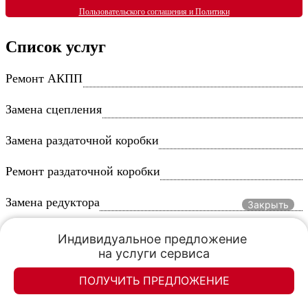
Пользовательского соглашения и Политики
обработки персональных данных
согласен
Список услуг
Ремонт АКПП
Замена сцепления
Замена раздаточной коробки
Ремонт раздаточной коробки
Замена редуктора
Закрыть
Замена карданного вала
Индивидуальное предложение 

на услуги сервиса
Замена главного цилиндра сцепления
ПОЛУЧИТЬ ПРЕДЛОЖЕНИЕ
Замена МКПП
Элан-моторс
Элан-моторс