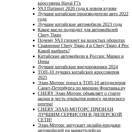
кроссовера Haval F7x
УАЗ Патриот 2020 года в новом кузове
Лучшие китайские производители авто 2022
года
Лучшие китайские автомобили 2023 года
Какое масло подходит для автомобилей
Chery Tiggo
Почему УАЗ глохнет на холостых оборотах
Сравнение Chery Tiggo 4 и Chery Tiggo 4 Pro:
Какой выбрать?
Китайские автомобили в России: Марки и
Цены
Лучшие китайские внедорожники 2024
ТОП-10 лучших китайских кроссоверов
2025
Элан-Моторс попал в ТОП-10 автодилеров
Санкт-Петербурга по мнению Фонтанка.ру
CHERY Элан-Моторс объявляет о старте
акции в честь открытия нового дилерского
центра!
CHERY ЭЛАН-МОТОРС ПРИЗНАН
ЛУЧШИМ СЕРВИСОМ В ДИЛЕРСКОЙ
СЕТИ!
Элан-Моторс запускает онлайн-продажи
автомобилей на маркетплейсах