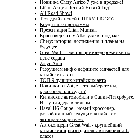
Новинка Chery Arrizo 7 уже в продаже!
Lifan. Акция Летний Новый Год!
All-Road Show!
Тест драйв новой CHERY TIGGO2
Кредитные программы
Презентация Lifan Murman
Кроссовер Geely Atlas уже в продаже
Chery: история, достижения и планы на
будущее
Great Wall — настоящие внедорожники по
цене седана
Zotye Auto
Разрушаем миф о дефиците запчастей для
китайских авто
ТОП-9 лучших китайских авто
Новинки от Zotye. Что выберете вы,
кроссовер или седан?
Китайские автомобили в Санкт-Петербурге.
Из аутсайдера в лидеры
Haval H6 Coupe - новый кроссовер,
разработанный ведущим китайским
автопроизводителем
Автоконцерн Great Wall - крупнейший
китайский производитель автомобилей J-
класса.