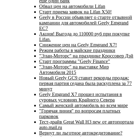
еще один банк
Обвал цен на автомобили Lifan
Старт приема заявок на Lifan X50!
Geely в России объявляет о старте отзывной
кампании для автомобилей Geely Emgrand
EC7
Акция! Выгода до 110000 руб при покупке
Lifan.
Снижение цен на Geely Emgrand X7!
Режим работы в майские праздники
"Элан-Моторс" на празднике Кроссовер Дэй
Старт программы "Geely Finance"
"Элан-Моторс" на выставке Мир
Автомобиля 2015
Новый Geely GC9 ставит рекорды продаж:
первая партия седана была раскуплена за 77
минут
Geely Emgrand X7 прошел испытания в
суровых условиях Крайнего Севера
Самый женский автомобиль во всем мире
"Горячая линия" по вопросам платных
парковок
Тест-драйв Great Wall H3 new от автопортала
auto.mail.ru
Вернут ли льготное автокредитование?