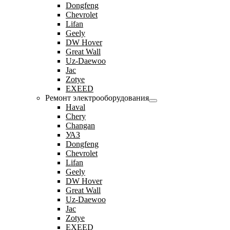
Dongfeng
Chevrolet
Lifan
Geely
DW Hover
Great Wall
Uz-Daewoo
Jac
Zotye
EXEED
Ремонт электрооборудования
Haval
Chery
Changan
УАЗ
Dongfeng
Chevrolet
Lifan
Geely
DW Hover
Great Wall
Uz-Daewoo
Jac
Zotye
EXEED