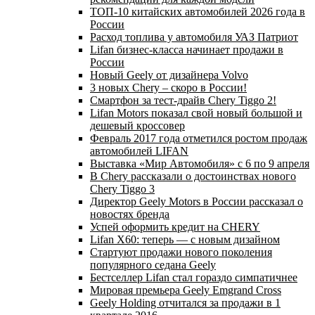
ТОП-10 китайских автомобилей 2026 года в
России
Расход топлива у автомобиля УАЗ Патриот
Lifan бизнес-класса начинает продажи в
России
Новый Geely от дизайнера Volvo
3 новых Chery – скоро в России!
Смартфон за тест-драйв Chery Tiggo 2!
Lifan Motors показал свой новый большой и
дешевый кроссовер
Февраль 2017 года отметился ростом продаж
автомобилей LIFAN
Выставка «Мир Автомобиля» с 6 по 9 апреля
В Chery рассказали о достоинствах нового
Chery Tiggo 3
Директор Geely Motors в России рассказал о
новостях бренда
Успей оформить кредит на CHERY
Lifan X60: теперь — с новым дизайном
Стартуют продажи нового поколения
популярного седана Geely
Бестселлер Lifan стал гораздо симпатичнее
Мировая премьера Geely Emgrand Cross
Geely Holding отчитался за продажи в 1