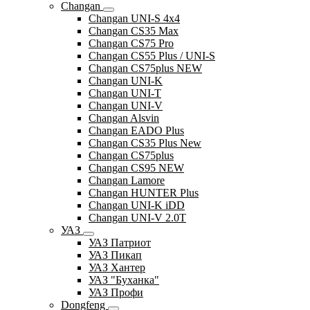
Changan
Changan UNI-S 4x4
Changan CS35 Max
Changan CS75 Pro
Changan CS55 Plus / UNI-S
Changan CS75plus NEW
Changan UNI-K
Changan UNI-T
Changan UNI-V
Changan Alsvin
Changan EADO Plus
Changan CS35 Plus New
Changan CS75plus
Changan CS95 NEW
Changan Lamore
Changan HUNTER Plus
Changan UNI-K iDD
Changan UNI-V 2.0T
УАЗ
УАЗ Патриот
УАЗ Пикап
УАЗ Хантер
УАЗ "Буханка"
УАЗ Профи
Dongfeng