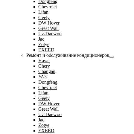
Dongfeng
Chevrolet
Lifan
Geely
DW Hover
Great Wall
Uz-Daewoo
Jac
Zotye
EXEED
Ремонт и обслуживание кондиционеров
Haval
Chery
Changan
УАЗ
Dongfeng
Chevrolet
Lifan
Geely
DW Hover
Great Wall
Uz-Daewoo
Jac
Zotye
EXEED