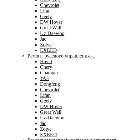
Chevrolet
Lifan
Geely
DW Hover
Great Wall
Uz-Daewoo
Jac
Zotye
EXEED
Ремонт рулевого управления
Haval
Chery
Changan
УАЗ
Dongfeng
Chevrolet
Lifan
Geely
DW Hover
Great Wall
Uz-Daewoo
Jac
Zotye
EXEED