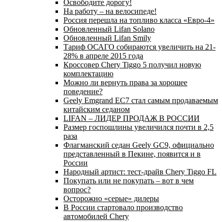
Освободите дорогу!
На работу – на велосипеде!
Россия перешла на топливо класса «Евро-4»
Обновленный Lifan Solano
Обновленный Lifan Smily
Тариф ОСАГО собираются увеличить на 21-
28% в апреле 2015 года
Кроссовер Chery Tiggo 5 получил новую
комплектацию
Можно ли вернуть права за хорошее
поведение?
Geely Emgrand EC7 стал самым продаваемым
китайским седаном
LIFAN – ЛИДЕР ПРОДАЖ В РОССИИ
Размер госпошлины увеличился почти в 2,5
раза
Флагманский седан Geely GC9, официально
представленный в Пекине, появится и в
России
Народный артист: тест-драйв Chery Tiggo FL
Покупать или не покупать – вот в чем
вопрос?
Осторожно «серые» дилеры
В России стартовало производство
автомобилей Chery