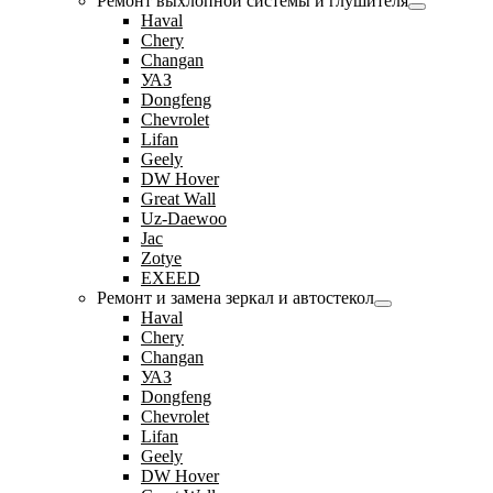
Ремонт выхлопной системы и глушителя
Haval
Chery
Changan
УАЗ
Dongfeng
Chevrolet
Lifan
Geely
DW Hover
Great Wall
Uz-Daewoo
Jac
Zotye
EXEED
Ремонт и замена зеркал и автостекол
Haval
Chery
Changan
УАЗ
Dongfeng
Chevrolet
Lifan
Geely
DW Hover