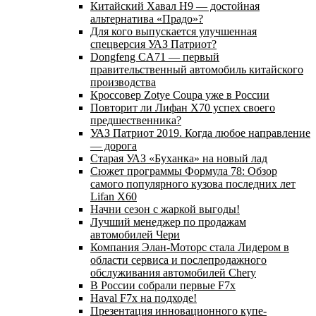
Китайский Хавал H9 — достойная
альтернатива «Прадо»?
Для кого выпускается улучшенная
спецверсия УАЗ Патриот?
Dongfeng CA71 — первый
правительственный автомобиль китайского
производства
Кроссовер Zotye Coupa уже в России
Повторит ли Лифан Х70 успех своего
предшественника?
УАЗ Патриот 2019. Когда любое направление
— дорога
Старая УАЗ «Буханка» на новый лад
Сюжет программы Формула 78: Обзор
самого популярного кузова последних лет
Lifan X60
Начни сезон с жаркой выгоды!
Лучший менеджер по продажам
автомобилей Чери
Компания Элан-Моторс стала Лидером в
области сервиса и послепродажного
обслуживания автомобилей Chery
В России собрали первые F7x
Haval F7x на подходе!
Презентация инновационного купе-