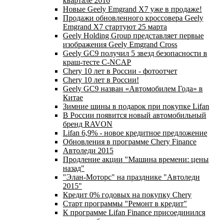
квартале 2016
Новые Geely Emgrand X7 уже в продаже!
Продажи обновленного кроссовера Geely
Emgrand X7 стартуют 25 марта
Geely Holding Group представляет первые
изображения Geely Emgrand Cross
Geely GC9 получил 5 звезд безопасности в
краш-тесте C-NCAP
Chery 10 лет в России - фотоотчет
Chery 10 лет в России!
Geely GC9 назван «Автомобилем Года» в
Китае
Зимние шины в подарок при покупке Lifan
В России появится новый автомобильный
бренд RAVON
Lifan 6,9% - новое кредитное предложение
Обновления в программе Chery Finance
Автоледи 2015
Продление акции "Машина времени: цены
назад"
"Элан-Моторс" на празднике "Автоледи
2015"
Кредит 0% годовых на покупку Chery
Старт программы "Ремонт в кредит"
К программе Lifan Finance присоединился