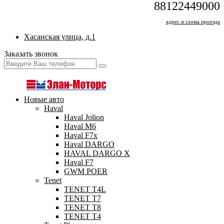
88122449000
адрес и схема проезда
Хасанская улица, д.1
Заказать звонок
Новые авто
Haval
Haval Jolion
Haval M6
Haval F7x
Haval DARGO
HAVAL DARGO Х
Haval F7
GWM POER
Tenet
TENET T4L
TENET T7
TENET T8
TENET T4