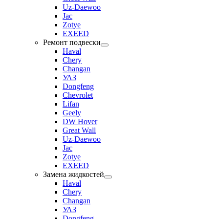
Uz-Daewoo
Jac
Zotye
EXEED
Ремонт подвески
Haval
Chery
Changan
УАЗ
Dongfeng
Chevrolet
Lifan
Geely
DW Hover
Great Wall
Uz-Daewoo
Jac
Zotye
EXEED
Замена жидкостей
Haval
Chery
Changan
УАЗ
Dongfeng