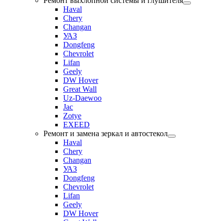
Ремонт выхлопной системы и глушителя
Haval
Chery
Changan
УАЗ
Dongfeng
Chevrolet
Lifan
Geely
DW Hover
Great Wall
Uz-Daewoo
Jac
Zotye
EXEED
Ремонт и замена зеркал и автостекол
Haval
Chery
Changan
УАЗ
Dongfeng
Chevrolet
Lifan
Geely
DW Hover