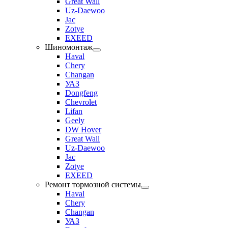
Great Wall
Uz-Daewoo
Jac
Zotye
EXEED
Шиномонтаж
Haval
Chery
Changan
УАЗ
Dongfeng
Chevrolet
Lifan
Geely
DW Hover
Great Wall
Uz-Daewoo
Jac
Zotye
EXEED
Ремонт тормозной системы
Haval
Chery
Changan
УАЗ