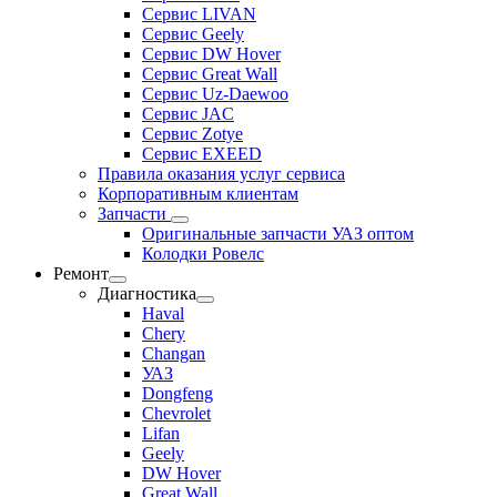
Сервис LIVAN
Сервис Geely
Сервис DW Hover
Сервис Great Wall
Сервис Uz-Daewoo
Сервис JAC
Сервис Zotye
Сервис EXEED
Правила оказания услуг сервиса
Корпоративным клиентам
Запчасти
Оригинальные запчасти УАЗ оптом
Колодки Ровелс
Ремонт
Диагностика
Haval
Chery
Changan
УАЗ
Dongfeng
Chevrolet
Lifan
Geely
DW Hover
Great Wall