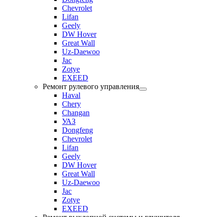
Chevrolet
Lifan
Geely
DW Hover
Great Wall
Uz-Daewoo
Jac
Zotye
EXEED
Ремонт рулевого управления
Haval
Chery
Changan
УАЗ
Dongfeng
Chevrolet
Lifan
Geely
DW Hover
Great Wall
Uz-Daewoo
Jac
Zotye
EXEED