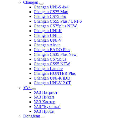
Changan
Changan UNI-S 4x4
Changan CS35 Max
Changan CS75 Pro
Changan CS55 Plus / UNI-S
Changan CS75plus NEW
Changan UNI-K
Changan UNI-T
Changan UNI-V
Changan Alsvin
Changan EADO Plus
Changan CS35 Plus New
Changan CS75plus
Changan CS95 NEW
Changan Lamore
Changan HUNTER Plus
Changan UNI-K iDD
Changan UNI-V 2.0T
УАЗ
УАЗ Патриот
УАЗ Пикап
УАЗ Хантер
УАЗ "Буханка"
УАЗ Профи
Dongfeng