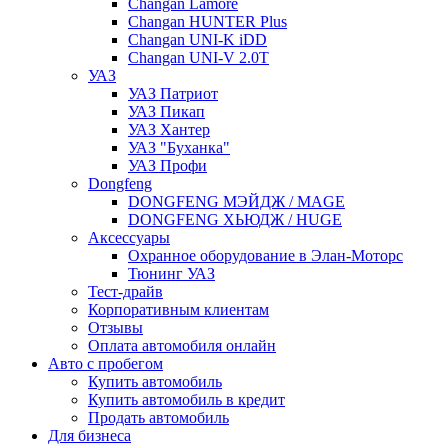
Changan Lamore
Changan HUNTER Plus
Changan UNI-K iDD
Changan UNI-V 2.0T
УАЗ
УАЗ Патриот
УАЗ Пикап
УАЗ Хантер
УАЗ "Буханка"
УАЗ Профи
Dongfeng
DONGFENG МЭЙДЖ / MAGE
DONGFENG ХЬЮДЖ / HUGE
Аксессуары
Охранное оборудование в Элан-Моторс
Тюнинг УАЗ
Тест-драйв
Корпоративным клиентам
Отзывы
Оплата автомобиля онлайн
Авто с пробегом
Купить автомобиль
Купить автомобиль в кредит
Продать автомобиль
Для бизнеса