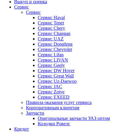
Выкуп и оценка
Сервис
Сервис
Сервис Haval
Сервис Tenet
Сервис Chery
Сервис Changan
Сервис UAZ
Сервис Dongfeng
Сервис Chevrolet
Сервис Lifan
Сервис LIVAN
Сервис Geely
Сервис DW Hover
Сервис Great Wall
Сервис Uz-Daewoo
Сервис JAC
Сервис Zotye
Сервис EXEED
Правила оказания услуг сервиса
Корпоративным клиентам
Запчасти
Оригинальные запчасти УАЗ оптом
Колодки Ровелс
Кредит