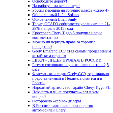
Освободите дорогу!
На работу – на велосипеде!
Россия перешла на топливо класса «Евро-4»
Обновленный Lifan Solano
Обновленный Lifan Smily
Тариф ОСАГО собираются увеличить на 21-
28% в апреле 2015 года
Кроссовер Chery Tiggo 5 получил новую
комплектацию
Можно ли вернуть права за хорошее
поведение?
Geely Emgrand EC7 стал самым продаваемым
китайским седаном
LIFAN – ЛИДЕР ПРОДАЖ В РОССИИ
Размер госпошлины увеличился почти в 2,5
раза
Флагманский седан Geely GC9, официально
представленный в Пекине, появится и в
России
Народный артист: тест-драйв Chery Tiggo FL
Покупать или не покупать – вот в чем
вопрос?
Осторожно «серые» дилеры
В России стартовало производство
автомобилей Chery