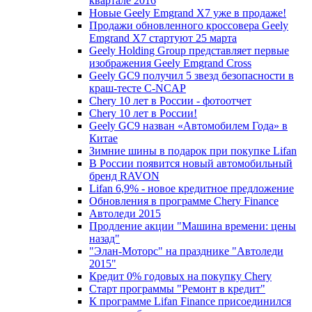
квартале 2016
Новые Geely Emgrand X7 уже в продаже!
Продажи обновленного кроссовера Geely
Emgrand X7 стартуют 25 марта
Geely Holding Group представляет первые
изображения Geely Emgrand Cross
Geely GC9 получил 5 звезд безопасности в
краш-тесте C-NCAP
Chery 10 лет в России - фотоотчет
Chery 10 лет в России!
Geely GC9 назван «Автомобилем Года» в
Китае
Зимние шины в подарок при покупке Lifan
В России появится новый автомобильный
бренд RAVON
Lifan 6,9% - новое кредитное предложение
Обновления в программе Chery Finance
Автоледи 2015
Продление акции "Машина времени: цены
назад"
"Элан-Моторс" на празднике "Автоледи
2015"
Кредит 0% годовых на покупку Chery
Старт программы "Ремонт в кредит"
К программе Lifan Finance присоединился