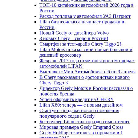
ТОП-10 китайских автомобилей 2026 года в
России
Расход топлива у автомобиля УАЗ Патриот
Lifan бизнес-класса начинает продажи в
России
Новый Geely от дизайнера Volvo
3 новых Chery – скоро в России!
Смартфон за тест-драйв Chery Tiggo 2!
Lifan Motors показал свой новый большой и
дешевый кроссовер
Февраль 2017 года отметился ростом продаж
автомобилей LIFAN
Выставка «Мир Автомобиля» с 6 по 9 апреля
В Chery рассказали о достоинствах нового
Chery Tiggo 3
Директор Geely Motors в России рассказал о
новостях бренда
Успей оформить кредит на CHERY
Lifan X60: теперь — с новым дизайном
Стартуют продажи нового поколения
популярного седана Geely
Бестселлер Lifan стал гораздо симпатичнее
Мировая премьера Geely Emgrand Cross
Geely Holding отчитался за продажи в 1