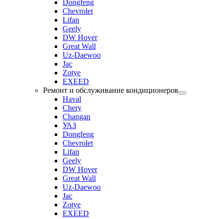
Dongfeng
Chevrolet
Lifan
Geely
DW Hover
Great Wall
Uz-Daewoo
Jac
Zotye
EXEED
Ремонт и обслуживание кондиционеров
Haval
Chery
Changan
УАЗ
Dongfeng
Chevrolet
Lifan
Geely
DW Hover
Great Wall
Uz-Daewoo
Jac
Zotye
EXEED