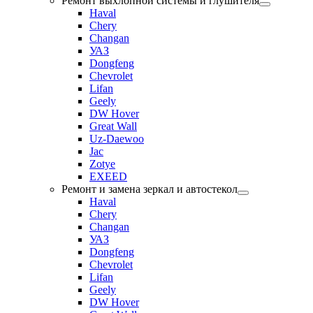
Ремонт выхлопной системы и глушителя
Haval
Chery
Changan
УАЗ
Dongfeng
Chevrolet
Lifan
Geely
DW Hover
Great Wall
Uz-Daewoo
Jac
Zotye
EXEED
Ремонт и замена зеркал и автостекол
Haval
Chery
Changan
УАЗ
Dongfeng
Chevrolet
Lifan
Geely
DW Hover