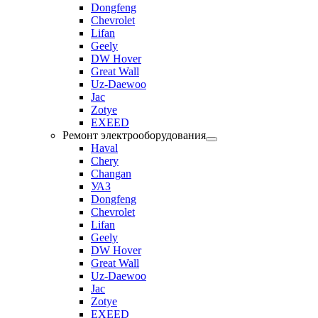
Dongfeng
Chevrolet
Lifan
Geely
DW Hover
Great Wall
Uz-Daewoo
Jac
Zotye
EXEED
Ремонт электрооборудования
Haval
Chery
Changan
УАЗ
Dongfeng
Chevrolet
Lifan
Geely
DW Hover
Great Wall
Uz-Daewoo
Jac
Zotye
EXEED