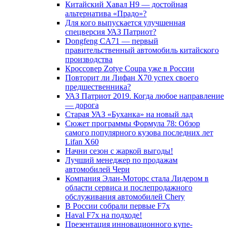
Китайский Хавал H9 — достойная
альтернатива «Прадо»?
Для кого выпускается улучшенная
спецверсия УАЗ Патриот?
Dongfeng CA71 — первый
правительственный автомобиль китайского
производства
Кроссовер Zotye Coupa уже в России
Повторит ли Лифан Х70 успех своего
предшественника?
УАЗ Патриот 2019. Когда любое направление
— дорога
Старая УАЗ «Буханка» на новый лад
Сюжет программы Формула 78: Обзор
самого популярного кузова последних лет
Lifan X60
Начни сезон с жаркой выгоды!
Лучший менеджер по продажам
автомобилей Чери
Компания Элан-Моторс стала Лидером в
области сервиса и послепродажного
обслуживания автомобилей Chery
В России собрали первые F7x
Haval F7x на подходе!
Презентация инновационного купе-