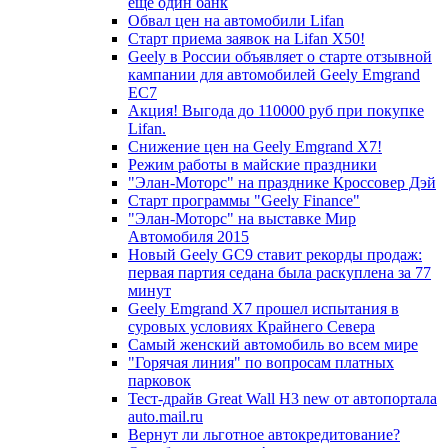
еще один банк
Обвал цен на автомобили Lifan
Старт приема заявок на Lifan X50!
Geely в России объявляет о старте отзывной
кампании для автомобилей Geely Emgrand
EC7
Акция! Выгода до 110000 руб при покупке
Lifan.
Снижение цен на Geely Emgrand X7!
Режим работы в майские праздники
"Элан-Моторс" на празднике Кроссовер Дэй
Старт программы "Geely Finance"
"Элан-Моторс" на выставке Мир
Автомобиля 2015
Новый Geely GC9 ставит рекорды продаж:
первая партия седана была раскуплена за 77
минут
Geely Emgrand X7 прошел испытания в
суровых условиях Крайнего Севера
Самый женский автомобиль во всем мире
"Горячая линия" по вопросам платных
парковок
Тест-драйв Great Wall H3 new от автопортала
auto.mail.ru
Вернут ли льготное автокредитование?