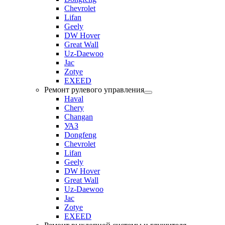
Chevrolet
Lifan
Geely
DW Hover
Great Wall
Uz-Daewoo
Jac
Zotye
EXEED
Ремонт рулевого управления
Haval
Chery
Changan
УАЗ
Dongfeng
Chevrolet
Lifan
Geely
DW Hover
Great Wall
Uz-Daewoo
Jac
Zotye
EXEED