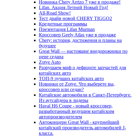
Новинка Chery Arrizo 7 уже в продаже!
Lifan. Акция Летний Новый Год!
All-Road Show!
Тест драйв новой CHERY TIGGO2
Кредитные программы
Презентация Lifan Murman
Кроссовер Geely Atlas уже в продаже
Chery: история, достижения и планы на
будущее
Great Wall — настоящие внедорожники по
цене седана
Zotye Auto
Разрушаем миф о дефиците запчастей для
китайских авто
ТОП-9 лучших китайских авто
Новинки от Zotye. Что выберете вы,
кроссовер или седан?
Китайские автомобили в Санкт-Петербурге.
Из аутсайдера в лидеры
Haval H6 Coupe - новый кроссовер,
разработанный ведущим китайским
автопроизводителем
Автоконцерн Great Wall - крупнейший
китайский производитель автомобилей J-
класса.