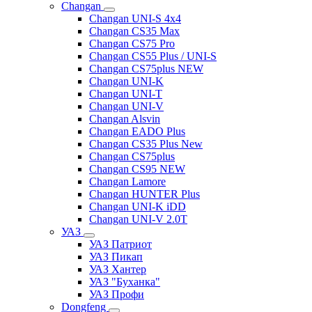
Changan
Changan UNI-S 4x4
Changan CS35 Max
Changan CS75 Pro
Changan CS55 Plus / UNI-S
Changan CS75plus NEW
Changan UNI-K
Changan UNI-T
Changan UNI-V
Changan Alsvin
Changan EADO Plus
Changan CS35 Plus New
Changan CS75plus
Changan CS95 NEW
Changan Lamore
Changan HUNTER Plus
Changan UNI-K iDD
Changan UNI-V 2.0T
УАЗ
УАЗ Патриот
УАЗ Пикап
УАЗ Хантер
УАЗ "Буханка"
УАЗ Профи
Dongfeng