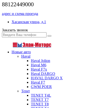
88122449000
адрес и схема проезда
Хасанская улица, д.1
Заказать звонок
Новые авто
Haval
Haval Jolion
Haval M6
Haval F7x
Haval DARGO
HAVAL DARGO Х
Haval F7
GWM POER
Tenet
TENET T4L
TENET T7
TENET T8