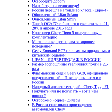
Освободите дорогу!
На работу – на велосипеде!
Россия перешла на топливо класса «Евро-4»
Обновленный Lifan Solano
Обновленный Lifan Smily
Тариф ОСАГО собираются увеличить на 21-
28% в апреле 2015 года
Кроссовер Chery Tiggo 5 получил новую
комплектацию
Можно ли вернуть права за хорошее
поведение?
Geely Emgrand EC7 стал самым продаваемым
китайским седаном
LIFAN – ЛИДЕР ПРОДАЖ В РОССИИ
Размер госпошлины увеличился почти в 2,5
раза
Флагманский седан Geely GC9, официально
представленный в Пекине, появится и в
России
Народный артист: тест-драйв Chery Tiggo FL
Покупать или не покупать – вот в чем
вопрос?
Осторожно «серые» дилеры
В России стартовало производство
автомобилей Chery