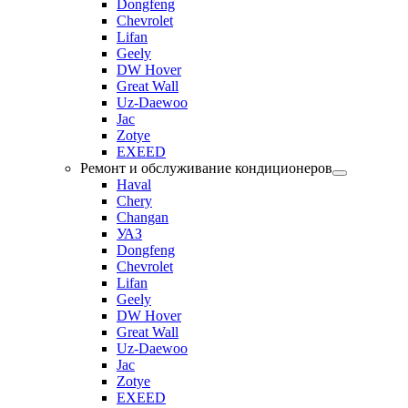
Dongfeng
Chevrolet
Lifan
Geely
DW Hover
Great Wall
Uz-Daewoo
Jac
Zotye
EXEED
Ремонт и обслуживание кондиционеров
Haval
Chery
Changan
УАЗ
Dongfeng
Chevrolet
Lifan
Geely
DW Hover
Great Wall
Uz-Daewoo
Jac
Zotye
EXEED