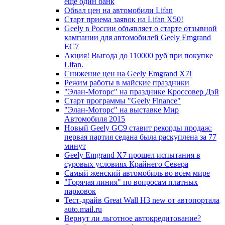
еще один банк
Обвал цен на автомобили Lifan
Старт приема заявок на Lifan X50!
Geely в России объявляет о старте отзывной
кампании для автомобилей Geely Emgrand
EC7
Акция! Выгода до 110000 руб при покупке
Lifan.
Снижение цен на Geely Emgrand X7!
Режим работы в майские праздники
"Элан-Моторс" на празднике Кроссовер Дэй
Старт программы "Geely Finance"
"Элан-Моторс" на выставке Мир
Автомобиля 2015
Новый Geely GC9 ставит рекорды продаж:
первая партия седана была раскуплена за 77
минут
Geely Emgrand X7 прошел испытания в
суровых условиях Крайнего Севера
Самый женский автомобиль во всем мире
"Горячая линия" по вопросам платных
парковок
Тест-драйв Great Wall H3 new от автопортала
auto.mail.ru
Вернут ли льготное автокредитование?