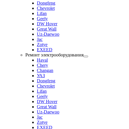
Dongfeng
Chevrolet
Lifan
Geely
DW Hover
Great Wall
Uz-Daewoo
Jac
Zotye
EXEED
Ремонт электрооборудования
Haval
Chery
Changan
УАЗ
Dongfeng
Chevrolet
Lifan
Geely
DW Hover
Great Wall
Uz-Daewoo
Jac
Zotye
EXEED