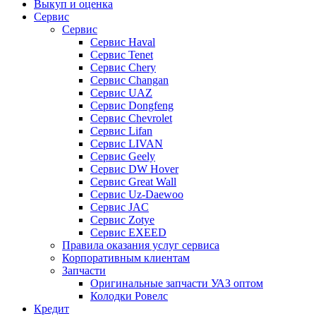
Выкуп и оценка
Сервис
Сервис
Сервис Haval
Сервис Tenet
Сервис Chery
Сервис Changan
Сервис UAZ
Сервис Dongfeng
Сервис Chevrolet
Сервис Lifan
Сервис LIVAN
Сервис Geely
Сервис DW Hover
Сервис Great Wall
Сервис Uz-Daewoo
Сервис JAC
Сервис Zotye
Сервис EXEED
Правила оказания услуг сервиса
Корпоративным клиентам
Запчасти
Оригинальные запчасти УАЗ оптом
Колодки Ровелс
Кредит