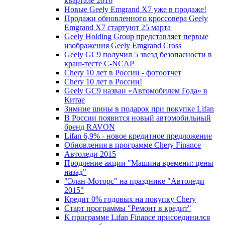
квартале 2016
Новые Geely Emgrand X7 уже в продаже!
Продажи обновленного кроссовера Geely
Emgrand X7 стартуют 25 марта
Geely Holding Group представляет первые
изображения Geely Emgrand Cross
Geely GC9 получил 5 звезд безопасности в
краш-тесте C-NCAP
Chery 10 лет в России - фотоотчет
Chery 10 лет в России!
Geely GC9 назван «Автомобилем Года» в
Китае
Зимние шины в подарок при покупке Lifan
В России появится новый автомобильный
бренд RAVON
Lifan 6,9% - новое кредитное предложение
Обновления в программе Chery Finance
Автоледи 2015
Продление акции "Машина времени: цены
назад"
"Элан-Моторс" на празднике "Автоледи
2015"
Кредит 0% годовых на покупку Chery
Старт программы "Ремонт в кредит"
К программе Lifan Finance присоединился