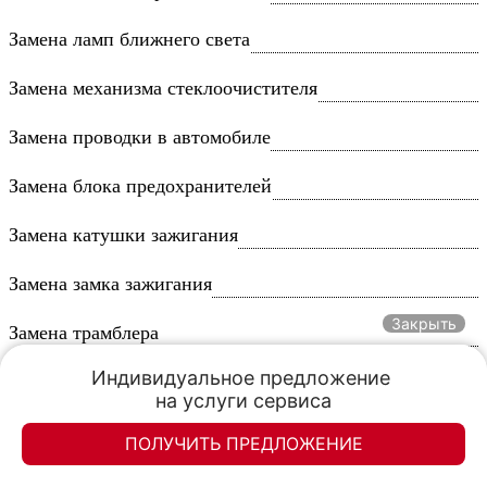
Замена ламп ближнего света
Замена механизма стеклоочистителя
Замена проводки в автомобиле
Замена блока предохранителей
Замена катушки зажигания
Замена замка зажигания
Закрыть
Замена трамблера
Индивидуальное предложение 

Замена ЭБУ
на услуги сервиса
Замена проводов высокого напряжения
ПОЛУЧИТЬ ПРЕДЛОЖЕНИЕ
Элан-моторс
Элан-моторс
Зарядка аккумулятора автомобиля