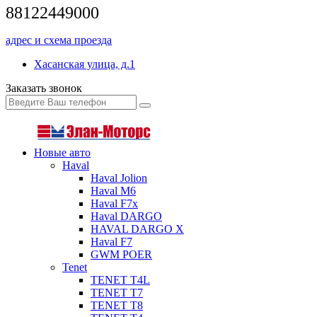
88122449000
адрес и схема проезда
Хасанская улица, д.1
Заказать звонок
Новые авто
Haval
Haval Jolion
Haval M6
Haval F7x
Haval DARGO
HAVAL DARGO Х
Haval F7
GWM POER
Tenet
TENET T4L
TENET T7
TENET T8