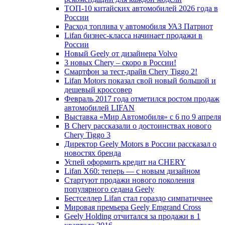
ТОП-10 китайских автомобилей 2026 года в
России
Расход топлива у автомобиля УАЗ Патриот
Lifan бизнес-класса начинает продажи в
России
Новый Geely от дизайнера Volvo
3 новых Chery – скоро в России!
Смартфон за тест-драйв Chery Tiggo 2!
Lifan Motors показал свой новый большой и
дешевый кроссовер
Февраль 2017 года отметился ростом продаж
автомобилей LIFAN
Выставка «Мир Автомобиля» с 6 по 9 апреля
В Chery рассказали о достоинствах нового
Chery Tiggo 3
Директор Geely Motors в России рассказал о
новостях бренда
Успей оформить кредит на CHERY
Lifan X60: теперь — с новым дизайном
Стартуют продажи нового поколения
популярного седана Geely
Бестселлер Lifan стал гораздо симпатичнее
Мировая премьера Geely Emgrand Cross
Geely Holding отчитался за продажи в 1