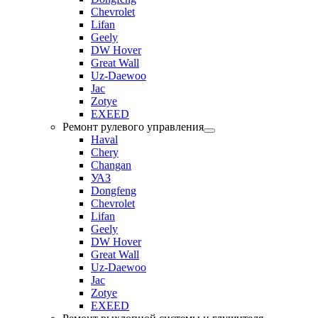
Chevrolet
Lifan
Geely
DW Hover
Great Wall
Uz-Daewoo
Jac
Zotye
EXEED
Ремонт рулевого управления
Haval
Chery
Changan
УАЗ
Dongfeng
Chevrolet
Lifan
Geely
DW Hover
Great Wall
Uz-Daewoo
Jac
Zotye
EXEED