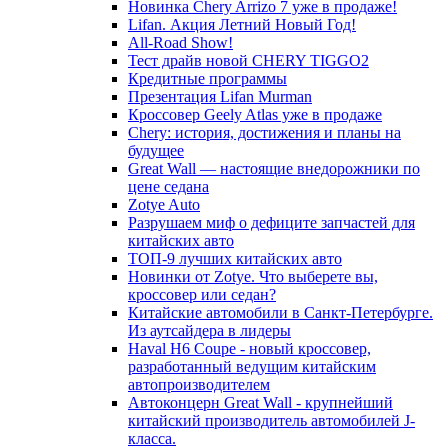
Новинка Chery Arrizo 7 уже в продаже!
Lifan. Акция Летний Новый Год!
All-Road Show!
Тест драйв новой CHERY TIGGO2
Кредитные программы
Презентация Lifan Murman
Кроссовер Geely Atlas уже в продаже
Chery: история, достижения и планы на
будущее
Great Wall — настоящие внедорожники по
цене седана
Zotye Auto
Разрушаем миф о дефиците запчастей для
китайских авто
ТОП-9 лучших китайских авто
Новинки от Zotye. Что выберете вы,
кроссовер или седан?
Китайские автомобили в Санкт-Петербурге.
Из аутсайдера в лидеры
Haval H6 Coupe - новый кроссовер,
разработанный ведущим китайским
автопроизводителем
Автоконцерн Great Wall - крупнейший
китайский производитель автомобилей J-
класса.