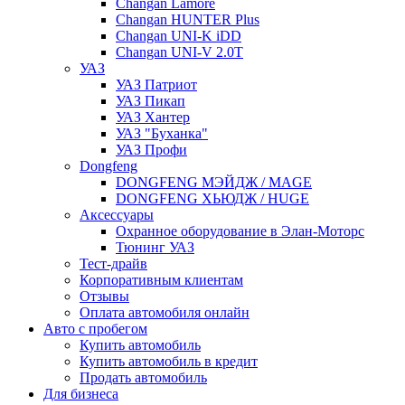
Changan Lamore
Changan HUNTER Plus
Changan UNI-K iDD
Changan UNI-V 2.0T
УАЗ
УАЗ Патриот
УАЗ Пикап
УАЗ Хантер
УАЗ "Буханка"
УАЗ Профи
Dongfeng
DONGFENG МЭЙДЖ / MAGE
DONGFENG ХЬЮДЖ / HUGE
Аксессуары
Охранное оборудование в Элан-Моторс
Тюнинг УАЗ
Тест-драйв
Корпоративным клиентам
Отзывы
Оплата автомобиля онлайн
Авто с пробегом
Купить автомобиль
Купить автомобиль в кредит
Продать автомобиль
Для бизнеса