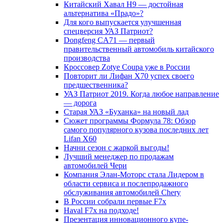
Китайский Хавал H9 — достойная
альтернатива «Прадо»?
Для кого выпускается улучшенная
спецверсия УАЗ Патриот?
Dongfeng CA71 — первый
правительственный автомобиль китайского
производства
Кроссовер Zotye Coupa уже в России
Повторит ли Лифан Х70 успех своего
предшественника?
УАЗ Патриот 2019. Когда любое направление
— дорога
Старая УАЗ «Буханка» на новый лад
Сюжет программы Формула 78: Обзор
самого популярного кузова последних лет
Lifan X60
Начни сезон с жаркой выгоды!
Лучший менеджер по продажам
автомобилей Чери
Компания Элан-Моторс стала Лидером в
области сервиса и послепродажного
обслуживания автомобилей Chery
В России собрали первые F7x
Haval F7x на подходе!
Презентация инновационного купе-