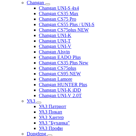
Changan
Changan UNI-S 4x4
Changan CS35 Max
Changan CS75 Pro
Changan CS55 Plus / UNI-S
Changan CS75plus NEW
Changan UNI-K
Changan UNI-T
Changan UNI-V
Changan Alsvin
Changan EADO Plus
Changan CS35 Plus New
Changan CS75plus
Changan CS95 NEW
Changan Lamore
Changan HUNTER Plus
Changan UNI-K iDD
Changan UNI-V 2.0T
УАЗ
УАЗ Патриот
УАЗ Пикап
УАЗ Хантер
УАЗ "Буханка"
УАЗ Профи
Dongfeng