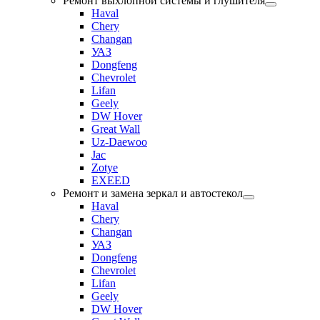
Ремонт выхлопной системы и глушителя
Haval
Chery
Changan
УАЗ
Dongfeng
Chevrolet
Lifan
Geely
DW Hover
Great Wall
Uz-Daewoo
Jac
Zotye
EXEED
Ремонт и замена зеркал и автостекол
Haval
Chery
Changan
УАЗ
Dongfeng
Chevrolet
Lifan
Geely
DW Hover