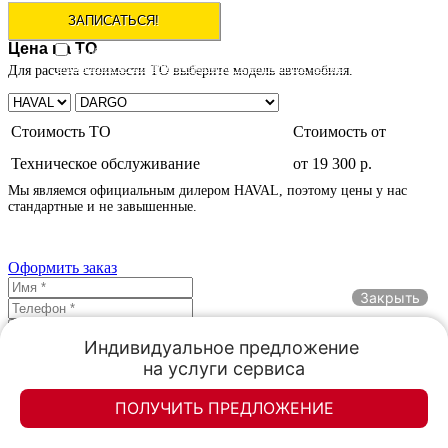
Цена на ТО
на обработку персональных данных согласно
Пользовательского
соглашения и Политики обработки персональных данных
согласен
Для расчета стоимости ТО выберите модель автомобиля.
Стоимость ТО
Стоимость от
Техническое обслуживание
от 19 300 р.
Мы являемся официальным дилером HAVAL, поэтому цены у нас
стандартные и не завышенные.
Оформить заказ
Закрыть
Индивидуальное предложение 

на обработку персональных данных согласно
на услуги сервиса
Пользовательского соглашения
и
Политики обработки
персональных данных
согласен
ПОЛУЧИТЬ ПРЕДЛОЖЕНИЕ
Гарантия на ремонт - 365 дней
Элан-моторс
Элан-моторс