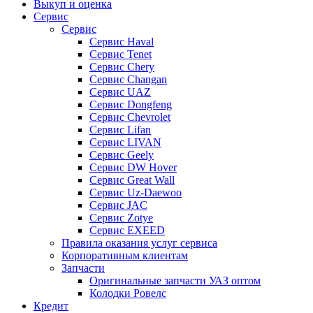
Выкуп и оценка
Сервис
Сервис
Сервис Haval
Сервис Tenet
Сервис Chery
Сервис Changan
Сервис UAZ
Сервис Dongfeng
Сервис Chevrolet
Сервис Lifan
Сервис LIVAN
Сервис Geely
Сервис DW Hover
Сервис Great Wall
Сервис Uz-Daewoo
Сервис JAC
Сервис Zotye
Сервис EXEED
Правила оказания услуг сервиса
Корпоративным клиентам
Запчасти
Оригинальные запчасти УАЗ оптом
Колодки Ровелс
Кредит