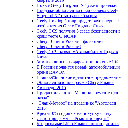
квартале 2016
Новые Geely Emgrand X7 уже в продаже!
Продажи обновленного кроссовера Geely
Emgrand X7 стартуют 25 марта
Geely Holding Group представляет первые
изображения Geely Emgrand Cross
Geely GC9 получил 5 звезд безопасности в
краш-тесте C-NCAP
Chery 10 лет в России - фотоотчет
Chery 10 лет в России!
Geely GC9 назван «Автомобилем Года» в
Китае
Зимние шины в подарок при покупке Lifan
В России появится новый автомобильный
бренд RAVON
Lifan 6,9% - новое кредитное предложение
Обновления в программе Chery Finance
Автоледи 2015
Продление акции "Машина времени: цены
назад"
"Элан-Моторс" на празднике "Автоледи
2015"
Кредит 0% годовых на покупку Chery
Старт программы "Ремонт в кредит"
К программе Lifan Finance присоединился