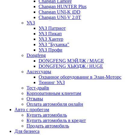
Changan Lamore
Changan HUNTER Plus
Changan UNI-K iDD
Changan UNI-V 2.0T
УАЗ
УАЗ Патриот
УАЗ Пикап
УАЗ Хантер
УАЗ "Буханка"
УАЗ Профи
Dongfeng
DONGFENG МЭЙДЖ / MAGE
DONGFENG ХЬЮДЖ / HUGE
Аксессуары
Охранное оборудование в Элан-Моторс
Тюнинг УАЗ
Тест-драйв
Корпоративным клиентам
Отзывы
Оплата автомобиля онлайн
Авто с пробегом
Купить автомобиль
Купить автомобиль в кредит
Продать автомобиль
Для бизнеса