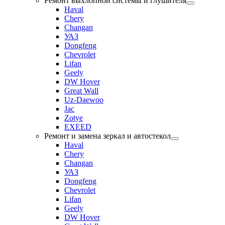
Ремонт выхлопной системы и глушителя
Haval
Chery
Changan
УАЗ
Dongfeng
Chevrolet
Lifan
Geely
DW Hover
Great Wall
Uz-Daewoo
Jac
Zotye
EXEED
Ремонт и замена зеркал и автостекол
Haval
Chery
Changan
УАЗ
Dongfeng
Chevrolet
Lifan
Geely
DW Hover