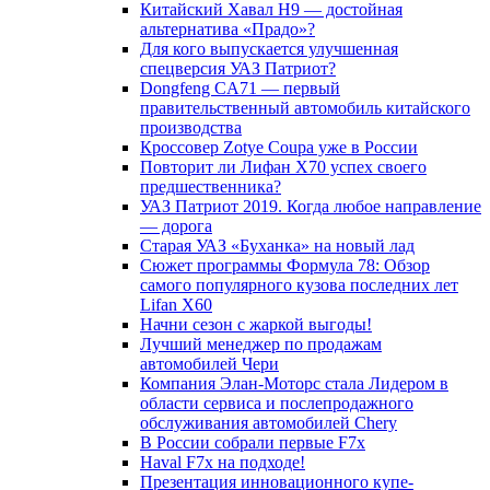
Китайский Хавал H9 — достойная
альтернатива «Прадо»?
Для кого выпускается улучшенная
спецверсия УАЗ Патриот?
Dongfeng CA71 — первый
правительственный автомобиль китайского
производства
Кроссовер Zotye Coupa уже в России
Повторит ли Лифан Х70 успех своего
предшественника?
УАЗ Патриот 2019. Когда любое направление
— дорога
Старая УАЗ «Буханка» на новый лад
Сюжет программы Формула 78: Обзор
самого популярного кузова последних лет
Lifan X60
Начни сезон с жаркой выгоды!
Лучший менеджер по продажам
автомобилей Чери
Компания Элан-Моторс стала Лидером в
области сервиса и послепродажного
обслуживания автомобилей Chery
В России собрали первые F7x
Haval F7x на подходе!
Презентация инновационного купе-