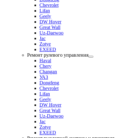
Chevrolet
Lifan
Geely
DW Hover
Great Wall
Uz-Daewoo
Jac
Zotye
EXEED
Ремонт рулевого управления
Haval
Chery
Changan
УАЗ
Dongfeng
Chevrolet
Lifan
Geely
DW Hover
Great Wall
Uz-Daewoo
Jac
Zotye
EXEED