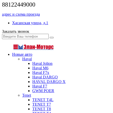
88122449000
адрес и схема проезда
Хасанская улица, д.1
Заказать звонок
Новые авто
Haval
Haval Jolion
Haval M6
Haval F7x
Haval DARGO
HAVAL DARGO Х
Haval F7
GWM POER
Tenet
TENET T4L
TENET T7
TENET T8