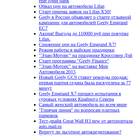
еще один банк
Обвал цен на автомобили Lifan
Старт приема заявок на Lifan X50!
Geely в России объявляет о старте отзывной
кампании для автомобилей Geely Emgrand
EC7
Акция! Выгода до 110000 руб при покупке
Lifan.
Снижение цен на Geely Emgrand X7!
Режим работы в майские праздники
"Элан-Моторс" на празднике Кроссовер Дэй
Старт программы "Geely Finance"
"Элан-Моторс" на выставке Мир
Автомобиля 2015
Новый Geely GC9 ставит рекорды продаж:
первая партия седана была раскуплена за 77
минут
Geely Emgrand X7 прошел испытания в
суровых условиях Крайнего Севера
Самый женский автомобиль во всем мире
"Горячая линия" по вопросам платных
парковок
Тест-драйв Great Wall H3 new от автопортала
auto.mail.ru
Вернут ли льготное автокредитование?