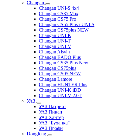
Changan
Changan UNI-S 4x4
Changan CS35 Max
Changan CS75 Pro
Changan CS55 Plus / UNI-S
Changan CS75plus NEW
Changan UNI-K
Changan UNI-T
Changan UNI-V
Changan Alsvin
Changan EADO Plus
Changan CS35 Plus New
Changan CS75plus
Changan CS95 NEW
Changan Lamore
Changan HUNTER Plus
Changan UNI-K iDD
Changan UNI-V 2.0T
УАЗ
УАЗ Патриот
УАЗ Пикап
УАЗ Хантер
УАЗ "Буханка"
УАЗ Профи
Dongfeng