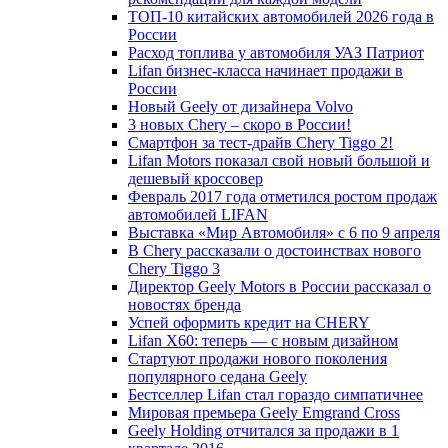
ТОП-10 китайских автомобилей 2026 года в
России
Расход топлива у автомобиля УАЗ Патриот
Lifan бизнес-класса начинает продажи в
России
Новый Geely от дизайнера Volvo
3 новых Chery – скоро в России!
Смартфон за тест-драйв Chery Tiggo 2!
Lifan Motors показал свой новый большой и
дешевый кроссовер
Февраль 2017 года отметился ростом продаж
автомобилей LIFAN
Выставка «Мир Автомобиля» с 6 по 9 апреля
В Chery рассказали о достоинствах нового
Chery Tiggo 3
Директор Geely Motors в России рассказал о
новостях бренда
Успей оформить кредит на CHERY
Lifan X60: теперь — с новым дизайном
Стартуют продажи нового поколения
популярного седана Geely
Бестселлер Lifan стал гораздо симпатичнее
Мировая премьера Geely Emgrand Cross
Geely Holding отчитался за продажи в 1