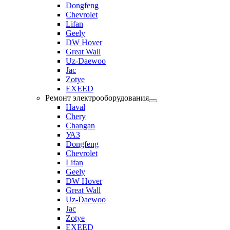
Dongfeng
Chevrolet
Lifan
Geely
DW Hover
Great Wall
Uz-Daewoo
Jac
Zotye
EXEED
Ремонт электрооборудования
Haval
Chery
Changan
УАЗ
Dongfeng
Chevrolet
Lifan
Geely
DW Hover
Great Wall
Uz-Daewoo
Jac
Zotye
EXEED