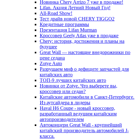
Новинка Chery Arrizo 7 уже в продаже!
Lifan. Акция Летний Новый Год!
All-Road Show!
Тест драйв новой CHERY TIGGO2
Кредитные программы
Презентация Lifan Murman
Кроссовер Geely Atlas уже в продаже
Chery: история, достижения и планы на
будущее
Great Wall — настоящие внедорожники по
цене седана
Zotye Auto
Разрушаем миф о дефиците запчастей для
китайских авто
ТОП-9 лучших китайских авто
Новинки от Zotye. Что выберете вы,
кроссовер или седан?
Китайские автомобили в Санкт-Петербурге.
Из аутсайдера в лидеры
Haval H6 Coupe - новый кроссовер,
разработанный ведущим китайским
автопроизводителем
Автоконцерн Great Wall - крупнейший
китайский производитель автомобилей J-
класса.