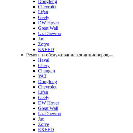
Dongfeng
Chevrolet
Lifan
Geely
DW Hover
Great Wall
Uz-Daewoo
Jac
Zotye
EXEED
Ремонт и обслуживание кондиционеров
Haval
Chery
Changan
УАЗ
Dongfeng
Chevrolet
Lifan
Geely
DW Hover
Great Wall
Uz-Daewoo
Jac
Zotye
EXEED