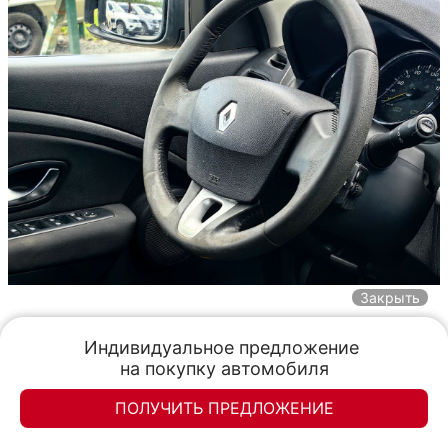
Закрыть
Индивидуальное предложение 

на покупку автомобиля
ПОЛУЧИТЬ ПРЕДЛОЖЕНИЕ
Элан-моторс
Элан-моторс