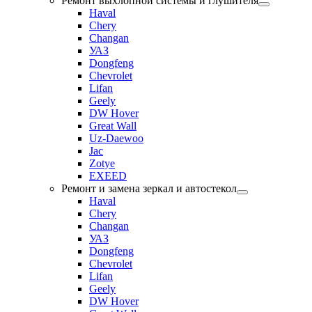
Ремонт выхлопной системы и глушителя
Haval
Chery
Changan
УАЗ
Dongfeng
Chevrolet
Lifan
Geely
DW Hover
Great Wall
Uz-Daewoo
Jac
Zotye
EXEED
Ремонт и замена зеркал и автостекол
Haval
Chery
Changan
УАЗ
Dongfeng
Chevrolet
Lifan
Geely
DW Hover