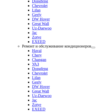
Dongfeng
Chevrolet
Lifan
Geely
DW Hover
Great Wall
Uz-Daewoo
Jac
Zotye
EXEED
Ремонт и обслуживание кондиционеров
Haval
Chery
Changan
УАЗ
Dongfeng
Chevrolet
Lifan
Geely
DW Hover
Great Wall
Uz-Daewoo
Jac
Zotye
EXEED