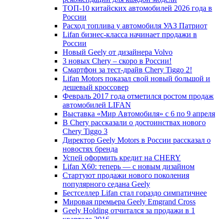
ТОП-10 китайских автомобилей 2026 года в
России
Расход топлива у автомобиля УАЗ Патриот
Lifan бизнес-класса начинает продажи в
России
Новый Geely от дизайнера Volvo
3 новых Chery – скоро в России!
Смартфон за тест-драйв Chery Tiggo 2!
Lifan Motors показал свой новый большой и
дешевый кроссовер
Февраль 2017 года отметился ростом продаж
автомобилей LIFAN
Выставка «Мир Автомобиля» с 6 по 9 апреля
В Chery рассказали о достоинствах нового
Chery Tiggo 3
Директор Geely Motors в России рассказал о
новостях бренда
Успей оформить кредит на CHERY
Lifan X60: теперь — с новым дизайном
Стартуют продажи нового поколения
популярного седана Geely
Бестселлер Lifan стал гораздо симпатичнее
Мировая премьера Geely Emgrand Cross
Geely Holding отчитался за продажи в 1