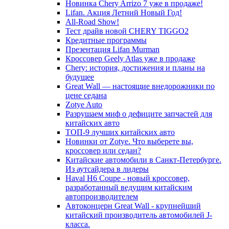
Новинка Chery Arrizo 7 уже в продаже!
Lifan. Акция Летний Новый Год!
All-Road Show!
Тест драйв новой CHERY TIGGO2
Кредитные программы
Презентация Lifan Murman
Кроссовер Geely Atlas уже в продаже
Chery: история, достижения и планы на
будущее
Great Wall — настоящие внедорожники по
цене седана
Zotye Auto
Разрушаем миф о дефиците запчастей для
китайских авто
ТОП-9 лучших китайских авто
Новинки от Zotye. Что выберете вы,
кроссовер или седан?
Китайские автомобили в Санкт-Петербурге.
Из аутсайдера в лидеры
Haval H6 Coupe - новый кроссовер,
разработанный ведущим китайским
автопроизводителем
Автоконцерн Great Wall - крупнейший
китайский производитель автомобилей J-
класса.