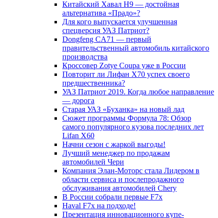
Китайский Хавал H9 — достойная
альтернатива «Прадо»?
Для кого выпускается улучшенная
спецверсия УАЗ Патриот?
Dongfeng CA71 — первый
правительственный автомобиль китайского
производства
Кроссовер Zotye Coupa уже в России
Повторит ли Лифан Х70 успех своего
предшественника?
УАЗ Патриот 2019. Когда любое направление
— дорога
Старая УАЗ «Буханка» на новый лад
Сюжет программы Формула 78: Обзор
самого популярного кузова последних лет
Lifan X60
Начни сезон с жаркой выгоды!
Лучший менеджер по продажам
автомобилей Чери
Компания Элан-Моторс стала Лидером в
области сервиса и послепродажного
обслуживания автомобилей Chery
В России собрали первые F7x
Haval F7x на подходе!
Презентация инновационного купе-