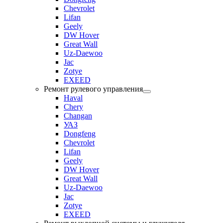
Chevrolet
Lifan
Geely
DW Hover
Great Wall
Uz-Daewoo
Jac
Zotye
EXEED
Ремонт рулевого управления
Haval
Chery
Changan
УАЗ
Dongfeng
Chevrolet
Lifan
Geely
DW Hover
Great Wall
Uz-Daewoo
Jac
Zotye
EXEED