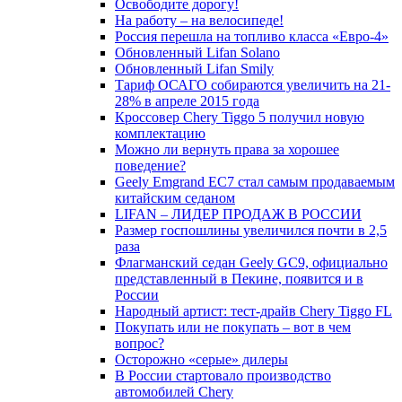
Освободите дорогу!
На работу – на велосипеде!
Россия перешла на топливо класса «Евро-4»
Обновленный Lifan Solano
Обновленный Lifan Smily
Тариф ОСАГО собираются увеличить на 21-
28% в апреле 2015 года
Кроссовер Chery Tiggo 5 получил новую
комплектацию
Можно ли вернуть права за хорошее
поведение?
Geely Emgrand EC7 стал самым продаваемым
китайским седаном
LIFAN – ЛИДЕР ПРОДАЖ В РОССИИ
Размер госпошлины увеличился почти в 2,5
раза
Флагманский седан Geely GC9, официально
представленный в Пекине, появится и в
России
Народный артист: тест-драйв Chery Tiggo FL
Покупать или не покупать – вот в чем
вопрос?
Осторожно «серые» дилеры
В России стартовало производство
автомобилей Chery