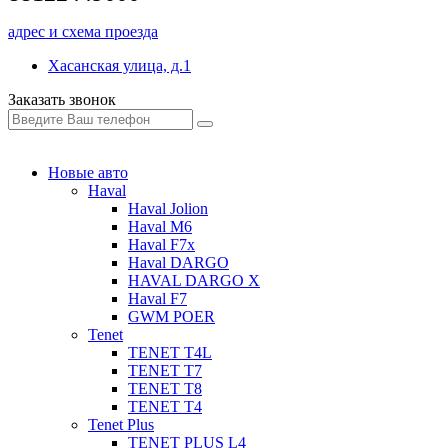
адрес и схема проезда
Хасанская улица, д.1
Заказать звонок
Новые авто
Haval
Haval Jolion
Haval M6
Haval F7x
Haval DARGO
HAVAL DARGO Х
Haval F7
GWM POER
Tenet
TENET T4L
TENET T7
TENET T8
TENET T4
Tenet Plus
TENET PLUS L4