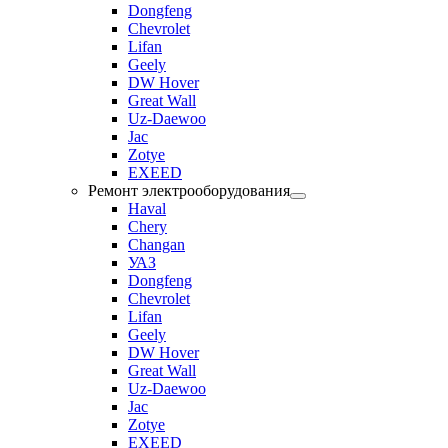
Dongfeng
Chevrolet
Lifan
Geely
DW Hover
Great Wall
Uz-Daewoo
Jac
Zotye
EXEED
Ремонт электрооборудования
Haval
Chery
Changan
УАЗ
Dongfeng
Chevrolet
Lifan
Geely
DW Hover
Great Wall
Uz-Daewoo
Jac
Zotye
EXEED