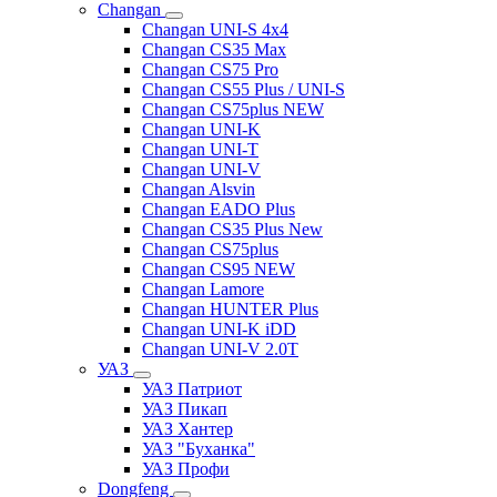
Changan
Changan UNI-S 4x4
Changan CS35 Max
Changan CS75 Pro
Changan CS55 Plus / UNI-S
Changan CS75plus NEW
Changan UNI-K
Changan UNI-T
Changan UNI-V
Changan Alsvin
Changan EADO Plus
Changan CS35 Plus New
Changan CS75plus
Changan CS95 NEW
Changan Lamore
Changan HUNTER Plus
Changan UNI-K iDD
Changan UNI-V 2.0T
УАЗ
УАЗ Патриот
УАЗ Пикап
УАЗ Хантер
УАЗ "Буханка"
УАЗ Профи
Dongfeng