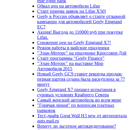
еще один банк
Обвал цен на автомобили Lifan
Старт приема заявок на Lifan X50!
Geely в России объявляет о старте отзывной
кампании для автомобилей Geely Emgrand
EC7
Акция! Выгода до 110000 руб при покупке
Lifan.
Снижение цен на Geely Emgrand X7!
Режим работы в майские праздники
"Элан-Моторс" на празднике Кроссовер Дэй
Старт программы "Geely Finance"
"Элан-Моторс" на выставке Мир
Автомобиля 2015
Новый Geely GC9 ставит рекорды продаж:
первая партия седана была раскуплена за 77
минут
Geely Emgrand X7 прошел испытания в
суровых условиях Крайнего Севера
Самый женский автомобиль во всем мире
"Горячая линия" по вопросам платных
парковок
Тест-драйв Great Wall H3 new от автопортала
auto.mail.ru
Вернут ли льготное автокредитование?