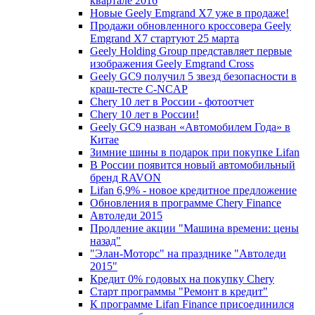
квартале 2016
Новые Geely Emgrand X7 уже в продаже!
Продажи обновленного кроссовера Geely
Emgrand X7 стартуют 25 марта
Geely Holding Group представляет первые
изображения Geely Emgrand Cross
Geely GC9 получил 5 звезд безопасности в
краш-тесте C-NCAP
Chery 10 лет в России - фотоотчет
Chery 10 лет в России!
Geely GC9 назван «Автомобилем Года» в
Китае
Зимние шины в подарок при покупке Lifan
В России появится новый автомобильный
бренд RAVON
Lifan 6,9% - новое кредитное предложение
Обновления в программе Chery Finance
Автоледи 2015
Продление акции "Машина времени: цены
назад"
"Элан-Моторс" на празднике "Автоледи
2015"
Кредит 0% годовых на покупку Chery
Старт программы "Ремонт в кредит"
К программе Lifan Finance присоединился