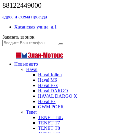
88122449000
адрес и схема проезда
Хасанская улица, д.1
Заказать звонок
Новые авто
Haval
Haval Jolion
Haval M6
Haval F7x
Haval DARGO
HAVAL DARGO Х
Haval F7
GWM POER
Tenet
TENET T4L
TENET T7
TENET T8