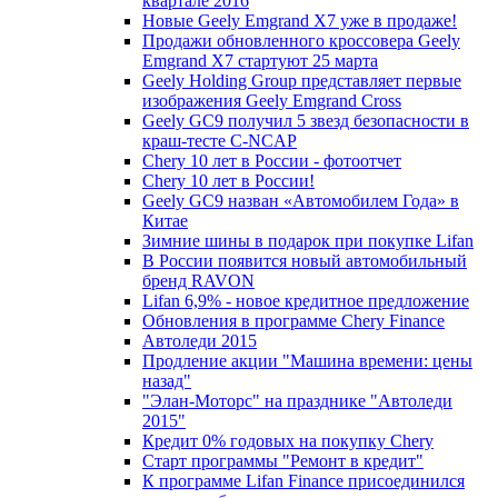
квартале 2016
Новые Geely Emgrand X7 уже в продаже!
Продажи обновленного кроссовера Geely
Emgrand X7 стартуют 25 марта
Geely Holding Group представляет первые
изображения Geely Emgrand Cross
Geely GC9 получил 5 звезд безопасности в
краш-тесте C-NCAP
Chery 10 лет в России - фотоотчет
Chery 10 лет в России!
Geely GC9 назван «Автомобилем Года» в
Китае
Зимние шины в подарок при покупке Lifan
В России появится новый автомобильный
бренд RAVON
Lifan 6,9% - новое кредитное предложение
Обновления в программе Chery Finance
Автоледи 2015
Продление акции "Машина времени: цены
назад"
"Элан-Моторс" на празднике "Автоледи
2015"
Кредит 0% годовых на покупку Chery
Старт программы "Ремонт в кредит"
К программе Lifan Finance присоединился