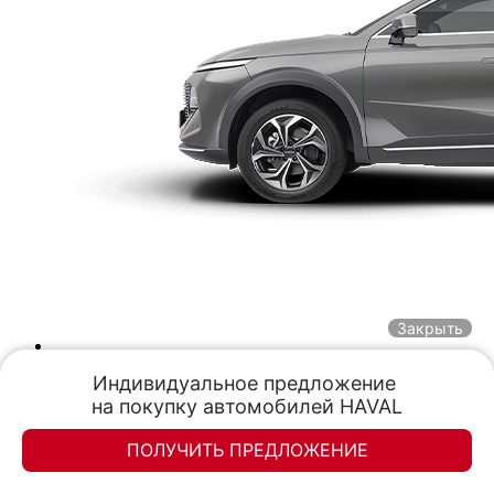
Закрыть
Индивидуальное предложение 

на покупку автомобилей HAVAL
ПОЛУЧИТЬ ПРЕДЛОЖЕНИЕ
Элан-моторс
Элан-моторс