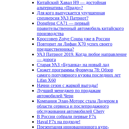
Китайский Хавал H9 — достойная
альтернатива «Прадо»?
Для кого выпускается улучшенная
спецверсия УАЗ Патриот?
Dongfeng CA71 — первый
правительственный автомобиль китайского
производства
Кроссовер Zotye Coupa уже в России
Повторит ли Лифан Х70 успех своего
предшественника?
УАЗ Патриот 2019. Когда любое направление
— дорога
Старая УАЗ «Буханка» на новый лад
Сюжет программы Формула 78: Обзор
самого популярного кузова последних лет
Lifan X60
Начни сезон с жаркой выгоды!
Лучший менеджер по продажам
автомобилей Чери
Компания Элан-Моторс стала Лидером в
области сервиса и послепродажного
обслуживания автомобилей Chery
В России собрали первые F7x
Haval F7x на подходе!
Презентация инновационного купе-