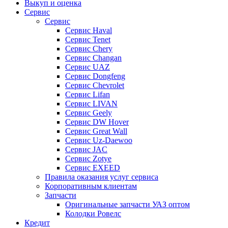
Выкуп и оценка
Сервис
Сервис
Сервис Haval
Сервис Tenet
Сервис Chery
Сервис Changan
Сервис UAZ
Сервис Dongfeng
Сервис Chevrolet
Сервис Lifan
Сервис LIVAN
Сервис Geely
Сервис DW Hover
Сервис Great Wall
Сервис Uz-Daewoo
Сервис JAC
Сервис Zotye
Сервис EXEED
Правила оказания услуг сервиса
Корпоративным клиентам
Запчасти
Оригинальные запчасти УАЗ оптом
Колодки Ровелс
Кредит