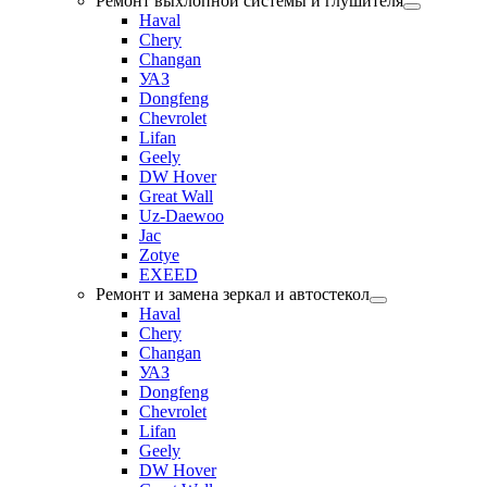
Ремонт выхлопной системы и глушителя
Haval
Chery
Changan
УАЗ
Dongfeng
Chevrolet
Lifan
Geely
DW Hover
Great Wall
Uz-Daewoo
Jac
Zotye
EXEED
Ремонт и замена зеркал и автостекол
Haval
Chery
Changan
УАЗ
Dongfeng
Chevrolet
Lifan
Geely
DW Hover