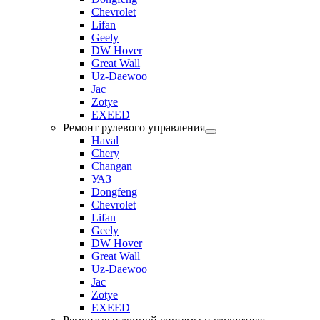
Chevrolet
Lifan
Geely
DW Hover
Great Wall
Uz-Daewoo
Jac
Zotye
EXEED
Ремонт рулевого управления
Haval
Chery
Changan
УАЗ
Dongfeng
Chevrolet
Lifan
Geely
DW Hover
Great Wall
Uz-Daewoo
Jac
Zotye
EXEED