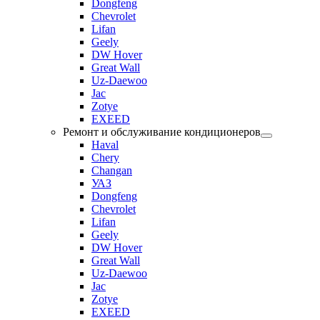
Dongfeng
Chevrolet
Lifan
Geely
DW Hover
Great Wall
Uz-Daewoo
Jac
Zotye
EXEED
Ремонт и обслуживание кондиционеров
Haval
Chery
Changan
УАЗ
Dongfeng
Chevrolet
Lifan
Geely
DW Hover
Great Wall
Uz-Daewoo
Jac
Zotye
EXEED