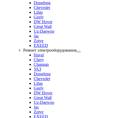
Dongfeng
Chevrolet
Lifan
Geely
DW Hover
Great Wall
Uz-Daewoo
Jac
Zotye
EXEED
Ремонт электрооборудования
Haval
Chery
Changan
УАЗ
Dongfeng
Chevrolet
Lifan
Geely
DW Hover
Great Wall
Uz-Daewoo
Jac
Zotye
EXEED