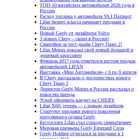
ТОП-10 китайских автомобилей 2026 года в
России
Расход топлива у автомобиля УАЗ Патриот
Lifan бизнес-класса начинает продажи в
России
Новый Geely от дизайнера Volvo
3 новых Chery – скоро в России!
Смартфон за тест-драйв Chery Tiggo 2!
Lifan Motors показал свой новый большой и
дешевый кроссовер
Февраль 2017 года отметился ростом продаж
автомобилей LIFAN
Выставка «Мир Автомобиля» с 6 по 9 апреля
В Chery рассказали о достоинствах нового
Chery Tiggo 3
Директор Geely Motors в России рассказал о
новостях бренда
Успей оформить кредит на CHERY
Lifan X60: теперь — с новым дизайном
Стартуют продажи нового поколения
популярного седана Geely
Бестселлер Lifan стал гораздо симпатичнее
Мировая премьера Geely Emgrand Cross
Geely Holding отчитался за продажи в 1