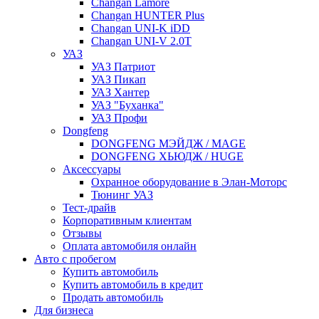
Changan Lamore
Changan HUNTER Plus
Changan UNI-K iDD
Changan UNI-V 2.0T
УАЗ
УАЗ Патриот
УАЗ Пикап
УАЗ Хантер
УАЗ "Буханка"
УАЗ Профи
Dongfeng
DONGFENG МЭЙДЖ / MAGE
DONGFENG ХЬЮДЖ / HUGE
Аксессуары
Охранное оборудование в Элан-Моторс
Тюнинг УАЗ
Тест-драйв
Корпоративным клиентам
Отзывы
Оплата автомобиля онлайн
Авто с пробегом
Купить автомобиль
Купить автомобиль в кредит
Продать автомобиль
Для бизнеса