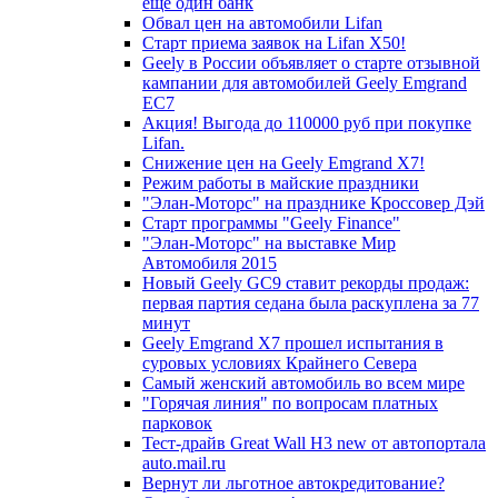
еще один банк
Обвал цен на автомобили Lifan
Старт приема заявок на Lifan X50!
Geely в России объявляет о старте отзывной
кампании для автомобилей Geely Emgrand
EC7
Акция! Выгода до 110000 руб при покупке
Lifan.
Снижение цен на Geely Emgrand X7!
Режим работы в майские праздники
"Элан-Моторс" на празднике Кроссовер Дэй
Старт программы "Geely Finance"
"Элан-Моторс" на выставке Мир
Автомобиля 2015
Новый Geely GC9 ставит рекорды продаж:
первая партия седана была раскуплена за 77
минут
Geely Emgrand X7 прошел испытания в
суровых условиях Крайнего Севера
Самый женский автомобиль во всем мире
"Горячая линия" по вопросам платных
парковок
Тест-драйв Great Wall H3 new от автопортала
auto.mail.ru
Вернут ли льготное автокредитование?