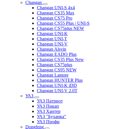
Changan
Changan UNI-S 4x4
Changan CS35 Max
Changan CS75 Pro
Changan CS55 Plus / UNI-S
Changan CS75plus NEW
Changan UNI-K
Changan UNI-T
Changan UNI-V
Changan Alsvin
Changan EADO Plus
Changan CS35 Plus New
Changan CS75plus
Changan CS95 NEW
Changan Lamore
Changan HUNTER Plus
Changan UNI-K iDD
Changan UNI-V 2.0T
УАЗ
УАЗ Патриот
УАЗ Пикап
УАЗ Хантер
УАЗ "Буханка"
УАЗ Профи
Dongfeng