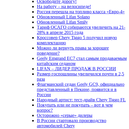
Освободите дорогу!
На работу – на велосипеде!
Россия перешла на топливо класса «Евро-4»
Обновленный Lifan Solano
Обновленный Lifan Smily
Тариф ОСАГО собираются увеличить на 21-
28% в апреле 2015 года
Кроссовер Chery Tiggo 5 получил новую
комплектацию
Можно ли вернуть права за хорошее
поведение?
Geely Emgrand EC7 стал самым продаваемым
китайским седаном
LIFAN – ЛИДЕР ПРОДАЖ В РОССИИ
Размер госпошлины увеличился почти в 2,5
раза
Флагманский седан Geely GC9, официально
представленный в Пекине, появится и в
России
Народный артист: тест-драйв Chery Tiggo FL
Покупать или не покупать – вот в чем
вопрос?
Осторожно «серые» дилеры
В России стартовало производство
автомобилей Chery