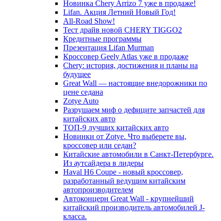
Новинка Chery Arrizo 7 уже в продаже!
Lifan. Акция Летний Новый Год!
All-Road Show!
Тест драйв новой CHERY TIGGO2
Кредитные программы
Презентация Lifan Murman
Кроссовер Geely Atlas уже в продаже
Chery: история, достижения и планы на
будущее
Great Wall — настоящие внедорожники по
цене седана
Zotye Auto
Разрушаем миф о дефиците запчастей для
китайских авто
ТОП-9 лучших китайских авто
Новинки от Zotye. Что выберете вы,
кроссовер или седан?
Китайские автомобили в Санкт-Петербурге.
Из аутсайдера в лидеры
Haval H6 Coupe - новый кроссовер,
разработанный ведущим китайским
автопроизводителем
Автоконцерн Great Wall - крупнейший
китайский производитель автомобилей J-
класса.