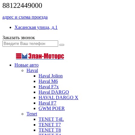
88122449000
адрес и схема проезда
Хасанская улица, д.1
Заказать звонок
Новые авто
Haval
Haval Jolion
Haval M6
Haval F7x
Haval DARGO
HAVAL DARGO Х
Haval F7
GWM POER
Tenet
TENET T4L
TENET T7
TENET T8