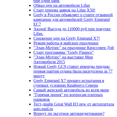
еще один банк
Обвал цен на автомобили Lifan
Старт приема заявок на Lifan X50!
Geely в России объявляет о старте отзывной
кампании для автомобилей Geely Emgrand
EC7
Акция! Выгода до 110000 руб при покупке
Lifan.
Снижение цен на Geely Emgrand X7!
Режим работы в майские праздники
"Элан-Моторс" на празднике Кроссовер Дэй
Старт программы "Geely Finance"
"Элан-Моторс" на выставке Мир
Автомобиля 2015
Новый Geely GC9 ставит рекорды продаж:
первая партия седана была раскуплена за 77
минут
Geely Emgrand X7 прошел испытания в
суровых условиях Крайнего Севера
Самый женский автомобиль во всем мире
"Горячая линия" по вопросам платных
парковок
Тест-драйв Great Wall H3 new от автопортала
auto.mail.ru
Вернут ли льготное автокредитование?