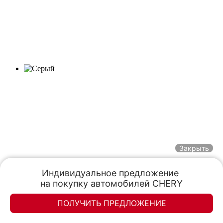
Закрыть
Индивидуальное предложение 

на покупку автомобилей CHERY
ПОЛУЧИТЬ ПРЕДЛОЖЕНИЕ
Элан-моторс
Элан-моторс