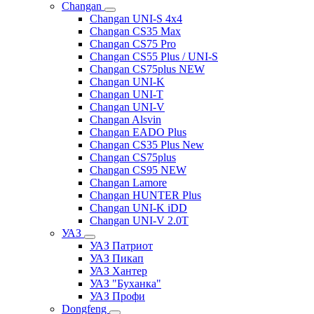
Changan
Changan UNI-S 4x4
Changan CS35 Max
Changan CS75 Pro
Changan CS55 Plus / UNI-S
Changan CS75plus NEW
Changan UNI-K
Changan UNI-T
Changan UNI-V
Changan Alsvin
Changan EADO Plus
Changan CS35 Plus New
Changan CS75plus
Changan CS95 NEW
Changan Lamore
Changan HUNTER Plus
Changan UNI-K iDD
Changan UNI-V 2.0T
УАЗ
УАЗ Патриот
УАЗ Пикап
УАЗ Хантер
УАЗ "Буханка"
УАЗ Профи
Dongfeng