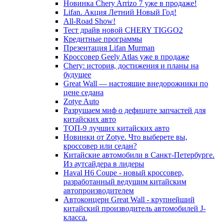
Новинка Chery Arrizo 7 уже в продаже!
Lifan. Акция Летний Новый Год!
All-Road Show!
Тест драйв новой CHERY TIGGO2
Кредитные программы
Презентация Lifan Murman
Кроссовер Geely Atlas уже в продаже
Chery: история, достижения и планы на
будущее
Great Wall — настоящие внедорожники по
цене седана
Zotye Auto
Разрушаем миф о дефиците запчастей для
китайских авто
ТОП-9 лучших китайских авто
Новинки от Zotye. Что выберете вы,
кроссовер или седан?
Китайские автомобили в Санкт-Петербурге.
Из аутсайдера в лидеры
Haval H6 Coupe - новый кроссовер,
разработанный ведущим китайским
автопроизводителем
Автоконцерн Great Wall - крупнейший
китайский производитель автомобилей J-
класса.