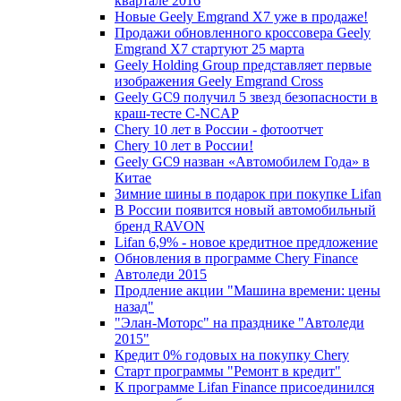
квартале 2016
Новые Geely Emgrand X7 уже в продаже!
Продажи обновленного кроссовера Geely
Emgrand X7 стартуют 25 марта
Geely Holding Group представляет первые
изображения Geely Emgrand Cross
Geely GC9 получил 5 звезд безопасности в
краш-тесте C-NCAP
Chery 10 лет в России - фотоотчет
Chery 10 лет в России!
Geely GC9 назван «Автомобилем Года» в
Китае
Зимние шины в подарок при покупке Lifan
В России появится новый автомобильный
бренд RAVON
Lifan 6,9% - новое кредитное предложение
Обновления в программе Chery Finance
Автоледи 2015
Продление акции "Машина времени: цены
назад"
"Элан-Моторс" на празднике "Автоледи
2015"
Кредит 0% годовых на покупку Chery
Старт программы "Ремонт в кредит"
К программе Lifan Finance присоединился