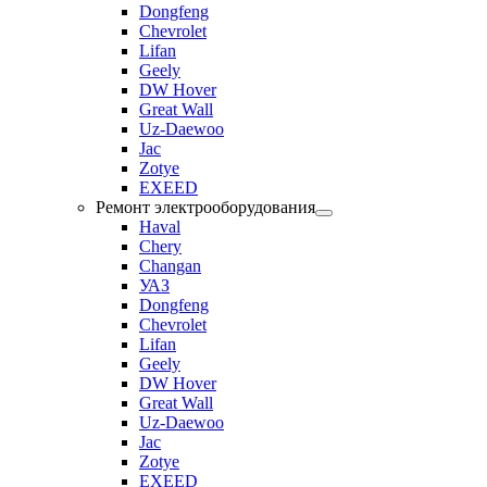
Dongfeng
Chevrolet
Lifan
Geely
DW Hover
Great Wall
Uz-Daewoo
Jac
Zotye
EXEED
Ремонт электрооборудования
Haval
Chery
Changan
УАЗ
Dongfeng
Chevrolet
Lifan
Geely
DW Hover
Great Wall
Uz-Daewoo
Jac
Zotye
EXEED