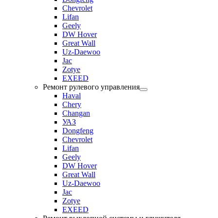
Chevrolet
Lifan
Geely
DW Hover
Great Wall
Uz-Daewoo
Jac
Zotye
EXEED
Ремонт рулевого управления
Haval
Chery
Changan
УАЗ
Dongfeng
Chevrolet
Lifan
Geely
DW Hover
Great Wall
Uz-Daewoo
Jac
Zotye
EXEED