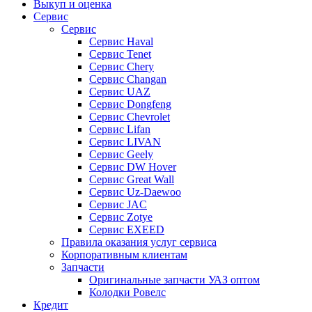
Выкуп и оценка
Сервис
Сервис
Сервис Haval
Сервис Tenet
Сервис Chery
Сервис Changan
Сервис UAZ
Сервис Dongfeng
Сервис Chevrolet
Сервис Lifan
Сервис LIVAN
Сервис Geely
Сервис DW Hover
Сервис Great Wall
Сервис Uz-Daewoo
Сервис JAC
Сервис Zotye
Сервис EXEED
Правила оказания услуг сервиса
Корпоративным клиентам
Запчасти
Оригинальные запчасти УАЗ оптом
Колодки Ровелс
Кредит