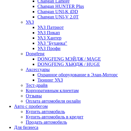
Changan Lamore
Changan HUNTER Plus
Changan UNI-K iDD
Changan UNI-V 2.0T
УАЗ
УАЗ Патриот
УАЗ Пикап
УАЗ Хантер
УАЗ "Буханка"
УАЗ Профи
Dongfeng
DONGFENG МЭЙДЖ / MAGE
DONGFENG ХЬЮДЖ / HUGE
Аксессуары
Охранное оборудование в Элан-Моторс
Тюнинг УАЗ
Тест-драйв
Корпоративным клиентам
Отзывы
Оплата автомобиля онлайн
Авто с пробегом
Купить автомобиль
Купить автомобиль в кредит
Продать автомобиль
Для бизнеса