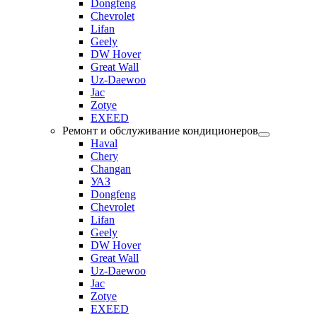
Dongfeng
Chevrolet
Lifan
Geely
DW Hover
Great Wall
Uz-Daewoo
Jac
Zotye
EXEED
Ремонт и обслуживание кондиционеров
Haval
Chery
Changan
УАЗ
Dongfeng
Chevrolet
Lifan
Geely
DW Hover
Great Wall
Uz-Daewoo
Jac
Zotye
EXEED