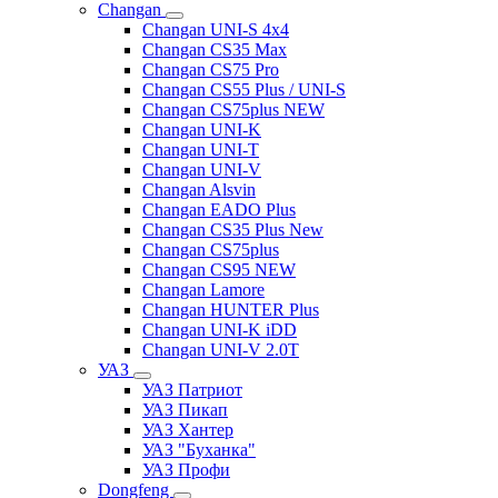
Changan
Changan UNI-S 4x4
Changan CS35 Max
Changan CS75 Pro
Changan CS55 Plus / UNI-S
Changan CS75plus NEW
Changan UNI-K
Changan UNI-T
Changan UNI-V
Changan Alsvin
Changan EADO Plus
Changan CS35 Plus New
Changan CS75plus
Changan CS95 NEW
Changan Lamore
Changan HUNTER Plus
Changan UNI-K iDD
Changan UNI-V 2.0T
УАЗ
УАЗ Патриот
УАЗ Пикап
УАЗ Хантер
УАЗ "Буханка"
УАЗ Профи
Dongfeng