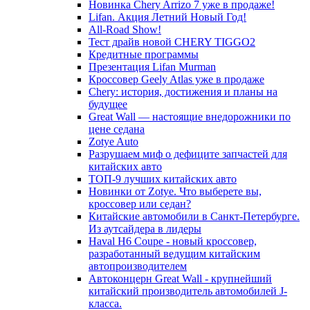
Новинка Chery Arrizo 7 уже в продаже!
Lifan. Акция Летний Новый Год!
All-Road Show!
Тест драйв новой CHERY TIGGO2
Кредитные программы
Презентация Lifan Murman
Кроссовер Geely Atlas уже в продаже
Chery: история, достижения и планы на
будущее
Great Wall — настоящие внедорожники по
цене седана
Zotye Auto
Разрушаем миф о дефиците запчастей для
китайских авто
ТОП-9 лучших китайских авто
Новинки от Zotye. Что выберете вы,
кроссовер или седан?
Китайские автомобили в Санкт-Петербурге.
Из аутсайдера в лидеры
Haval H6 Coupe - новый кроссовер,
разработанный ведущим китайским
автопроизводителем
Автоконцерн Great Wall - крупнейший
китайский производитель автомобилей J-
класса.