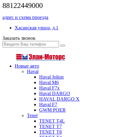
88122449000
адрес и схема проезда
Хасанская улица, д.1
Заказать звонок
Новые авто
Haval
Haval Jolion
Haval M6
Haval F7x
Haval DARGO
HAVAL DARGO Х
Haval F7
GWM POER
Tenet
TENET T4L
TENET T7
TENET T8