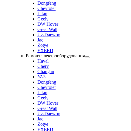
Dongfeng
Chevrolet
Lifan
Geely
DW Hover
Great Wall
Uz-Daewoo
Jac
Zotye
EXEED
Ремонт электрооборудования
Haval
Chery
Changan
УАЗ
Dongfeng
Chevrolet
Lifan
Geely
DW Hover
Great Wall
Uz-Daewoo
Jac
Zotye
EXEED