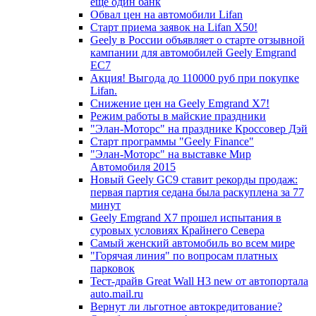
еще один банк
Обвал цен на автомобили Lifan
Старт приема заявок на Lifan X50!
Geely в России объявляет о старте отзывной
кампании для автомобилей Geely Emgrand
EC7
Акция! Выгода до 110000 руб при покупке
Lifan.
Снижение цен на Geely Emgrand X7!
Режим работы в майские праздники
"Элан-Моторс" на празднике Кроссовер Дэй
Старт программы "Geely Finance"
"Элан-Моторс" на выставке Мир
Автомобиля 2015
Новый Geely GC9 ставит рекорды продаж:
первая партия седана была раскуплена за 77
минут
Geely Emgrand X7 прошел испытания в
суровых условиях Крайнего Севера
Самый женский автомобиль во всем мире
"Горячая линия" по вопросам платных
парковок
Тест-драйв Great Wall H3 new от автопортала
auto.mail.ru
Вернут ли льготное автокредитование?