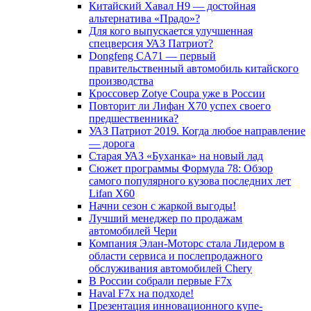
Китайский Хавал H9 — достойная
альтернатива «Прадо»?
Для кого выпускается улучшенная
спецверсия УАЗ Патриот?
Dongfeng CA71 — первый
правительственный автомобиль китайского
производства
Кроссовер Zotye Coupa уже в России
Повторит ли Лифан Х70 успех своего
предшественника?
УАЗ Патриот 2019. Когда любое направление
— дорога
Старая УАЗ «Буханка» на новый лад
Сюжет программы Формула 78: Обзор
самого популярного кузова последних лет
Lifan X60
Начни сезон с жаркой выгоды!
Лучший менеджер по продажам
автомобилей Чери
Компания Элан-Моторс стала Лидером в
области сервиса и послепродажного
обслуживания автомобилей Chery
В России собрали первые F7x
Haval F7x на подходе!
Презентация инновационного купе-