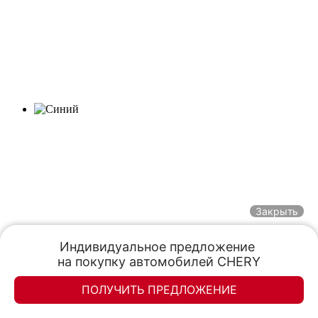
Закрыть
Индивидуальное предложение 

на покупку автомобилей CHERY
Цвет:
ПОЛУЧИТЬ ПРЕДЛОЖЕНИЕ
Элан-моторс
Элан-моторс