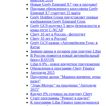
квартале 2016
Новые Geely Emgrand X7 уже в продаже!
Продажи обновленного кроссовера Geely
Emgrand X7 стартуют 25 марта
Geely Holding Group представляет первые
изображения Geely Emgrand Cross
Geely GC9 получил 5 звезд безопасности в
краш-тесте C-NCAP
Chery 10 лет в России - фотоотчет
Chery 10 лет в России!
Geely GC9 назван «Автомобилем Года» в
Китае
Зимние шины в подарок при покупке Lifan
В России появится новый автомобильный
бренд RAVON
Lifan 6,9% - новое кредитное предложение
Обновления в программе Chery Finance
Автоледи 2015
Продление акции "Машина времени: цены
назад"
"Элан-Моторс" на празднике "Автоледи
2015"
Кредит 0% годовых на покупку Chery
Старт программы "Ремонт в кредит"
К программе Lifan Finance присоединился