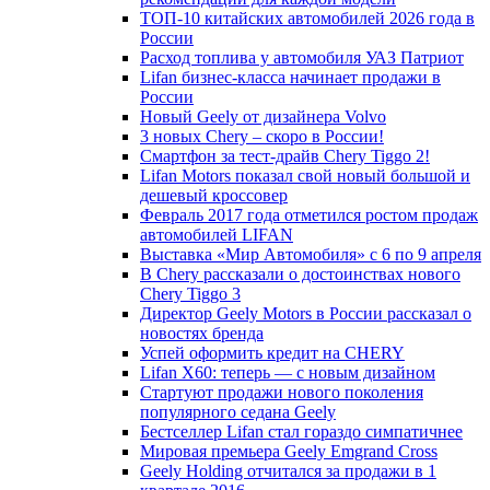
ТОП-10 китайских автомобилей 2026 года в
России
Расход топлива у автомобиля УАЗ Патриот
Lifan бизнес-класса начинает продажи в
России
Новый Geely от дизайнера Volvo
3 новых Chery – скоро в России!
Смартфон за тест-драйв Chery Tiggo 2!
Lifan Motors показал свой новый большой и
дешевый кроссовер
Февраль 2017 года отметился ростом продаж
автомобилей LIFAN
Выставка «Мир Автомобиля» с 6 по 9 апреля
В Chery рассказали о достоинствах нового
Chery Tiggo 3
Директор Geely Motors в России рассказал о
новостях бренда
Успей оформить кредит на CHERY
Lifan X60: теперь — с новым дизайном
Стартуют продажи нового поколения
популярного седана Geely
Бестселлер Lifan стал гораздо симпатичнее
Мировая премьера Geely Emgrand Cross
Geely Holding отчитался за продажи в 1