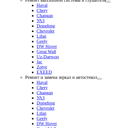
Ремонт выхлопной системы и глушителя
Haval
Chery
Changan
УАЗ
Dongfeng
Chevrolet
Lifan
Geely
DW Hover
Great Wall
Uz-Daewoo
Jac
Zotye
EXEED
Ремонт и замена зеркал и автостекол
Haval
Chery
Changan
УАЗ
Dongfeng
Chevrolet
Lifan
Geely
DW Hover