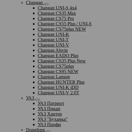
Changan
Changan UNI-S 4x4
Changan CS35 Max
Changan CS75 Pro
Changan CS55 Plus / UNI-S
Changan CS75plus NEW
Changan UNI-K
Changan UNI-T
Changan UNI-V
Changan Alsvin
Changan EADO Plus
Changan CS35 Plus New
Changan CS75plus
Changan CS95 NEW
Changan Lamore
Changan HUNTER Plus
Changan UNI-K iDD
Changan UNI-V 2.0T
УАЗ
УАЗ Патриот
УАЗ Пикап
УАЗ Хантер
УАЗ "Буханка"
УАЗ Профи
Dongfeng