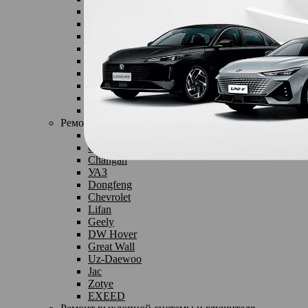
Chevrolet
Lifan
Geely
DW Hover
Great Wall
Uz-Daewoo
Jac
Zotye
EXEED
Ремонт рулевого управления
Haval
Chery
Changan
УАЗ
Dongfeng
Chevrolet
Lifan
Geely
DW Hover
Great Wall
Uz-Daewoo
Jac
Zotye
EXEED