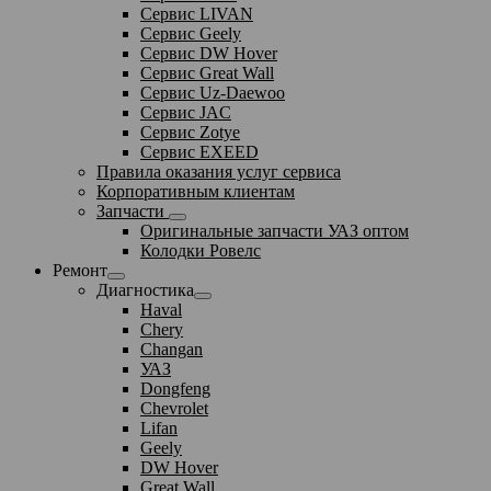
Сервис LIVAN
Сервис Geely
Сервис DW Hover
Сервис Great Wall
Сервис Uz-Daewoo
Сервис JAC
Сервис Zotye
Сервис EXEED
Правила оказания услуг сервиса
Корпоративным клиентам
Запчасти
Оригинальные запчасти УАЗ оптом
Колодки Ровелс
Ремонт
Диагностика
Haval
Chery
Changan
УАЗ
Dongfeng
Chevrolet
Lifan
Geely
DW Hover
Great Wall