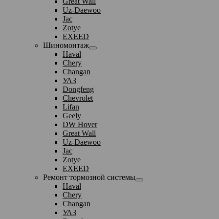
Great Wall
Uz-Daewoo
Jac
Zotye
EXEED
Шиномонтаж
Haval
Chery
Changan
УАЗ
Dongfeng
Chevrolet
Lifan
Geely
DW Hover
Great Wall
Uz-Daewoo
Jac
Zotye
EXEED
Ремонт тормозной системы
Haval
Chery
Changan
УАЗ