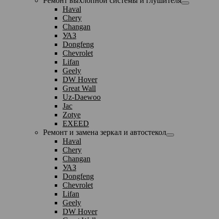
Ремонт выхлопной системы и глушителя
Haval
Chery
Changan
УАЗ
Dongfeng
Chevrolet
Lifan
Geely
DW Hover
Great Wall
Uz-Daewoo
Jac
Zotye
EXEED
Ремонт и замена зеркал и автостекол
Haval
Chery
Changan
УАЗ
Dongfeng
Chevrolet
Lifan
Geely
DW Hover