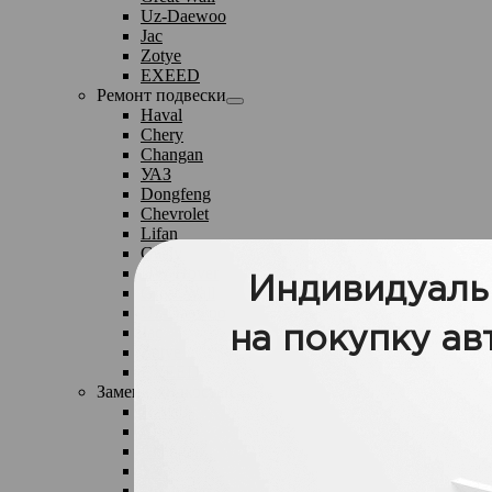
Uz-Daewoo
Jac
Zotye
EXEED
Ремонт подвески
Haval
Chery
Changan
УАЗ
Dongfeng
Chevrolet
Lifan
Geely
DW Hover
Great Wall
Uz-Daewoo
Jac
Zotye
EXEED
Замена жидкостей
Haval
Chery
Changan
УАЗ
Dongfeng