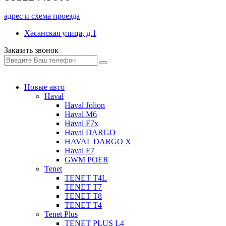
адрес и схема проезда
Хасанская улица, д.1
Заказать звонок
Новые авто
Haval
Haval Jolion
Haval M6
Haval F7x
Haval DARGO
HAVAL DARGO Х
Haval F7
GWM POER
Tenet
TENET T4L
TENET T7
TENET T8
TENET T4
Tenet Plus
TENET PLUS L4