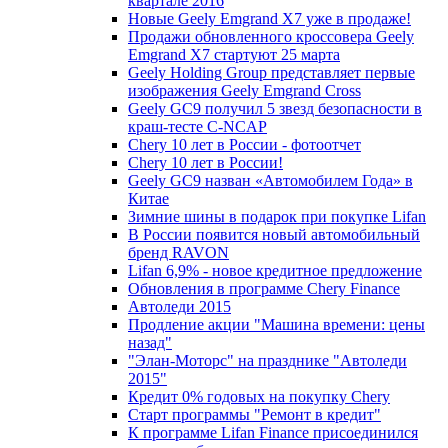
квартале 2016
Новые Geely Emgrand X7 уже в продаже!
Продажи обновленного кроссовера Geely
Emgrand X7 стартуют 25 марта
Geely Holding Group представляет первые
изображения Geely Emgrand Cross
Geely GC9 получил 5 звезд безопасности в
краш-тесте C-NCAP
Chery 10 лет в России - фотоотчет
Chery 10 лет в России!
Geely GC9 назван «Автомобилем Года» в
Китае
Зимние шины в подарок при покупке Lifan
В России появится новый автомобильный
бренд RAVON
Lifan 6,9% - новое кредитное предложение
Обновления в программе Chery Finance
Автоледи 2015
Продление акции "Машина времени: цены
назад"
"Элан-Моторс" на празднике "Автоледи
2015"
Кредит 0% годовых на покупку Chery
Старт программы "Ремонт в кредит"
К программе Lifan Finance присоединился