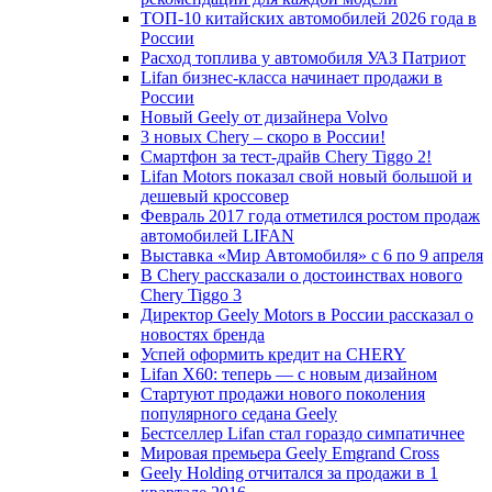
ТОП-10 китайских автомобилей 2026 года в
России
Расход топлива у автомобиля УАЗ Патриот
Lifan бизнес-класса начинает продажи в
России
Новый Geely от дизайнера Volvo
3 новых Chery – скоро в России!
Смартфон за тест-драйв Chery Tiggo 2!
Lifan Motors показал свой новый большой и
дешевый кроссовер
Февраль 2017 года отметился ростом продаж
автомобилей LIFAN
Выставка «Мир Автомобиля» с 6 по 9 апреля
В Chery рассказали о достоинствах нового
Chery Tiggo 3
Директор Geely Motors в России рассказал о
новостях бренда
Успей оформить кредит на CHERY
Lifan X60: теперь — с новым дизайном
Стартуют продажи нового поколения
популярного седана Geely
Бестселлер Lifan стал гораздо симпатичнее
Мировая премьера Geely Emgrand Cross
Geely Holding отчитался за продажи в 1