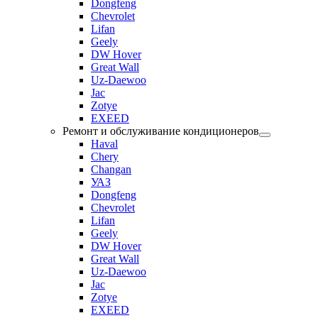
Dongfeng
Chevrolet
Lifan
Geely
DW Hover
Great Wall
Uz-Daewoo
Jac
Zotye
EXEED
Ремонт и обслуживание кондиционеров
Haval
Chery
Changan
УАЗ
Dongfeng
Chevrolet
Lifan
Geely
DW Hover
Great Wall
Uz-Daewoo
Jac
Zotye
EXEED