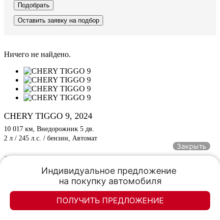
Подобрать
Оставить заявку на подбор
Ничего не найдено.
CHERY TIGGO 9, 2024
10 017 км, Внедорожник 5 дв.
2 л / 245 л.с. / бензин, Автомат
Закрыть
3 159 000
3 144 000
от 31 799
/мес.
Индивидуальное предложение 

на покупку автомобиля
Оставить заявку
ПОЛУЧИТЬ ПРЕДЛОЖЕНИЕ
Элан-моторс
Элан-моторс