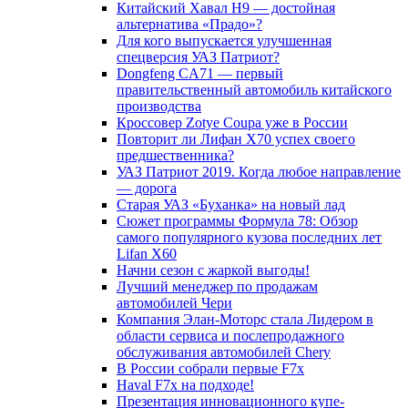
Китайский Хавал H9 — достойная
альтернатива «Прадо»?
Для кого выпускается улучшенная
спецверсия УАЗ Патриот?
Dongfeng CA71 — первый
правительственный автомобиль китайского
производства
Кроссовер Zotye Coupa уже в России
Повторит ли Лифан Х70 успех своего
предшественника?
УАЗ Патриот 2019. Когда любое направление
— дорога
Старая УАЗ «Буханка» на новый лад
Сюжет программы Формула 78: Обзор
самого популярного кузова последних лет
Lifan X60
Начни сезон с жаркой выгоды!
Лучший менеджер по продажам
автомобилей Чери
Компания Элан-Моторс стала Лидером в
области сервиса и послепродажного
обслуживания автомобилей Chery
В России собрали первые F7x
Haval F7x на подходе!
Презентация инновационного купе-