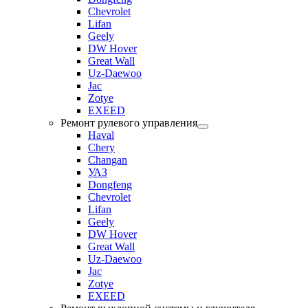
Chevrolet
Lifan
Geely
DW Hover
Great Wall
Uz-Daewoo
Jac
Zotye
EXEED
Ремонт рулевого управления
Haval
Chery
Changan
УАЗ
Dongfeng
Chevrolet
Lifan
Geely
DW Hover
Great Wall
Uz-Daewoo
Jac
Zotye
EXEED