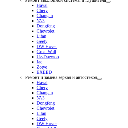
Ремонт выхлопной системы и глушителя
Haval
Chery
Changan
УАЗ
Dongfeng
Chevrolet
Lifan
Geely
DW Hover
Great Wall
Uz-Daewoo
Jac
Zotye
EXEED
Ремонт и замена зеркал и автостекол
Haval
Chery
Changan
УАЗ
Dongfeng
Chevrolet
Lifan
Geely
DW Hover