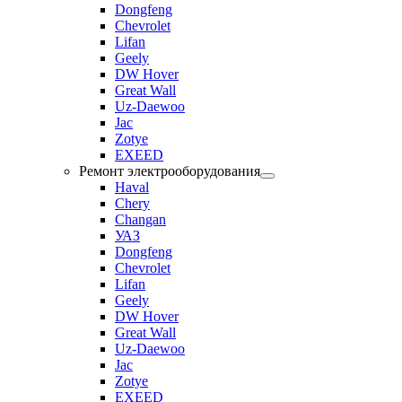
Dongfeng
Chevrolet
Lifan
Geely
DW Hover
Great Wall
Uz-Daewoo
Jac
Zotye
EXEED
Ремонт электрооборудования
Haval
Chery
Changan
УАЗ
Dongfeng
Chevrolet
Lifan
Geely
DW Hover
Great Wall
Uz-Daewoo
Jac
Zotye
EXEED