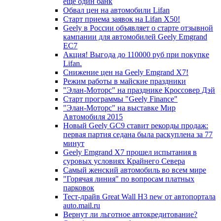
еще один банк
Обвал цен на автомобили Lifan
Старт приема заявок на Lifan X50!
Geely в России объявляет о старте отзывной
кампании для автомобилей Geely Emgrand
EC7
Акция! Выгода до 110000 руб при покупке
Lifan.
Снижение цен на Geely Emgrand X7!
Режим работы в майские праздники
"Элан-Моторс" на празднике Кроссовер Дэй
Старт программы "Geely Finance"
"Элан-Моторс" на выставке Мир
Автомобиля 2015
Новый Geely GC9 ставит рекорды продаж:
первая партия седана была раскуплена за 77
минут
Geely Emgrand X7 прошел испытания в
суровых условиях Крайнего Севера
Самый женский автомобиль во всем мире
"Горячая линия" по вопросам платных
парковок
Тест-драйв Great Wall H3 new от автопортала
auto.mail.ru
Вернут ли льготное автокредитование?