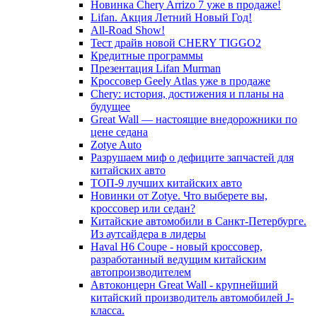
Новинка Chery Arrizo 7 уже в продаже!
Lifan. Акция Летний Новый Год!
All-Road Show!
Тест драйв новой CHERY TIGGO2
Кредитные программы
Презентация Lifan Murman
Кроссовер Geely Atlas уже в продаже
Chery: история, достижения и планы на
будущее
Great Wall — настоящие внедорожники по
цене седана
Zotye Auto
Разрушаем миф о дефиците запчастей для
китайских авто
ТОП-9 лучших китайских авто
Новинки от Zotye. Что выберете вы,
кроссовер или седан?
Китайские автомобили в Санкт-Петербурге.
Из аутсайдера в лидеры
Haval H6 Coupe - новый кроссовер,
разработанный ведущим китайским
автопроизводителем
Автоконцерн Great Wall - крупнейший
китайский производитель автомобилей J-
класса.