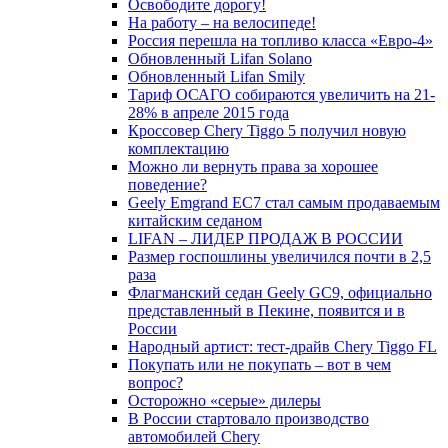
Освободите дорогу!
На работу – на велосипеде!
Россия перешла на топливо класса «Евро-4»
Обновленный Lifan Solano
Обновленный Lifan Smily
Тариф ОСАГО собираются увеличить на 21-
28% в апреле 2015 года
Кроссовер Chery Tiggo 5 получил новую
комплектацию
Можно ли вернуть права за хорошее
поведение?
Geely Emgrand EC7 стал самым продаваемым
китайским седаном
LIFAN – ЛИДЕР ПРОДАЖ В РОССИИ
Размер госпошлины увеличился почти в 2,5
раза
Флагманский седан Geely GC9, официально
представленный в Пекине, появится и в
России
Народный артист: тест-драйв Chery Tiggo FL
Покупать или не покупать – вот в чем
вопрос?
Осторожно «серые» дилеры
В России стартовало производство
автомобилей Chery