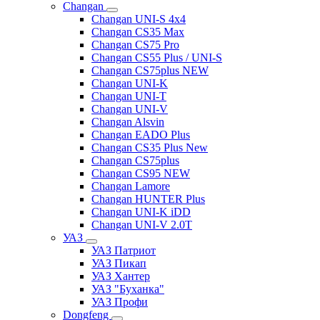
Changan
Changan UNI-S 4x4
Changan CS35 Max
Changan CS75 Pro
Changan CS55 Plus / UNI-S
Changan CS75plus NEW
Changan UNI-K
Changan UNI-T
Changan UNI-V
Changan Alsvin
Changan EADO Plus
Changan CS35 Plus New
Changan CS75plus
Changan CS95 NEW
Changan Lamore
Changan HUNTER Plus
Changan UNI-K iDD
Changan UNI-V 2.0T
УАЗ
УАЗ Патриот
УАЗ Пикап
УАЗ Хантер
УАЗ "Буханка"
УАЗ Профи
Dongfeng