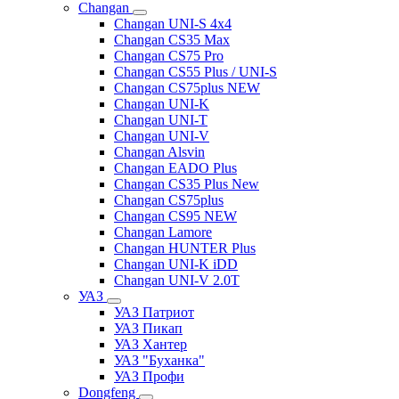
Changan
Changan UNI-S 4x4
Changan CS35 Max
Changan CS75 Pro
Changan CS55 Plus / UNI-S
Changan CS75plus NEW
Changan UNI-K
Changan UNI-T
Changan UNI-V
Changan Alsvin
Changan EADO Plus
Changan CS35 Plus New
Changan CS75plus
Changan CS95 NEW
Changan Lamore
Changan HUNTER Plus
Changan UNI-K iDD
Changan UNI-V 2.0T
УАЗ
УАЗ Патриот
УАЗ Пикап
УАЗ Хантер
УАЗ "Буханка"
УАЗ Профи
Dongfeng