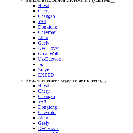
Ремонт выхлопной системы и глушителя
Haval
Chery
Changan
УАЗ
Dongfeng
Chevrolet
Lifan
Geely
DW Hover
Great Wall
Uz-Daewoo
Jac
Zotye
EXEED
Ремонт и замена зеркал и автостекол
Haval
Chery
Changan
УАЗ
Dongfeng
Chevrolet
Lifan
Geely
DW Hover