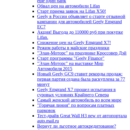
еще один банк
Обвал цен на автомобили Lifan
Старт приема заявок на Lifan X50!
Geely в России объявляет о старте отзывной
кампании для автомобилей Geely Emgrand
EC7
Акция! Выгода до 110000 руб при покупке
Lifan.
Снижение цен на Geely Emgrand X7!
Режим работы в майские праздники
"Элан-Моторс" на празднике Кроссовер Дэй
Старт программы "Geely Finance"
"Элан-Моторс" на выставке Мир
Автомобиля 2015
Новый Geely GC9 ставит рекорды продаж:
первая партия седана была раскуплена за 77
минут
Geely Emgrand X7 прошел испытания в
суровых условиях Крайнего Севера
Самый женский автомобиль во всем мире
"Горячая линия" по вопросам платных
парковок
Тест-драйв Great Wall H3 new от автопортала
auto.mail.ru
Вернут ли льготное автокредитование?