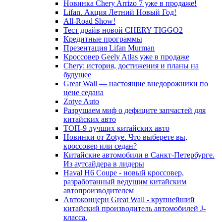
Новинка Chery Arrizo 7 уже в продаже!
Lifan. Акция Летний Новый Год!
All-Road Show!
Тест драйв новой CHERY TIGGO2
Кредитные программы
Презентация Lifan Murman
Кроссовер Geely Atlas уже в продаже
Chery: история, достижения и планы на
будущее
Great Wall — настоящие внедорожники по
цене седана
Zotye Auto
Разрушаем миф о дефиците запчастей для
китайских авто
ТОП-9 лучших китайских авто
Новинки от Zotye. Что выберете вы,
кроссовер или седан?
Китайские автомобили в Санкт-Петербурге.
Из аутсайдера в лидеры
Haval H6 Coupe - новый кроссовер,
разработанный ведущим китайским
автопроизводителем
Автоконцерн Great Wall - крупнейший
китайский производитель автомобилей J-
класса.