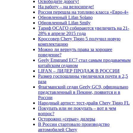
Освободите дорогу!
На работу – на велосипеде!
Россия перешла на топливо класса «Евро-4»
Обновленный Lifan Solano
Обновленный Lifan Smily
Тариф ОСАГО собираются увеличить на 21-
28% в апреле 2015 года
Кроссовер Chery Tiggo 5 получил новую
комплектацию
Можно ли вернуть права за хорошее
поведение?
Geely Emgrand EC7 стал самым продаваемым
китайским седаном
LIFAN – ЛИДЕР ПРОДАЖ В РОССИИ
Размер госпошлины увеличился почти в 2,5
раза
Флагманский седан Geely GC9, официально
представленный в Пекине, появится и в
России
Народный артист: тест-драйв Chery Tiggo FL
Покупать или не покупать – вот в чем
вопрос?
Осторожно «серые» дилеры
В России стартовало производство
автомобилей Chery