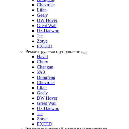
Chevrolet
Lifan
Geely
DW Hover
Great Wall
Uz-Daewoo
Jac
Zotye
EXEED
Ремонт рулевого управления
Haval
Chery
Changan
УАЗ
Dongfeng
Chevrolet
Lifan
Geely
DW Hover
Great Wall
Uz-Daewoo
Jac
Zotye
EXEED