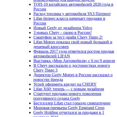
ТОП-10 китайских автомобилей 2026 года в
России
Расход топлива у автомобиля УАЗ Патриот
Lifan бизнес-класса начинает продажи в
России
Новый Geely от дизайнера Volvo
3 новых Chery – скоро в России!
Смартфон за тест-драйв Chery Tiggo 2!
Lifan Motors показал свой новый большой и
дешевый кроссовер
Февраль 2017 года отметился ростом продаж
автомобилей LIFAN
Выставка «Мир Автомобиля» с 6 по 9 апреля
В Chery рассказали о достоинствах нового
Chery Tiggo 3
Директор Geely Motors в России рассказал о
новостях бренда
Успей оформить кредит на CHERY
Lifan X60: теперь — с новым дизайном
Стартуют продажи нового поколения
популярного седана Geely
Бестселлер Lifan стал гораздо симпатичнее
Мировая премьера Geely Emgrand Cross
Geely Holding отчитался за продажи в 1