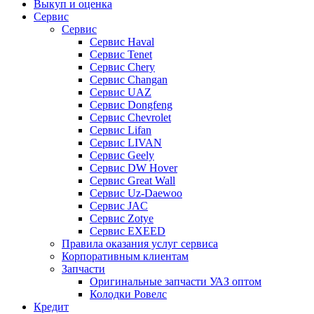
Выкуп и оценка
Сервис
Сервис
Сервис Haval
Сервис Tenet
Сервис Chery
Сервис Changan
Сервис UAZ
Сервис Dongfeng
Сервис Chevrolet
Сервис Lifan
Сервис LIVAN
Сервис Geely
Сервис DW Hover
Сервис Great Wall
Сервис Uz-Daewoo
Сервис JAC
Сервис Zotye
Сервис EXEED
Правила оказания услуг сервиса
Корпоративным клиентам
Запчасти
Оригинальные запчасти УАЗ оптом
Колодки Ровелс
Кредит