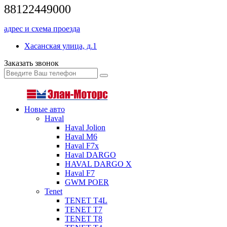
88122449000
адрес и схема проезда
Хасанская улица, д.1
Заказать звонок
Новые авто
Haval
Haval Jolion
Haval M6
Haval F7x
Haval DARGO
HAVAL DARGO Х
Haval F7
GWM POER
Tenet
TENET T4L
TENET T7
TENET T8