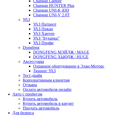
Changan Lamore
Changan HUNTER Plus
Changan UNI-K iDD
Changan UNI-V 2.0T
УАЗ
УАЗ Патриот
УАЗ Пикап
УАЗ Хантер
УАЗ "Буханка"
УАЗ Профи
Dongfeng
DONGFENG МЭЙДЖ / MAGE
DONGFENG ХЬЮДЖ / HUGE
Аксессуары
Охранное оборудование в Элан-Моторс
Тюнинг УАЗ
Тест-драйв
Корпоративным клиентам
Отзывы
Оплата автомобиля онлайн
Авто с пробегом
Купить автомобиль
Купить автомобиль в кредит
Продать автомобиль
Для бизнеса