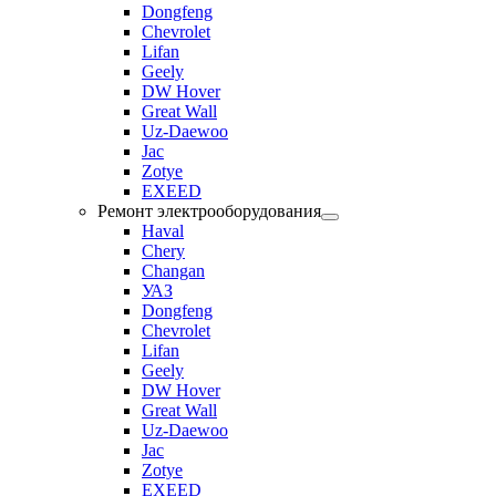
Dongfeng
Chevrolet
Lifan
Geely
DW Hover
Great Wall
Uz-Daewoo
Jac
Zotye
EXEED
Ремонт электрооборудования
Haval
Chery
Changan
УАЗ
Dongfeng
Chevrolet
Lifan
Geely
DW Hover
Great Wall
Uz-Daewoo
Jac
Zotye
EXEED