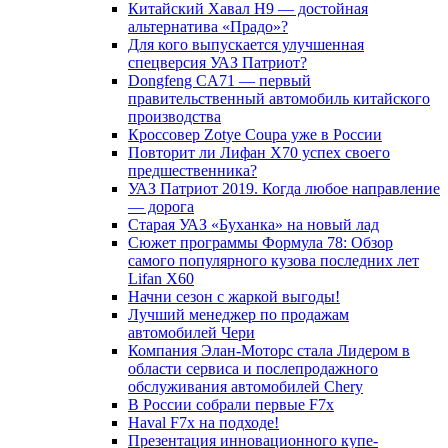
Китайский Хавал H9 — достойная
альтернатива «Прадо»?
Для кого выпускается улучшенная
спецверсия УАЗ Патриот?
Dongfeng CA71 — первый
правительственный автомобиль китайского
производства
Кроссовер Zotye Coupa уже в России
Повторит ли Лифан Х70 успех своего
предшественника?
УАЗ Патриот 2019. Когда любое направление
— дорога
Старая УАЗ «Буханка» на новый лад
Сюжет программы Формула 78: Обзор
самого популярного кузова последних лет
Lifan X60
Начни сезон с жаркой выгоды!
Лучший менеджер по продажам
автомобилей Чери
Компания Элан-Моторс стала Лидером в
области сервиса и послепродажного
обслуживания автомобилей Chery
В России собрали первые F7x
Haval F7x на подходе!
Презентация инновационного купе-