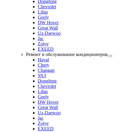
Dongfeng
Chevrolet
Lifan
Geely
DW Hover
Great Wall
Uz-Daewoo
Jac
Zotye
EXEED
Ремонт и обслуживание кондиционеров
Haval
Chery
Changan
УАЗ
Dongfeng
Chevrolet
Lifan
Geely
DW Hover
Great Wall
Uz-Daewoo
Jac
Zotye
EXEED