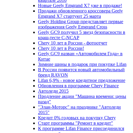
квартале 2016
Новые Geely Emgrand X7 уже в продаже!
Продажи обновленного кроссовера Geely
Emgrand X7 стартуют 25 марта
Geely Holding Group представляет первые
изображения Geely Emgrand Cross
Geely GC9 получил 5 звезд безопасности в
краш-тесте C-NCAP
Chery 10 лет в России - фотоотчет
Chery 10 лет в России!
Geely GC9 назван «Автомобилем Года» в
Китае
Зимние шины в подарок при покупке Lifan
В России появится новый автомобильный
бренд RAVON
Lifan 6,9% - новое кредитное предложение
Обновления в программе Chery Finance
Автоледи 2015
Продление акции "Машина времени: цены
назад"
"Элан-Моторс" на празднике "Автоледи
2015"
Кредит 0% годовых на покупку Chery
Старт программы "Ремонт в кредит"
К программе Lifan Finance присоединился