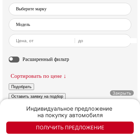
Расширенный фильтр
Сортировать по цене
Подобрать
Закрыть
Оставить заявку на подбор
Индивидуальное предложение 

на покупку автомобиля
Ничего не найдено.
ПОЛУЧИТЬ ПРЕДЛОЖЕНИЕ
Элан-моторс
Элан-моторс